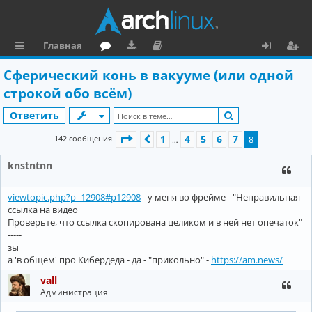
Главная
с
о
аг
о
х
ег
Сферический конь в вакууме (или одной
ы
ру
ру
ку
о
и
строкой обо всём)
л
м
зк
м
д
ст
Поиск
Ответить
к
и
е
р
Страница
8
из
8
1
4
5
6
7
142 сообщения
Пред.
8
…
и
н
а
knstntnn
та
ц
ц
и
viewtopic.php?p=12908#p12908
- у меня во фрейме - "Неправильная
ссылка на видео
и
я
Проверьте, что ссылка скопирована целиком и в ней нет опечаток"
я
-----
зы
а 'в общем' про Кибердеда - да - "прикольно" -
https://am.news/
vall
Администрация