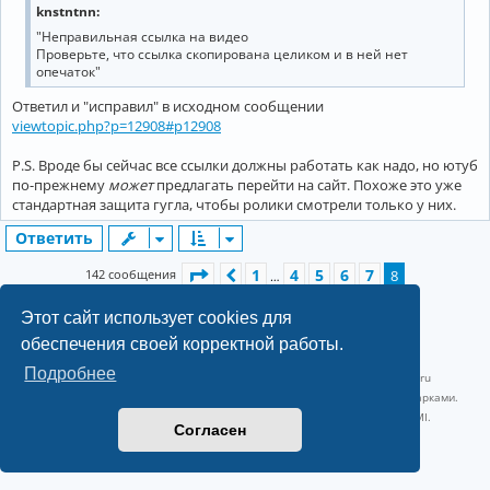
knstntnn:
"Неправильная ссылка на видео
Проверьте, что ссылка скопирована целиком и в ней нет
опечаток"
Ответил и "исправил" в исходном сообщении
viewtopic.php?p=12908#p12908
P.S. Вроде бы сейчас все ссылки должны работать как надо, но ютуб
по-прежнему
может
предлагать перейти на сайт. Похоже это уже
стандартная защита гугла, чтобы ролики смотрели только у них.
Ответить
Страница
8
из
8
1
4
5
6
7
142 сообщения
Пред.
8
…
Этот сайт использует cookies для
обеспечения своей корректной работы.
©2022-2026, Русскоязычное сообщество Arch Linux.
Подробнее
Linux 6.18.40-1-lts x86_64 GNU/Linux 2026-07-26 08:48:12 |
vps reg.ru
Название и логотип Arch Linux ™ являются признанными торговыми марками.
Linux ® — зарегистрированная торговая марка Linus Torvalds и LMI.
Согласен
Конфиденциальность
|
Правила