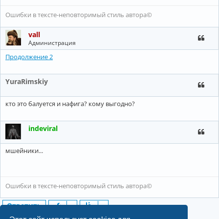
Ошибки в тексте-неповторимый стиль автора©
vall
Администрация
Продолжение 2
YuraRimskiy
кто это балуется и нафига? кому выгодно?
indeviral
мшейники...
Ошибки в тексте-неповторимый стиль автора©
Ответить
6 сообщений • Страница
1
из
1