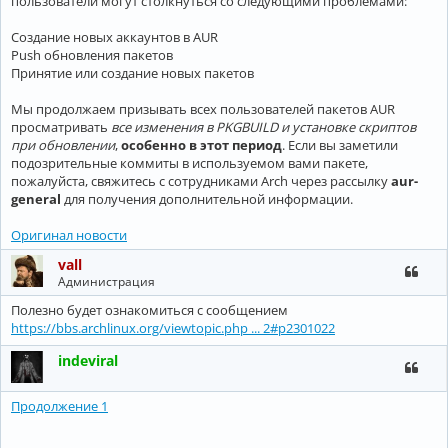
пользователи могут столкнуться со следующими проблемами:
Создание новых аккаунтов в AUR
Push обновления пакетов
Принятие или создание новых пакетов
Мы продолжаем призывать всех пользователей пакетов AUR
просматривать
все изменения в PKGBUILD и установке скриптов
при обновлении
,
особенно в этот период
. Если вы заметили
подозрительные коммиты в используемом вами пакете,
пожалуйста, свяжитесь с сотрудниками Arch через рассылку
aur-
general
для получения дополнительной информации.
Оригинал новости
vall
Администрация
Полезно будет ознакомиться с сообщением
https://bbs.archlinux.org/viewtopic.php ... 2#p2301022
indeviral
Продолжение 1