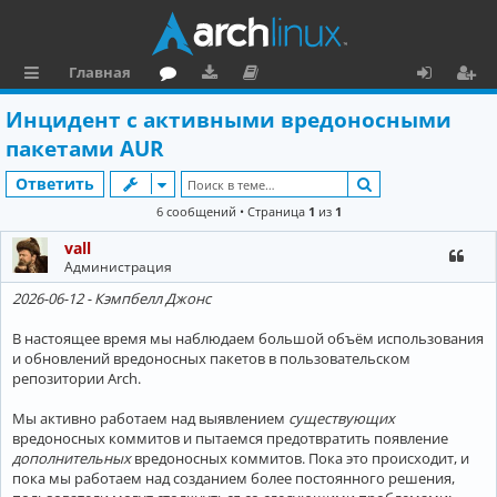
Главная
с
о
аг
о
х
ег
Инцидент с активными вредоносными
ы
ру
ру
ку
о
и
пакетами AUR
л
м
зк
м
д
ст
Поиск
Ответить
к
и
е
р
6 сообщений • Страница
1
из
1
и
н
а
vall
Администрация
та
ц
2026-06-12 - Кэмпбелл Джонс
ц
и
и
я
В настоящее время мы наблюдаем большой объём использования
и обновлений вредоносных пакетов в пользовательском
я
репозитории Arch.
Мы активно работаем над выявлением
существующих
вредоносных коммитов и пытаемся предотвратить появление
дополнительных
вредоносных коммитов. Пока это происходит, и
пока мы работаем над созданием более постоянного решения,