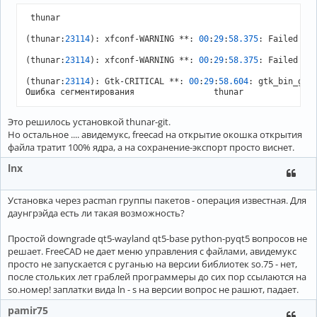
local/qt5-webchannel 5.15.18+kde+r3-1 (qt5)

    Provides access to QObject or QML objects from HTML cli
 thunar

    HTML/JavaScript clients

local/qt5-webengine 5.15.19-4 (qt5)

(thunar:
23114
): xfconf-WARNING **: 
00
:
29
:
58.375
: Failed to
    Provides support for web applications using the Chromiu
local/qt5-webview 5.15.16-2 (qt5)

(thunar:
23114
): xfconf-WARNING **: 
00
:
29
:
58.375
: Failed to
    Provides a way to display web content in a QML applicat
local/qt5-x11extras 5.15.18-1 (qt5)

(thunar:
23114
): Gtk-CRITICAL **: 
00
:
29
:
58.604
: gtk_bin_get
    Provides platform-specific APIs for X11

local/qt5-xcb-private-headers 5.15.18+kde+r109-2

    Private headers for Qt5 Xcb

local/qt5-xmlpatterns 5.15.18-1 (qt5)

Это решилось установкой thunar-git.
    Support for XPath, XQuery, XSLT and XML schema validati
Но остальное .... авидемукс, freecad на открытие окошка открытия
local/qt5ct 1.9-1

файла тратит 100% ядра, а на сохранение-экспорт просто виснет.
    Qt5 Configuration Utility

local/udisks2-qt5 5.0.6-2

lnx
    UDisks2 DBus interfaces binding for Qt5

local/wxwidgets-qt5 3.2.9-4

Установка через pacman группы пакетов - операция известная. Для
даунгрэйда есть ли такая возможность?
Простой downgrade qt5-wayland qt5-base python-pyqt5 вопросов не
решает. FreeCAD не дает меню управления с файлами, авидемукс
просто не запускается с руганью на версии библиотек sо.75 - нет,
после стольких лет граблей программеры до сих пор ссылаются на
so.номер! заплатки вида ln - s на версии вопрос не рашют, падает.
pamir75