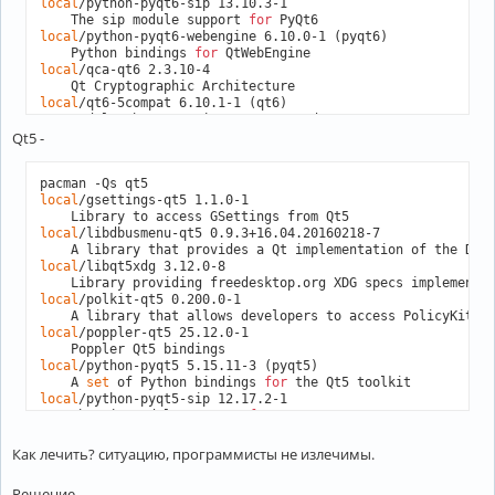
local
/python-pyqt6-sip 13.10.3-1

    The sip module support 
for
local
/python-pyqt6-webengine 6.10.0-1 (pyqt6)

    Python bindings 
for
local
/qca-qt6 2.3.10-4

local
/qt6-5compat 6.10.1-1 (qt6)

Qt5 -
local
/qt6-base 6.10.1-1 (qt6)

local
/qt6-declarative 6.10.1-2 (qt6)

    Classes 
for
local
/gsettings-qt5 1.1.0-1

local
/qt6-imageformats 6.10.1-1 (qt6)

    Plugins 
for
local
/libdbusmenu-qt5 0.9.3+16.04.20160218-7

local
/qt6-multimedia 6.10.1-1 (qt6)

    Classes 
for
local
/libqt5xdg 3.12.0-8

local
/qt6-multimedia-ffmpeg 6.10.1-1

    Library providing freedesktop.org XDG specs implementa
    FFMpeg backend 
for
local
/polkit-qt5 0.200.0-1

local
/qt6-positioning 6.10.1-1 (qt6)

    A library that allows developers to access PolicyKit A
local
/poppler-qt5 25.12.0-1

local
/qt6-shadertools 6.10.1-1 (qt6)

    Provides functionality 
for
 the shader pipeline that all
local
/python-pyqt5 5.15.11-3 (pyqt5)

in
    A 
set
 of Python bindings 
for
local
/qt6-speech 6.10.1-1 (qt6)

local
/python-pyqt5-sip 12.17.2-1

    The sip module support 
for
local
/qt6-svg 6.10.1-1 (qt6)

local
/qca-qt5 2.3.10-4

    Classes 
for
local
/qt6-tools 6.10.1-1 (qt6)

Как лечить? ситуацию, программисты не излечимы.
local
/qscintilla-qt5 2.14.1-4

    A port to Qt5 of Neil Hodgson
's Scintilla C++ editor cl
local
/qt6-translations 6.10.1-1 (qt6)

Решение -