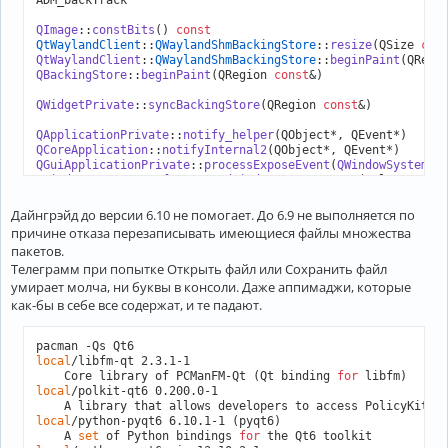
ADM_backTrack

QImage
::
constBits
() 
const
QtWaylandClient
::
QWaylandShmBackingStore
::
resize
(QSize 
con
QtWaylandClient
::
QWaylandShmBackingStore
::
beginPaint
(QRegi
QBackingStore
::
beginPaint
(QRegion 
const
&)

QWidgetPrivate
::
syncBackingStore
(QRegion 
const
&)

QApplicationPrivate
::
notify_helper
QCoreApplication
::
notifyInternal2
QGuiApplicationPrivate
::
processExposeEvent
(
QWindowSystemIn
QWindowSystemInterface
::
sendWindowSystemEvents
(QFlags<
QEve
Дайнгрэйд до версии 6.10 не помогает. До 6.9 не выполняется по
QEventDispatcherGlib
::
processEvents
(QFlags<
QEventLoop
::
Pro
причине отказа перезаписывать имеющиеся файлы множества
QEventLoop
::
exec
(QFlags<
QEventLoop
::
ProcessEventsFlag
пакетов.
QDialog
::
exec
Телеграмм при попытке Открыть файл или Сохранить файл
QFileDialog
::
getOpenFileUrl
(QWidget*, QString 
const
&, QUrl
умирает молча, ни буквы в консоли. Даже аппимаджи, которые
QFileDialog
::
getOpenFileName
(QWidget*, QString 
const
&, QSt
как-бы в себе все содержат, и те падают.
local
/libfm-qt 2.3.1-1

    Core library of PCManFM-Qt (Qt binding 
for
local
/polkit-qt6 0.200.0-1

    A library that allows developers to access PolicyKit A
local
/python-pyqt6 6.10.1-1 (pyqt6)

    A 
set
 of Python bindings 
for