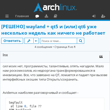
Главная
с
о
аг
о
х
ег
[РЕШЕНО] wayland + qt5 и (или) qt6 уже
ы
ру
ру
ку
о
и
несколько недель как ничего не работает
л
м
зк
м
д
ст
Поиск
Ответить
к
и
е
р
4 сообщения • Страница
1
из
1
и
н
а
lnx
та
ц
сил моих нет, программисты, талантливые, опять нагадили. Мало
ц
и
нам роскомкозлов, из недооргана трансформировашихся в
и
я
инквизицию. Все, что завязано на QT, ломается и падает при вызове
интерфейсных окошек типа Открыть\сохранить.
я
Avidemux наиболее разговорчивый и сообщает -
Segfault

 at line 
0
, file ??
