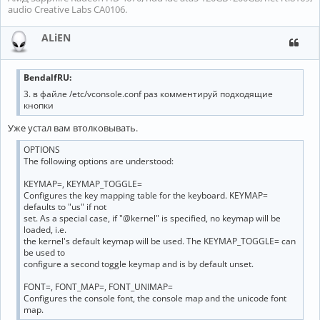
audio Creative Labs CA0106.
ALiEN
BendalfRU:
3. в файле /etc/vconsole.conf раз комментируй подходящие
кнопки
Уже устал вам втолковывать.
OPTIONS
The following options are understood:
KEYMAP=, KEYMAP_TOGGLE=
Configures the key mapping table for the keyboard. KEYMAP=
defaults to "us" if not
set. As a special case, if "@kernel" is specified, no keymap will be
loaded, i.e.
the kernel's default keymap will be used. The KEYMAP_TOGGLE= can
be used to
configure a second toggle keymap and is by default unset.
FONT=, FONT_MAP=, FONT_UNIMAP=
Configures the console font, the console map and the unicode font
map.