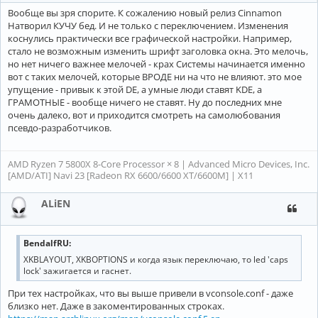
Вообще вы зря спорите. К сожалению новый релиз Cinnamon
Натворил КУЧУ бед. И не только с переключением. Изменения
коснулись практически все графической настройки. Например,
стало не возможным изменить шрифт заголовка окна. Это мелочь,
но нет ничего важнее мелочей - крах Системы начинается именно
вот с таких мелочей, которые ВРОДЕ ни на что не влияют. это мое
упущение - привык к этой DE, а умные люди ставят KDE, а
ГРАМОТНЫЕ - вообще ничего не ставят. Ну до последних мне
очень далеко, вот и приходится смотреть на самолюбования
псевдо-разработчиков.
AMD Ryzen 7 5800X 8-Core Processor × 8 | Advanced Micro Devices, Inc.
[AMD/ATI] Navi 23 [Radeon RX 6600/6600 XT/6600M] | X11
ALiEN
BendalfRU:
XKBLAYOUT, XKBOPTIONS и когда язык переключаю, то led 'caps
lock' зажигается и гаснет.
При тех настройках, что вы выше привели в vconsole.conf - даже
близко нет. Даже в закоментированных строках.