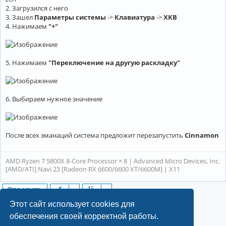
2. Загрузился с него
3. Зашел
Параметры системы
->
Клавиатура
->
XKB
4. Нажимаем
"+"
5. Нажимаем
"Переключение на другую раскладку"
6. Выбираем нужное значение
После всех эманаций система предложит перезапустить
Cinnamon
AMD Ryzen 7 5800X 8-Core Processor × 8 | Advanced Micro Devices, Inc.
[AMD/ATI] Navi 23 [Radeon RX 6600/6600 XT/6600M] | X11
Ответить
14 сообщений • Страница
1
из
1
Этот сайт использует cookies для
обеспечения своей корректной работы.