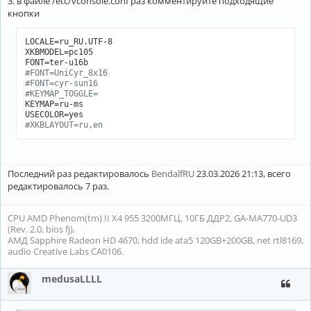
3. в файле /etc/vconsole.conf раз комментируйте подходящие
кнопки
LOCALE=ru_RU.UTF-8

XKBMODEL=pc105

#FONT=UniCyr_8x16
#FONT=cyr-sun16
#KEYMAP_TOGGLE=
KEYMAP=ru-ms

#XKBLAYOUT=ru,en
Последний раз редактировалось
BendalfRU
23.03.2026 21:13, всего
редактировалось 7 раз.
CPU AMD Phenom(tm) II X4 955 3200МГЦ, 10ГБ ДДР2, GA-MA770-UD3
(Rev. 2.0, bios fj),
АМД Sapphire Radeon HD 4670, hdd ide ata5 120GB+200GB, net rtl8169,
audio Creative Labs CA0106.
medusaLLLL