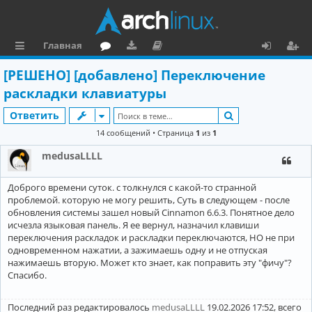
Главная
с
о
аг
о
х
ег
[РЕШЕНО] [добавлено] Переключение
ы
ру
ру
ку
о
и
раскладки клавиатуры
л
м
зк
м
д
ст
Поиск
Ответить
к
и
е
р
14 сообщений • Страница
1
из
1
и
н
а
medusaLLLL
та
ц
Доброго времени суток. с толкнулся с какой-то странной
ц
и
проблемой. которую не могу решить, Суть в следующем - после
и
я
обновления системы зашел новый Cinnamon 6.6.3. Понятное дело
исчезла языковая панель. Я ее вернул, назначил клавиши
я
переключения раскладок и раскладки переключаются, НО не при
одновременном нажатии, а зажимаешь одну и не отпуская
нажимаешь вторую. Может кто знает, как поправить эту "фичу"?
Спасибо.
Последний раз редактировалось
medusaLLLL
19.02.2026 17:52, всего