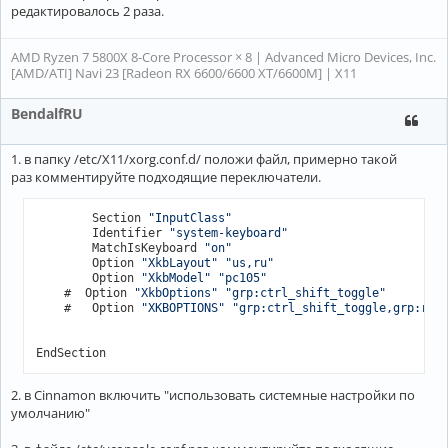
редактировалось 2 раза.
AMD Ryzen 7 5800X 8-Core Processor × 8 | Advanced Micro Devices, Inc.
[AMD/ATI] Navi 23 [Radeon RX 6600/6600 XT/6600M] | X11
BendalfRU
1. в папку /etc/X11/xorg.conf.d/ положи файл, примерно такой
раз комментируйте подходящие переключатели.
        Section 
"InputClass"
        Identifier 
"system-keyboard"
        MatchIsKeyboard 
"on"
        Option 
"XkbLayout"
"us,ru"
        Option 
"XkbModel"
"pc105"
    #  Option 
"XkbOptions"
"grp:ctrl_shift_toggle"
    #	Option 
"XKBOPTIONS"
"grp:ctrl_shift_toggle,grp:rwi
EndSection
2. в Cinnamon включить "использовать системные настройки по
умолчанию"