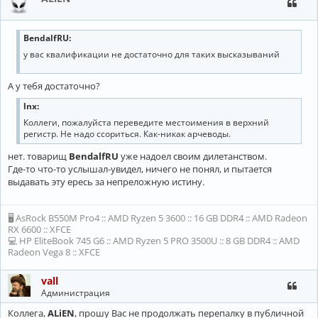
BendalfRU:
у вас квалификации не достаточно для таких высказываний
А у тебя достаточно?
lnx:
Коллеги, пожалуйста переведите местоимения в верхний
регистр. Не надо ссориться. Как-никак арчеводы.
нет. товарищ
BendalfRU
уже надоел своим дилетанством.
Где-то что-то услышал-увидел, ничего не понял, и пытается
выдавать эту ересь за непреложную истину.
🖥 AsRock B550M Pro4 :: AMD Ryzen 5 3600 :: 16 GB DDR4 :: AMD Radeon
RX 6600 :: XFCE
💻 HP EliteBook 745 G6 :: AMD Ryzen 5 PRO 3500U :: 8 GB DDR4 :: AMD
Radeon Vega 8 :: XFCE
vall
Администрация
Коллега,
ALiEN
, прошу Вас не продолжать перепалку в публичной