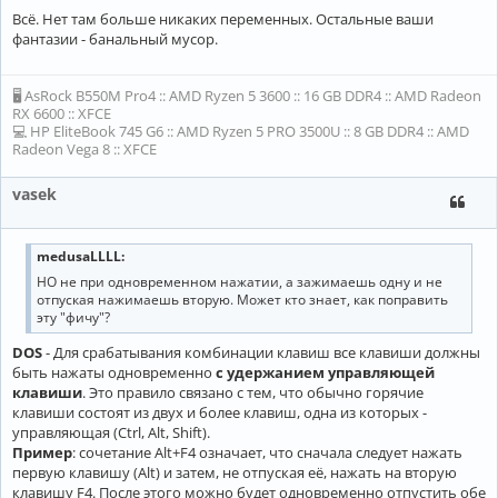
Всё. Нет там больше никаких переменных. Остальные ваши
фантазии - банальный мусор.
🖥 AsRock B550M Pro4 :: AMD Ryzen 5 3600 :: 16 GB DDR4 :: AMD Radeon
RX 6600 :: XFCE
💻 HP EliteBook 745 G6 :: AMD Ryzen 5 PRO 3500U :: 8 GB DDR4 :: AMD
Radeon Vega 8 :: XFCE
vasek
medusaLLLL:
НО не при одновременном нажатии, а зажимаешь одну и не
отпуская нажимаешь вторую. Может кто знает, как поправить
эту "фичу"?
DOS
- Для срабатывания комбинации клавиш все клавиши должны
быть нажаты одновременно
с удержанием управляющей
клавиши
. Это правило связано с тем, что обычно горячие
клавиши состоят из двух и более клавиш, одна из которых -
управляющая (Ctrl, Alt, Shift).
Пример
: сочетание Alt+F4 означает, что сначала следует нажать
первую клавишу (Alt) и затем, не отпуская её, нажать на вторую
клавишу F4. После этого можно будет одновременно отпустить обе