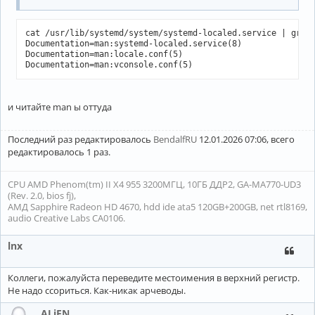
cat /usr/lib/systemd/system/systemd-localed.service | grep 
Documentation=man:systemd-localed.service(8)

Documentation=man:locale.conf(5)

Documentation=man:vconsole.conf(5)
и читайте man ы оттуда
Последний раз редактировалось
BendalfRU
12.01.2026 07:06, всего
редактировалось 1 раз.
CPU AMD Phenom(tm) II X4 955 3200МГЦ, 10ГБ ДДР2, GA-MA770-UD3
(Rev. 2.0, bios fj),
АМД Sapphire Radeon HD 4670, hdd ide ata5 120GB+200GB, net rtl8169,
audio Creative Labs CA0106.
lnx
Коллеги, пожалуйста переведите местоимения в верхний регистр.
Не надо ссориться. Как-никак арчеводы.
ALiEN