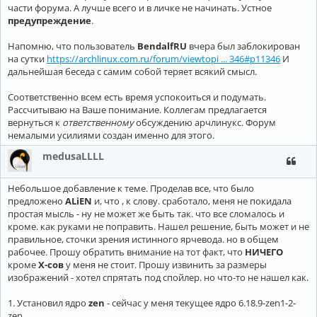
части форума. А лучше всего и в личке не начинать. Устное
предупреждение
.
Напомню, что пользователь
BendalfRU
вчера был заблокирован
на сутки
https://archlinux.com.ru/forum/viewtopi ... 346#p11346
И
дальнейшая беседа с самим собой теряет всякий смысл.
Соответственно всем есть время успокоиться и подумать.
Рассчитываю на Ваше понимание. Коллегам предлагается
вернуться к
ответственному
обсуждению арчлинукс. Форум
немалыми усилиями создан именно для этого.
medusaLLLL
Небольшое добавление к теме. Проделав все, что было
предложено
ALiEN
и, что , к слову. сработало, меня не покидала
простая мысль - ну не может же быть так. что все сломалось и
кроме. как руками не поправить. Нашел решение, быть может и не
правильное, сточки зрения истинного ярчевода. но в общем
рабочее. Прошу обратить внимание на тот факт, что
НИЧЕГО
кроме
Х-сов
у меня не стоит. Прошу извинить за размеры
изображений - хотел спрятать под спойлер. но что-то не нашел как.
1. Установил ядро
zen
- сейчас у меня текущее ядро 6.18.9-zen1-2-
zen