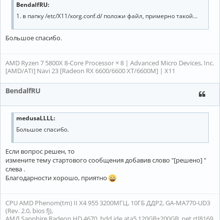
BendalfRU
:
1. в папку /etc/X11/xorg.conf.d/ положи файл, примерно такой...
Большое спасибо.
AMD Ryzen 7 5800X 8-Core Processor × 8 | Advanced Micro Devices, Inc.
[AMD/ATI] Navi 23 [Radeon RX 6600/6600 XT/6600M] | X11
BendalfRU
medusaLLLL:
Большое спасибо.
Если вопрос решен, то
измените тему стартового сообщения добавив слово "[решено] "
слева .
Благодарности хорошо, приятно
CPU AMD Phenom(tm) II X4 955 3200МГЦ, 10ГБ ДДР2, GA-MA770-UD3
(Rev. 2.0, bios fj),
АМД Sapphire Radeon HD 4670, hdd ide ata5 120GB+200GB, net rtl8169,