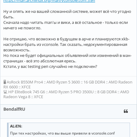
https://man.archlinux.org/man/vconsole.conf.5.en
Ну и опять же на вашей сломанной системе, может всё что угодно
быть.
Сначала надо читать man'ы и вики, а всё остальное - только если
ничего не помогло.
Не отрицаю, что возможно в будущем в арче и планируются xkb-
настройки брать из vconsole. Так сказать, недокументированная
возможность.
Но пока не будет официальных объявлений или изменений в ман-
страницах - всё это абсолютная ересь.
Кстати, у вас testing реп случайно не подключен?
🖥 AsRock B550M Pro4 :: AMD Ryzen 5 3600 :: 16 GB DDR4 :: AMD Radeon
RX 6600 :: XFCE
💻 HP EliteBook 745 G6 :: AMD Ryzen 5 PRO 3500U :: 8 GB DDR4 :: AMD
Radeon Vega 8 :: XFCE
BendalfRU
ALiEN:
При тех настройках, что вы выше привели в vconsole.conf