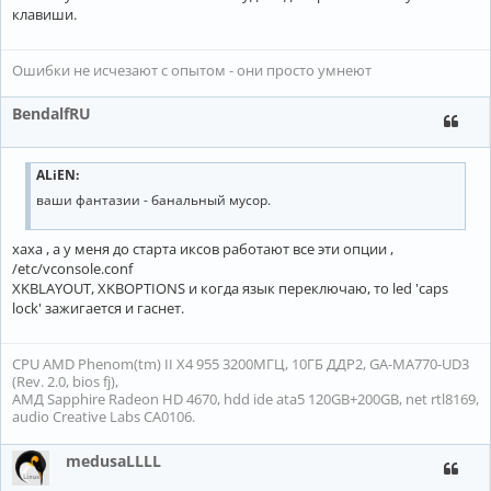
клавиши.
Ошибки не исчезают с опытом - они просто умнеют
BendalfRU
ALiEN:
ваши фантазии - банальный мусор.
хаха , а у меня до старта иксов работают все эти опции ,
/etc/vconsole.conf
XKBLAYOUT, XKBOPTIONS и когда язык переключаю, то led 'caps
lock' зажигается и гаснет.
CPU AMD Phenom(tm) II X4 955 3200МГЦ, 10ГБ ДДР2, GA-MA770-UD3
(Rev. 2.0, bios fj),
АМД Sapphire Radeon HD 4670, hdd ide ata5 120GB+200GB, net rtl8169,
audio Creative Labs CA0106.
medusaLLLL