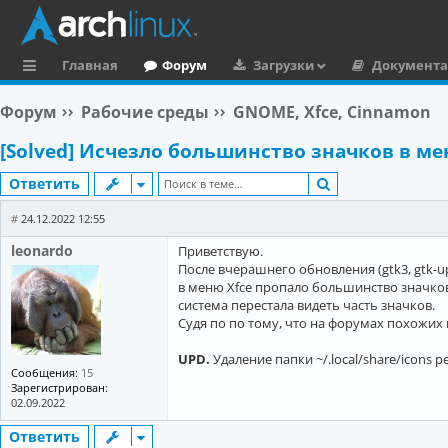
Главная
Форум
Загрузки
Документ
с
Форум
Рабочие среды
GNOME, Xfce, Cinnamon
ы
[Solved] Исчезло большинство значков в ме
л
Поиск
Ответить
к
и
#
24.12.2022 12:55
leonardo
Приветствую.
После вчерашнего обновления (gtk3, gtk-update
в меню Xfce пропало большинство значков: 
система перестала видеть часть значков.
Судя по по тому, что на форумах похожих 
UPD.
Удаление папки ~/.local/share/icons
Сообщения:
15
Зарегистрирован:
02.09.2022
Ответить