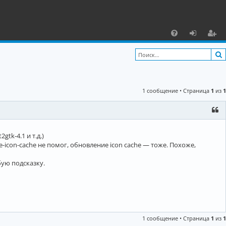
С
F
х
ег
A
о
и
Q
д
ст
1 сообщение • Страница
1
из
1
р
а
ц
gtk-4.1 и т.д.)
и
te-icon-cache не помог, обновление icon cache — тоже. Похоже,
я
бую подсказку.
1 сообщение • Страница
1
из
1