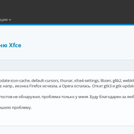
ация
ню Xfce
-icon-cache, default-cursors, thunar, xfce4-settings, libzen, glib2, webkit2
напр., иконка Firefox исчезла, а Opera осталась. Откат gtk3 и gtk-upda
постов не обнаружил, проблема только у меня. Буду благодарен за лю
 решило проблему.