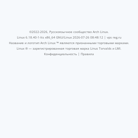
©2022-2026, Русскоязычное сообщество Arch Linux.
Linux 6.18.40-1-lts x86_64 GNU/Linux 2026-07-26 08:48:12 |
vps reg.ru
Название и логотип Arch Linux ™ являются признанными торговыми марками.
Linux ® — зарегистрированная торговая марка Linus Torvalds и LMI.
Конфиденциальность
|
Правила