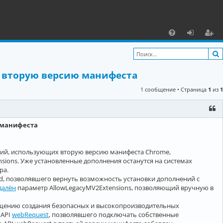
С
F
х
ег
A
о
и
х вторую версию манифеста
Q
д
ст
1 сообщение • Страница
1
из
1
р
а
ц
ю манифеста
и
ений, использующих вторую версию манифеста Chrome,
я
ions. Уже установленные дополнения останутся на системах
ра.
ed, позволявшего вернуть возможность установки дополнений с
далён
параметр AllowLegacyMV2Extensions, позволяющий вручную в
щению создания безопасных и высокопроизводительных
 API
webRequest
, позволявшего подключать собственные