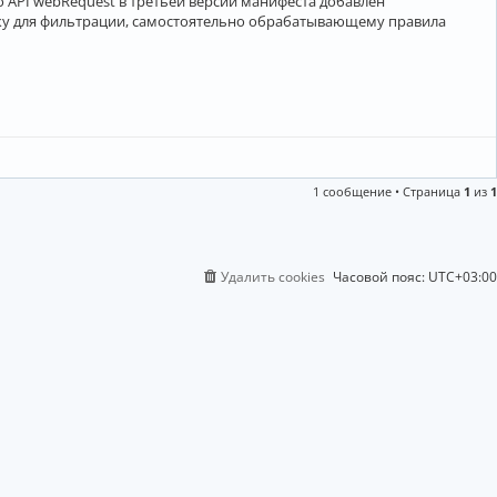
 API webRequest в третьей версии манифеста добавлен
ку для фильтрации, самостоятельно обрабатывающему правила
1 сообщение • Страница
1
из
1
Удалить cookies
Часовой пояс:
UTC+03:00