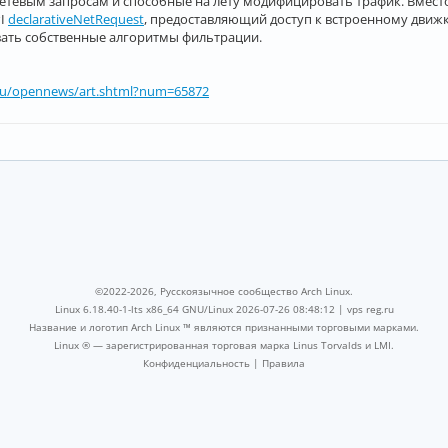
тевым запросам и способные на лету модифицировать трафик. Вместо
PI
declarativeNetRequest
, предоставляющий доступ к встроенному движ
ать собственные алгоритмы фильтрации.
ru/opennews/art.shtml?num=65872
©2022-2026, Русскоязычное сообщество Arch Linux.
Linux 6.18.40-1-lts x86_64 GNU/Linux 2026-07-26 08:48:12 |
vps reg.ru
Название и логотип Arch Linux ™ являются признанными торговыми марками.
Linux ® — зарегистрированная торговая марка Linus Torvalds и LMI.
Конфиденциальность
|
Правила