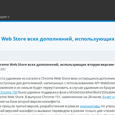
ация
e Web Store всех дополнений, использующи
Chrome Web Store всех дополнений, использующих вторую верси
0300
уста удаление из каталога Chrome Web Store всех остающихся дополн
ступные для дополнений, написанных с использованием API WebExtens
овления и их нельзя будет переустановить в случае удаления из браузе
Chrome 150
была удалена поддержка флага kExtensionManifestV2Disabl
rome Web Store. В выпуске Chrome 151, намеченном на 28 июля,
будет у
ия на базе второй версии манифеста.
e пришла третья версия, разработанная в рамках
инициативы
по упро
ей версией манифеста вызвано переводом в режим только для чтения