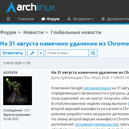
Главная
Форум
Загрузки
Документ
с
Форум
Новости
Глобальные новости
ы
На 31 августа намечено удаление из Chrom
л
Поиск
Ответить
к
и
#
09.07.2026 11:55
acolyte
На 31 августа намечено удаление из 
Дата публикации:Thu, 09 Jul 2026 11:49:05 +
Компания Google
запланировала
на 31 авг
определяющего возможности и ресурсы, до
пользователей, но не смогут получать обн
В опубликованном неделю назад выпуске
второй версией манифеста из каталога Ch
Сообщения:
1857
режиме разработчика загружать дополнен
Зарегистрирован:
На смену второй версии манифеста Chrom
20.08.2022
дополнений.
Основное
недовольство
треть