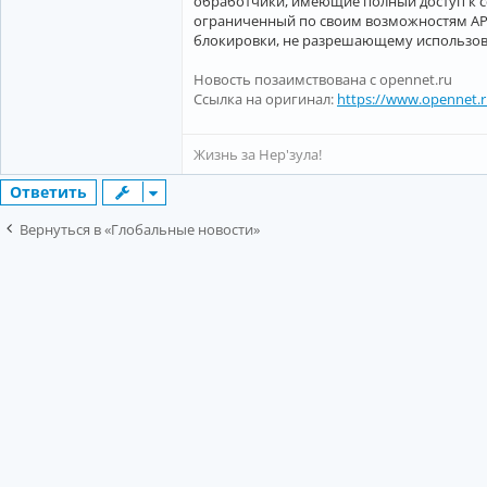
обработчики, имеющие полный доступ к се
ограниченный по своим возможностям A
блокировки, не разрешающему использов
Новость позаимствована с opennet.ru
Ссылка на оригинал:
https://www.opennet.
Жизнь за Нер'зула!
Ответить
Вернуться в «Глобальные новости»