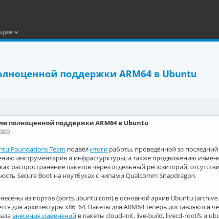
ация
олноценной поддержки ARM64 в Ubuntu
ию полноценной поддержки ARM64 в Ubuntu
0300
ntu Foundations Team
подвёл
итоги
работы, проведённой за последний
ению инструментария и инфрастурктуры, а также продвижению изменени
ак распространение пакетов через отдельный репозиторий, отсутстви
ость Secure Boot на ноутбуках с чипами Qualcomm Snapdragon.
есены из портов (ports.ubuntu.com) в основной архив Ubuntu (archive
ется для архитектуры x86_64. Пакеты для ARM64 теперь доставляются ч
вала
внесения изменений
в пакеты cloud-init, live-build, livecd-rootfs 