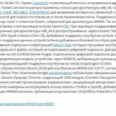
u 24.04 LTS. Cервис
Livepatch
, позволяющий вносить исправления в яд
 Ранее Live-патчи распространялись только для архитектуры x86_64, та
G_HAVE_RELIABLE_STACKTRACE
) для выявления активности, связанной с
сти для оценки состояния до и после применения патча. Поддержка Li
ap-пакет с клиентом Steam, собранный для архитектуры ARM64. Так как 
йствован слой эмуляции на базе пакета
FEX
. При эмуляции поддерживает
анных для архитектуры x86_64 и распространяемых через каталог Ste
 DGX Spark и Radxa Orion O6. Добавлена поддержка ноутбуков на базе ч
ьно поддержка данных устройств была добавлена в базовый iso-образ дл
зования отдельных конфигураций
Device Tree
, которые прошивка ноутбу
тдельного файла, который не охватывался цифровой подписью. Для ре
м на UKI (Unified Kernel Image), подписанном цифровой подписью дист
определяющая модель устройства через SMBIOS, выбирающая нужные да
 над реализацией поддержки ноутбуков на чипах Snapdragon X2 Elite.
образа на базе Ubuntu 26.04 для ноутбуков на ARM64 SoC CIX P1, кот
Device Tree. Компания Google
анонсировала
публикацию официальных с
х Ubuntu браузер Chrome, содержащий CDM-модуль (Content Decryption
онних патчей просматривать медиаконтент, защищённый авторскими пра
evine намерены интегрировать в snap-пакеты с Firefox и Spotify. Доб
ля ARM64 началась публикация snap-пакетов с OnlyOffice, FreeCAD и Te
ru/opennews/art.shtml?num=65857