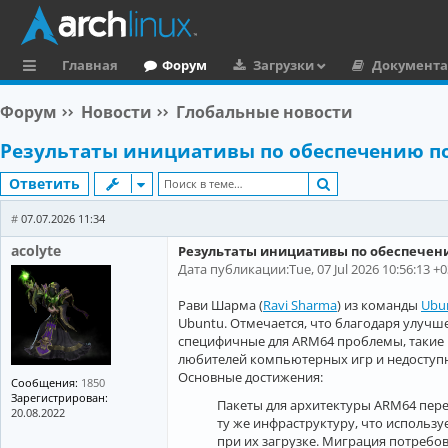
Главная
Форум
Загрузки
Документ
с
Форум
Новости
Глобальные новости
ы
Результаты инициативы по обеспечению п
л
Поиск
Ответить
к
и
#
07.07.2026 11:34
acolyte
Результаты инициативы по обеспечен
Дата публикации:Tue, 07 Jul 2026 10:56:13 +
Рави Шарма (
Ravi Sharma
) из команды
Ubu
Ubuntu. Отмечается, что благодаря улучш
специфичные для ARM64 проблемы, такие к
любителей компьютерных игр и недоступн
Основные достижения:
Сообщения:
1850
Зарегистрирован:
Пакеты для архитектуры ARM64 перен
20.08.2022
ту же инфраструктуру, что использу
при их загрузке. Миграция потребо