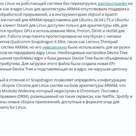
ро Linux на работающей системе без перезагрузки,
распространён
на
к как в ядре Linux для архитектуры ARM64 отсутствовала поддержка
 обработкой прерываний, а в инструментарии objtool и kpatch
ve-патчей для ARM64 предоставлена для Ubuntu 26.04 LTS и Ubuntu
клиент Steam для Linux доступен только для архитектуры x86, для
ся проброс GPU и использование Wine, Proton, DXVK и vkd3d для
am. Работа snap-пакета протестирована на ноутбуках с чипами
ипов Qualcomm Snapdragon X Elite, таких как Lenovo Thinkpad
я систем ARM64, но его
невозможно
было использовать для загрузки
ков не передавала ядру Linux. Необходимые настройки Device Tree
шения проблемы ядро и база данных Device Tree были объединены в
рибутива. Для загрузки этого файла была создана новая EFI-
нные Device Tree и подставляющая их в ядро, не нарушая цепочку
орый в отличие от Snapdragon позволяет определять конфигурацию
борок Chrome для Linux-систем на базе архитектуры ARM64, что
 Module) Widevine, который недоступен в Chromium. Поставка
вами (DRM), размещаемый на таких сервисах, как Netflix, Spotify и
авлены новые сборки приложений, доступные в формате snap для
ams for Linux.