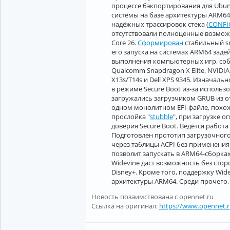
процессе бэкпортирования для Ubunt
системы на базе архитектуры ARM64.
надёжных трассировок стека (
CONFI
отсутствовали полноценные возможно
Core 26.
Сформирован
стабильный sn
его запуска на системах ARM64 заде
выполнения компьютерных игр, собр
Qualcomm Snapdragon X Elite, NVIDIA
X13s/T14s и Dell XPS 9345. Изначал
в режиме Secure Boot из-за исполь
загружались загрузчиком GRUB из о
одном монолитном EFI-файле, похоже
прослойка "
stubble
", при загрузке 
доверия Secure Boot. Ведётся работа
Подготовлен прототип загрузочного 
через таблицы ACPI без применения 
позволит запускать в ARM64-сборка
Widevine даст возможность без стор
Disney+. Кроме того, поддержку Wid
архитектуры ARM64. Среди прочего, д
Новость позаимствована с opennet.ru
Ссылка на оригинал:
https://www.opennet.