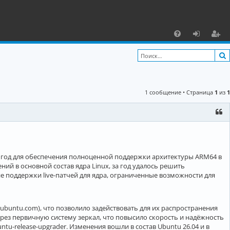
С
F
х
ег
A
о
и
Q
д
ст
1 сообщение • Страница
1
из
1
р
а
ц
и
 год для обеспечения полноценной поддержки архитектуры ARM64 в
я
й в основной состав ядра Linux, за год удалось решить
е поддержки live-патчей для ядра, ограниченные возможности для
.ubuntu.com), что позволило задействовать для их распространения
ерез первичную систему зеркал, что повысило скорость и надёжность
и ubuntu-release-upgrader. Изменения вошли в состав Ubuntu 26.04 и в