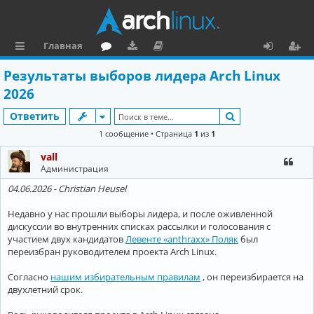
Главная
с
о
аг
о
х
ег
Результаты выборов лидера Arch Linux
ы
ру
ру
ку
о
и
2026
л
м
зк
м
д
ст
Поиск
Ответить
к
и
е
р
1 сообщение • Страница
1
из
1
и
н
а
vall
Администрация
та
ц
04.06.2026 - Christian Heusel
ц
и
и
я
Недавно у нас прошли выборы лидера, и после оживленной
дискуссии во внутренних списках рассылки и голосования с
я
участием двух кандидатов
Левенте «anthraxx» Поляк
был
переизбран руководителем проекта Arch Linux.
Согласно
нашим избирательным правилам
, он переизбирается на
двухлетний срок.