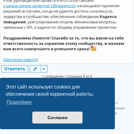
Роль руководителя проекта в Arch Linux связана
с целым рядом аспектов. Обязанности,
касающиеся принятия
решений (в случаях, когда не удается достичь консенсуса),
лидерства в сообществе, обеспечения соблюдения
Кодекса
поведения
, урегулирования споров. Финансовые вопросы,
связанные с SPI, и задачи по общему управлению проектом.
Поздравляем Левенте! Спасибо за то, что вы взяли на себя
ответственность за служение этому сообществу, и желаем
вам всего наилучшего и успешного срока!
Оригинал новости
Ответить
1 сообщение • Страница
1
из
1
Этот сайт использует cookies для
обеспечения своей корректной работы.
©2022-2026, Русскоязычное сообщество Arch Linux.
Подробнее
Linux 6.18.40-1-lts x86_64 GNU/Linux 2026-07-26 08:48:12 |
vps reg.ru
Название и логотип Arch Linux ™ являются признанными торговыми марками.
Linux ® — зарегистрированная торговая марка Linus Torvalds и LMI.
Согласен
Конфиденциальность
|
Правила