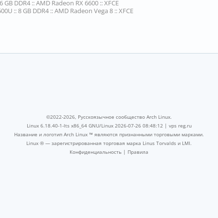
16 GB DDR4 :: AMD Radeon RX 6600 :: XFCE
00U :: 8 GB DDR4 :: AMD Radeon Vega 8 :: XFCE
©2022-2026, Русскоязычное сообщество Arch Linux.
Linux 6.18.40-1-lts x86_64 GNU/Linux 2026-07-26 08:48:12 |
vps reg.ru
Название и логотип Arch Linux ™ являются признанными торговыми марками.
Linux ® — зарегистрированная торговая марка Linus Torvalds и LMI.
Конфиденциальность
|
Правила