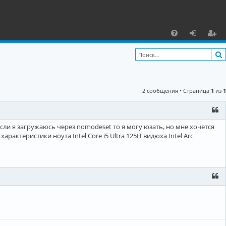
С
F
х
ег
A
о
и
Q
д
ст
2 сообщения • Страница
1
из
1
р
а
ц
если я загружаюсь через nomodeset то я могу юзать, но мне хочется
рактеристики ноута Intel Core i5 Ultra 125H видюха Intel Arc
и
я