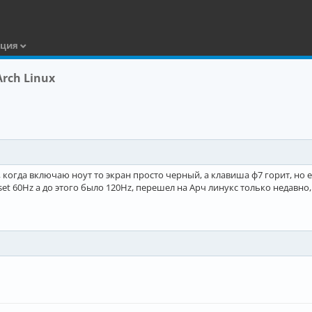
ация
rch Linux
, когда включаю ноут то экран просто черный, а клавиша ф7 горит, но 
t 60Hz а до этого было 120Hz, перешел на Арч линукс только недавно, ха