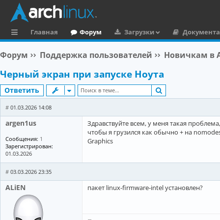
Главная
Форум
Загрузки
Документ
с
Форум
Поддержка пользователей
Новичкам в A
ы
Черный экран при запуске Ноута
л
Поиск
Ответить
к
и
#
01.03.2026 14:08
argen1us
Здравствуйте всем, у меня такая проблема
чтобы я грузился как обычно + на nomodese
Сообщения:
1
Graphics
Зарегистрирован:
01.03.2026
#
03.03.2026 23:35
ALiEN
пакет linux-firmware-intel установлен?