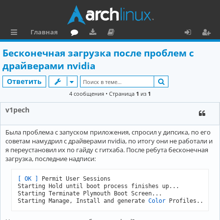
Главная
с
о
аг
о
х
ег
Бесконечная загрузка после проблем с
ы
ру
ру
ку
о
и
драйверами nvidia
л
м
зк
м
д
ст
Поиск
Ответить
к
и
е
р
4 сообщения • Страница
1
из
1
и
н
а
v1pech
та
ц
Была проблема с запуском приложения, спросил у дипсика, по его
ц
и
советам намудрил с драйверами nvidia, по итогу они не работали и
и
я
я переустановил их по гайду с гитхаба. После ребута бесконечная
загрузка, последние надписи:
я
[ OK ]
 Permit User Sessions

Starting Hold until boot process finishes up... 

Starting Terminate Plymouth Boot Screen... 

Starting Manage, Install and generate 
Color