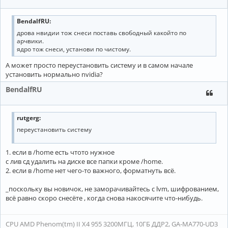
BendalfRU:
дрова нвидии тож снеси поставь свободный какойто по
арчвики.
ядро тож снеси, установи по чистому.
А может просто переустановить систему и в самом начале
установить нормально nvidia?
BendalfRU
rutgerg:
переустановить систему
1. если в /home есть чтото нужное
с лив сд удалить на диске все папки кроме /home.
2. если в /home нет чего-то важного, форматнуть всё.
_поскольку вы новичок, не заморачивайтесь с lvm, шифрованием,
всё равно скоро снесёте , когда снова накосячите что-нибудь.
CPU AMD Phenom(tm) II X4 955 3200МГЦ, 10ГБ ДДР2, GA-MA770-UD3