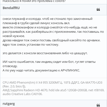
Насколько я понял это проблема с colord?
BendalfRU
снеси плуманф и колордэ. чтоб не стонало про замоченный
плюманф в грубе сделай линукс консоль вкл.
вместе сплюманфом и колордэ снесётся что-нибудь ещё, но не
расстраивайся, как разберёшься с приложением, так поставишь по
новой нужное.
дрова нвидии тож снеси поставь свободный какойто по арчвики.
ядро тож снеси, установи по чистому.
это делается с консоли восстановления либо чз цеашрут.
ИИ часто ошибается, там индиец сидит или бот, гуглят ответы
отовсюду.
А по уму надо читать документацию к АРЧЛИНУКС.
CPU AMD Phenom(tm) II X4 955 3200МГЦ, 10ГБ ДДР2, GA-MA770-UD3
(Rev. 2.0, bios fj),
АМД Sapphire Radeon HD 4670, hdd ide ata5 120GB+200GB, net rtl8169,
audio Creative Labs CA0106.
rutgerg