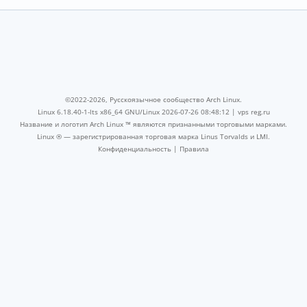
©2022-2026, Русскоязычное сообщество Arch Linux.
Linux 6.18.40-1-lts x86_64 GNU/Linux 2026-07-26 08:48:12 |
vps reg.ru
Название и логотип Arch Linux ™ являются признанными торговыми марками.
Linux ® — зарегистрированная торговая марка Linus Torvalds и LMI.
Конфиденциальность
|
Правила