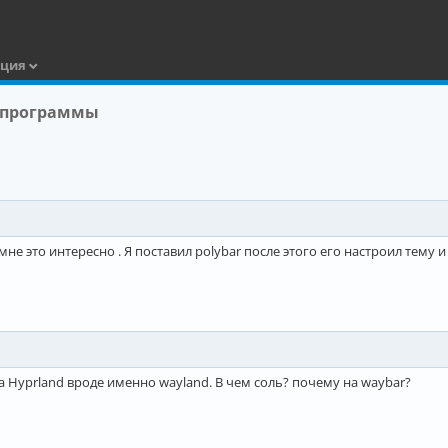
ация
 программы
мне это интересно . Я поставил polybar после этого его настроил тему 
, а Hyprland вроде именно wayland. В чем соль? почему на waybar?