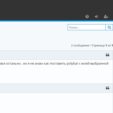
С
F
х
ег
A
о
и
Q
д
ст
2 сообщения • Страница
1
из
1
р
а
ц
и все остально , но я не знаю как поставить polybar с моей выбранной
и
я