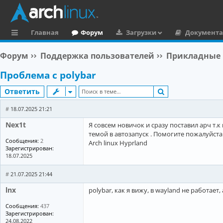
Главная
Форум
Загрузки
Документ
с
Форум
Поддержка пользователей
Прикладные
ы
Проблема с polybar
л
Поиск
Ответить
к
и
#
18.07.2025 21:21
Nex1t
Я совсем новичок и сразу поставил арч т.к 
темой в автозапуск . Помогите пожалуйста
Сообщения:
2
Arch linux Hyprland
Зарегистрирован:
18.07.2025
#
21.07.2025 21:44
lnx
polybar, как я вижу, в wayland не работает
Сообщения:
437
Зарегистрирован:
24.08.2022