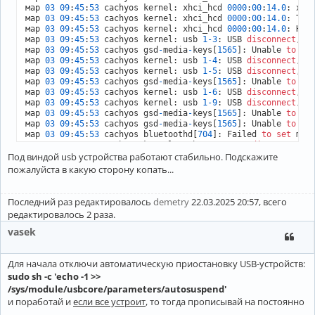
мар 
03
09
:
45
:
53
 cachyos kernel: xhci_hcd 
0000
:
00
:
14.0
: xHC
мар 
03
09
:
45
:
53
 cachyos kernel: xhci_hcd 
0000
:
00
:
14.0
: Tim
мар 
03
09
:
45
:
53
 cachyos kernel: xhci_hcd 
0000
:
00
:
14.0
: HC d
мар 
03
09
:
45
:
53
 cachyos kernel: usb 
1
-3
: USB 
disconnect
, d
мар 
03
09
:
45
:
53
 cachyos gsd
-
media
-
keys[
1565
]: Unable 
to
ge
мар 
03
09
:
45
:
53
 cachyos kernel: usb 
1
-4
: USB 
disconnect
, d
мар 
03
09
:
45
:
53
 cachyos kernel: usb 
1
-5
: USB 
disconnect
, d
мар 
03
09
:
45
:
53
 cachyos gsd
-
media
-
keys[
1565
]: Unable 
to
ge
мар 
03
09
:
45
:
53
 cachyos kernel: usb 
1
-6
: USB 
disconnect
, d
мар 
03
09
:
45
:
53
 cachyos kernel: usb 
1
-9
: USB 
disconnect
, d
мар 
03
09
:
45
:
53
 cachyos gsd
-
media
-
keys[
1565
]: Unable 
to
ge
мар 
03
09
:
45
:
53
 cachyos gsd
-
media
-
keys[
1565
]: Unable 
to
ge
мар 
03
09
:
45
:
53
 cachyos bluetoothd[
704
]: Failed 
to
set
 mod
мар 
03
09
:
45
:
53
 cachyos kernel: usb 
1
-10
: USB 
disconnect
, 
Под виндой usb устройства работают стабильно. Подскажите
пожалуйста в какую сторону копать...
Последний раз редактировалось
demetry
22.03.2025 20:57, всего
редактировалось 2 раза.
vasek
Для начала отключи автоматическую приостановку USB-устройств:
sudo sh -c 'echo -1 >>
/sys/module/usbcore/parameters/autosuspend'
и поработай и
если все устроит
, то тогда прописывай на постоянно
...