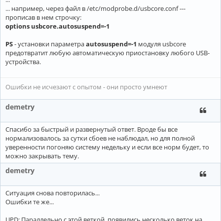
... например, через файл в /etc/modprobe.d/usbcore.conf ---
прописав в нем строчку:
options usbcore.autosuspend=-1
PS
- установки параметра
autosuspend=-1
модуля usbcore
предотвратит любую автоматическую приостановку любого USB-
устройства.
Ошибки не исчезают с опытом - они просто умнеют
demetry
Спасибо за быстрый и развернутый ответ. Вроде бы все
нормализовалось за сутки сбоев не наблюдал, но для полной
уверенности погоняю систему недельку и если все норм будет, то
можно закрывать тему.
demetry
Ситуация снова повторилась...
Ошибки те же...
UPD: Параллельно с этой веткой, появились несколько веток на