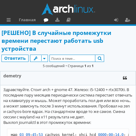
Главная
с
о
аг
о
х
ег
[РЕШЕНО] В случайные промежутки
ы
ру
ру
ку
о
и
времени перестают работать usb
л
м
зк
м
д
ст
устройства
к
и
е
р
Поиск
Ответить
и
н
а
5 сообщений • Страница
1
из
1
та
ц
demetry
ц
и
Здравствуйте. Стоит arch + gnome 47. Железо: i5-12400 + rtx3070ti. В
и
я
последние пару месяцев периодически система перестает отвечать
на клавиатуру и мышь. Может проработать пол дня или всю ночь,
я
а может зависнуть после 3 минут использования. Пробовал на zen
и cachyos-bore ядрах. На стандартном вроде то же самое. Смена
сессии c wayland на x11 результата не дает.
Выхлоп journalctl в этот промежуток времени:
мар 
03
09
:
45
:
53
 cachyos kernel: xhci_hcd 
0000
:
00
:
14.0
: xHC