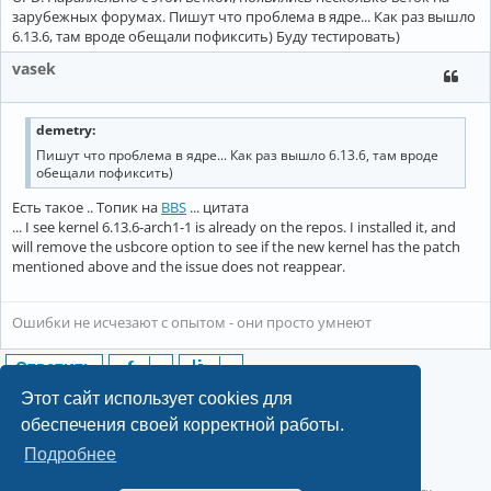
зарубежных форумах. Пишут что проблема в ядре... Как раз вышло
6.13.6, там вроде обещали пофиксить) Буду тестировать)
vasek
demetry:
Пишут что проблема в ядре... Как раз вышло 6.13.6, там вроде
обещали пофиксить)
Есть такое .. Топик на
BBS
... цитата
... I see kernel 6.13.6-arch1-1 is already on the repos. I installed it, and
will remove the usbcore option to see if the new kernel has the patch
mentioned above and the issue does not reappear.
Ошибки не исчезают с опытом - они просто умнеют
Ответить
5 сообщений • Страница
1
из
1
Этот сайт использует cookies для
обеспечения своей корректной работы.
Подробнее
©2022-2026, Русскоязычное сообщество Arch Linux.