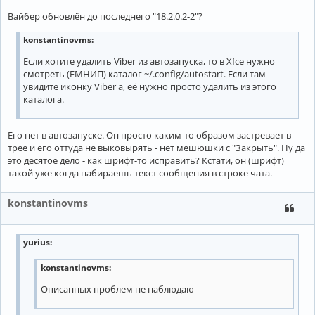
Вайбер обновлён до последнего "18.2.0.2-2"?
konstantinovms
:
Если хотите удалить Viber из автозапуска, то в Xfce нужно
смотреть (ЕМНИП) каталог ~/.config/autostart. Если там
увидите иконку Viber'а, её нужно просто удалить из этого
каталога.
Его нет в автозапуске. Он просто каким-то образом застревает в
трее и его оттуда не выковырять - нет мешюшки с "Закрыть". Ну да
это десятое дело - как шрифт-то исправить? Кстати, он (шрифт)
такой уже когда набираешь текст сообщения в строке чата.
konstantinovms
yurius
:
konstantinovms
:
Описанных проблем не наблюдаю