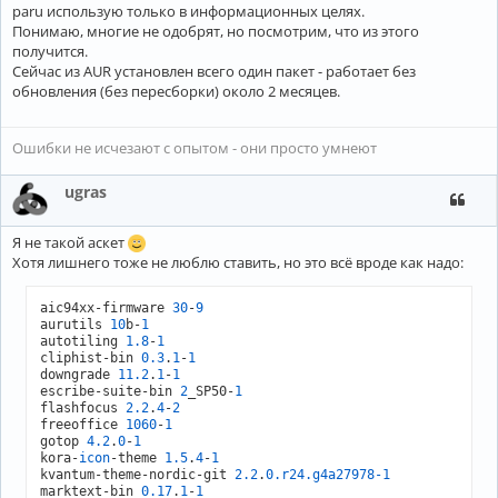
paru использую только в информационных целях.
Понимаю, многие не одобрят, но посмотрим, что из этого
получится.
Сейчас из AUR установлен всего один пакет - работает без
обновления (без пересборки) около 2 месяцев.
Ошибки не исчезают с опытом - они просто умнеют
ugras
Я не такой аскет
Хотя лишнего тоже не люблю ставить, но это всё вроде как надо:
aic94xx-firmware 
30
-
9
aurutils 
10
b-
1
autotiling 
1.8
-
1
cliphist-bin 
0.3
.
1
-
1
downgrade 
11.2
.
1
-
1
escribe-suite-bin 
2
_SP50-
1
flashfocus 
2.2
.
4
-
2
freeoffice 
1060
-
1
gotop 
4.2
.
0
-
1
kora-
icon
-theme 
1.5
.
4
-
1
kvantum-theme-nordic-git 
2.2
.
0
.r24
.g4a27978-1
marktext-bin 
0.17
.
1
-
1