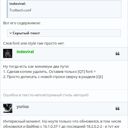
indeviral
:
Trolltech.conf
Вот его содержимое:
Cкрытый текст
Слов font или style там просто нет.
indeviral
Ну тогда есть как минимум два пути:
1. Сделав копию удалить. Оставив только [QT] font =
2. Просто дописать с новой строки сверху в разделе [Qt]
Ошибки в тексте-неповторимый стиль автора©
yurius
Интересный момент. На ноуте только что обновился, в том числе
обновился и Вайбер с 16.1.0.37-1 до последней 18.2.0.2-2 - и тут же