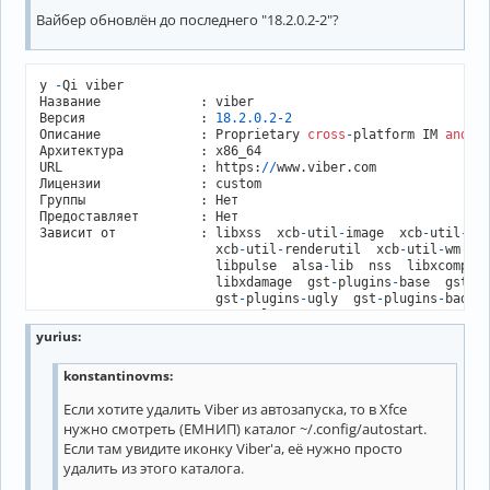
Вайбер обновлён до последнего "18.2.0.2-2"?
y 
-
Qi viber

Название             : viber

Версия               : 
18.2
.0
.2
-2
Описание             : Proprietary 
cross
-
platform IM 
and
 Vo
Архитектура          : x86_64

URL                  : https:
/
/
www.viber.com

Лицензии             : custom

Группы               : Нет

Предоставляет        : Нет

Зависит от           : libxss  xcb
-
util
-
image  xcb
-
util
-
key
                       xcb
-
util
-
renderutil  xcb
-
util
-
wm  li
                       libpulse  alsa
-
lib  nss  libxcomposi
                       libxdamage  gst
-
plugins
-
base  gst
-
p
                       gst
-
plugins
-
ugly  gst
-
plugins
-
bad  
                       openssl
-1.0
Доп. зависимости     : Нет

yurius
:
Требуется            : Нет

Опционально для      : Нет

konstantinovms
:
Конфликтует с        : Нет

Заменяет             : Нет

Если хотите удалить Viber из автозапуска, то в Xfce
Установленный размер : 
482
,
89
 MiB

нужно смотреть (ЕМНИП) каталог ~/.config/autostart.
Сборщик              : 
Unknown
 Packager

Дата сборки          : Пн 
Если там увидите иконку Viber'а, её нужно просто
15
 авг 
2022
10
:
14
:
49
Дата установки       : Пн 
15
 авг 
2022
10
:
21
:
24
удалить из этого каталога.
Причина установки    : Явно установлен
