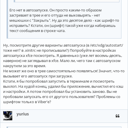
Установочный скрипт  : 
No
Его нет в автозапуске. Он просто каким-то образом
застревает в трее и его оттуда не выковырять - нет
мешюшки с "Закрыть". Ну да это десятое дело - как шрифт-то
исправить? Кстати, он (шрифт) такой уже когда набираешь
текст сообщения в строке чата.
Ну, посмотрите другие варианты автозапуска (в /etc/xdg/autostart/
тоже нет? в .xinitrc не прописывали?) Попробуйте в настройках
автозапуска xfce посмотреть. Я давненько (уже лет восемь-десять,
наверное) не заглядывал в xfce. Мало ли, чего там с автозапуском
накрутили за это время.
Не может же оно в трее самостоятельно появляться! Значит, что-то
вызывает его автозапуск при загрузке.
Кстати, я бы попробовал запустить в терминале и посмотреть
выхлоп. На худой конец, удалил бы приложение, вычистил его кэш
и настройки. А потом попробовал бы установить заново. Вы не
пробовали запускать его от другого пользователя? Проблемы со
шрифтом только в Viber'е?
yurius