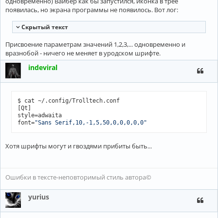
одновременно) Вайбер как бы запустился, иконка в трее
появилась, но экрана программы не появилось. Вот лог:
Cкрытый текст
Присвоение параметрам значений 1,2,3,... одновременно и
вразнобой - ничего не меняет в уродском шрифте.
indeviral
$ cat ~/.config/Trolltech.conf

[Qt]

style=adwaita

font=
"Sans Serif,10,-1,5,50,0,0,0,0,0"
Хотя шрифты могут и гвоздями прибиты быть...
Ошибки в тексте-неповторимый стиль автора©
yurius