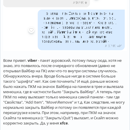
Всем привет.
viber
- пакет ауровский, потому пишу сюда, хотя не
знаю, это появилось после очередного обновления (давно не
открывал Вайбер на ПК) или что-то внутри системы случилось.
Обнаружилось вчера. Вроде больше нигде в системе больше
такого "шрифта" нет. Как сие починить? И ещё, раньше можно
было нажать ПКМ на значок Вайбера на панели в трее и вылезала
менюшка, где в частности было "Закрыть Вайбер". А теперь при
ПКМ по нему вылезает только менюшка самой панели - там где
"Свойства", "Add Item", "Move\Remove" и т.д. Как следствие, не могу
нормально закрыть Вайбер и потому он появляется при каждой
перезагрузке компа. При этом, например, при ПКМ на значок
Скайпа та менюшка (с "Закрыть\Quit") вылазит, и Скайп можно
корректно закрыть. Да, у меня
xfce
.