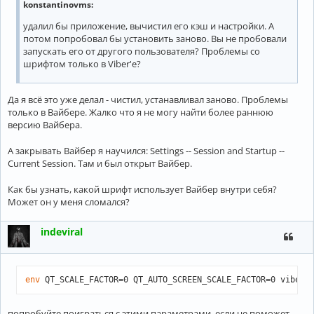
konstantinovms
:
удалил бы приложение, вычистил его кэш и настройки. А
потом попробовал бы установить заново. Вы не пробовали
запускать его от другого пользователя? Проблемы со
шрифтом только в Viber'е?
Да я всё это уже делал - чистил, устанавливал заново. Проблемы
только в Вайбере. Жалко что я не могу найти более раннюю
версию Вайбера.
А закрывать Вайбер я научился: Settings -- Session and Startup --
Current Session. Там и был открыт Вайбер.
Как бы узнать, какой шрифт использует Вайбер внутри себя?
Может он у меня сломался?
indeviral
env
 QT_SCALE_FACTOR=0 QT_AUTO_SCREEN_SCALE_FACTOR=0 viber
попробуйте поиграться с этими параметрами, если не поможет