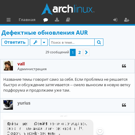
Главная
с
о
аг
о
х
ег
Дефектные обновления AUR
ы
ру
ру
ку
о
и
Поиск
Ответить
л
м
зк
м
д
ст
2
29 сообщений
1
След.
к
и
е
р
vall
и
н
а
Администрация
та
ц
Название темы говорит само за себя. Если проблема не решается
ц
и
быстро и обсуждение затягивается -- смело выносим в новую ветку
подфорума и продолжаем уже там.
и
я
я
yurius