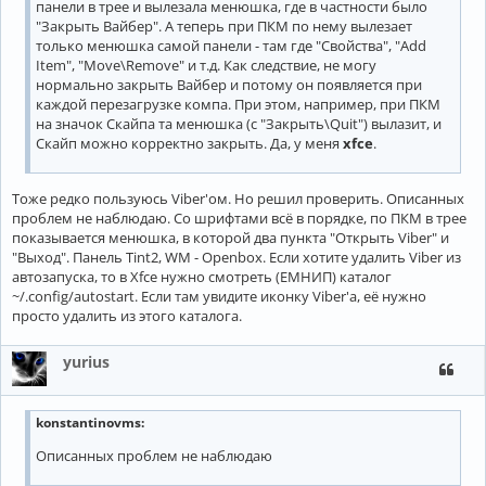
панели в трее и вылезала менюшка, где в частности было
"Закрыть Вайбер". А теперь при ПКМ по нему вылезает
только менюшка самой панели - там где "Свойства", "Add
Item", "Move\Remove" и т.д. Как следствие, не могу
нормально закрыть Вайбер и потому он появляется при
каждой перезагрузке компа. При этом, например, при ПКМ
на значок Скайпа та менюшка (с "Закрыть\Quit") вылазит, и
Скайп можно корректно закрыть. Да, у меня
xfce
.
Тоже редко пользуюсь Viber'ом. Но решил проверить. Описанных
проблем не наблюдаю. Со шрифтами всё в порядке, по ПКМ в трее
показывается менюшка, в которой два пункта "Открыть Viber" и
"Выход". Панель Tint2, WM - Openbox. Если хотите удалить Viber из
автозапуска, то в Xfce нужно смотреть (ЕМНИП) каталог
~/.config/autostart. Если там увидите иконку Viber'а, её нужно
просто удалить из этого каталога.
yurius
konstantinovms
:
Описанных проблем не наблюдаю