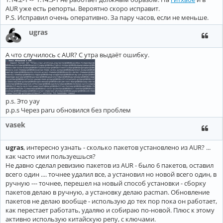
AUR уже есть репорты. Вероятно скоро исправит.
P.S. Исправил очень оперативно. За пару часов, если не меньше.
ugras
А что случилось с AUR? С утра выдаёт ошибку.
p.s. Это yay
p.p.s Через paru обновился без проблем
vasek
ugras
, интересно узнать - сколько пакетов установлено из AUR? ...
как часто ими пользуешься?
Не давно сделал ревизию пакетов из AUR - было 6 пакетов, оставил
всего один .... точнее удалил все, а установил но новой всего один, в
ручную --- точнее, перешел на новый способ установки - сборку
пакетов делаю в ручную, а установку делаю pacman. Обновление
пакетов не делаю вообще - использую до тех пор пока он работает,
как перестает работать, удаляю и собираю по-новой. Плюс к этому
активно использую китайскую репу, с ключами.