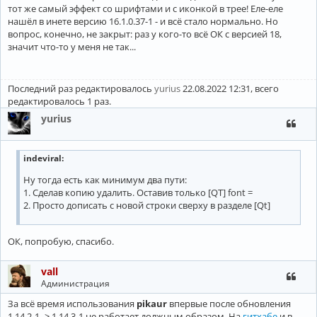
тот же самый эффект со шрифтами и с иконкой в трее! Еле-еле
нашёл в инете версию 16.1.0.37-1 - и всё стало нормально. Но
вопрос, конечно, не закрыт: раз у кого-то всё ОК с версией 18,
значит что-то у меня не так...
Последний раз редактировалось
yurius
22.08.2022 12:31, всего
редактировалось 1 раз.
yurius
indeviral
:
Ну тогда есть как минимум два пути:
1. Сделав копию удалить. Оставив только [QT] font =
2. Просто дописать с новой строки сверху в разделе [Qt]
ОК, попробую, спасибо.
vall
Администрация
За всё время использования
pikaur
впервые после обновления
1.14.2-1 -> 1.14.3-1 не работает должным образом. На
гитхабе
и в