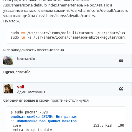
/usr/share/icons/default/index.theme теперь не роляет. Но в
указанном каталоге видим симлинк /usr/share/icons/default/cursors
указывающий на /usr/share/icons/Adwaita/cursors.
Ну что ж,
sudo 
mv
 /usr/share/icons/default/cursors  /usr/share/icons/
sudo 
ln
 -s /usr/share/icons/Chameleon-White-Regular/cursor
и справедливость восстановлена.
leonardo
ugras
, спасибо.
vall
Администрация
Сегодня впервые в своей практике столкнулся
ошибка: ошибка GPGME: Нет данных
:: Обновление баз данных пакетов...
 core                                   152,5 KiB   190 Ki
 extra is up to date
