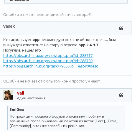
Ошибки в тексте-неповторимый стиль автора©
vasek
Кто использует
ppp
рекомендую пока не обновляться .... был
вынужден откатиться на старую версию
ppp 2.4.9-3
Погуглив, нашел это
https://bbs.archlinux.org/viewtopic.php?id=288717
https://bbs.archlinux.org/viewtopic.php?id=288739
https://bugs.archlinux.org/task/79655?p ... &sort=desc
Ошибки не исчезают с опытом - они просто умнеют
vall
Администрация
SmiGes:
По традиции прошлого форума описываем проблемы
возникшие после обновлений пакетов из веток [Core], [Extra],
[Community], а так же способы их решения.