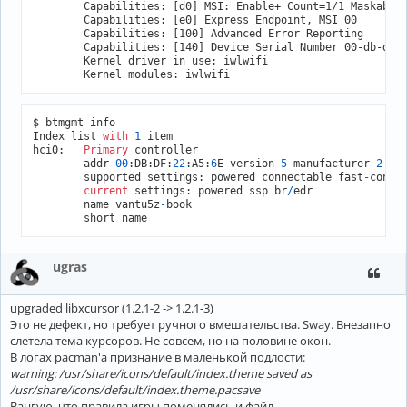
	Capabilities: [d0] MSI: Enable+ Count=1/1 Maskable- 64bit+

	Capabilities: [e0] Express Endpoint, MSI 00

	Capabilities: [100] Advanced Error Reporting

	Capabilities: [140] Device Serial Number 00-db-df-ff-ff-22-a5-6a

	Kernel driver in use: iwlwifi

	Kernel modules: iwlwifi
$ btmgmt info

Index list 
with
1
 item

hci0:	
Primary
 controller

	addr 
00
:DB:DF:
22
:A5:
6
E version 
5
 manufacturer 
2
 cl
	supported settings: powered connectable fast
-
conne
current
 settings: powered ssp br
/
edr 

	name vantu5z
-
book

	short name
ugras
upgraded libxcursor (1.2.1-2 -> 1.2.1-3)
Это не дефект, но требует ручного вмешательства. Sway. Внезапно
слетела тема курсоров. Не совсем, но на половине окон.
В логах pacman'а признание в маленькой подлости:
warning: /usr/share/icons/default/index.theme saved as
/usr/share/icons/default/index.theme.pacsave
Вангую, что правила игры поменялись и файл