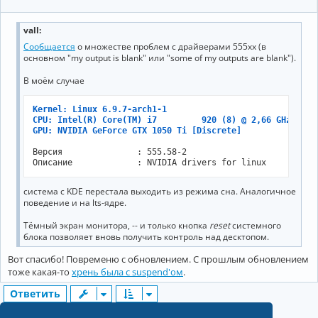
vall
:
Сообщается
о множестве проблем с драйверами 555xx (в
основном "my output is blank" или "some of my outputs are blank").
В моём случае
Kernel: Linux 6.9.7-arch1-1
CPU: Intel(R) Core(TM) i7         920 (8) @ 2,66 GHz
GPU: NVIDIA GeForce GTX 1050 Ti [Discrete]
Версия               : 555.58-2

Описание             : NVIDIA drivers for linux
система с KDE перестала выходить из режима сна. Аналогичное
поведение и на lts-ядре.
Тёмный экран монитора, -- и только кнопка
reset
системного
блока позволяет вновь получить контроль над десктопом.
Вот спасибо! Повременю с обновлением. С прошлым обновлением
тоже какая-то
хрень была с suspend'ом
.
Ответить
1
3
59 сообщений
2