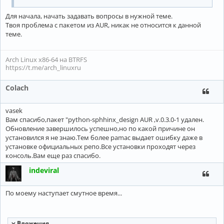
Для начала, начать задавать вопросы в нужной теме.
Твоя проблема с пакетом из AUR, никак не относится к данной
теме.
Arch Linux x86-64 на BTRFS
https://t.me/arch_linuxru
Colach
vasek
Вам спасибо,пакет "python-sphhinx_design AUR ,v.0.3.0-1 удален.
Обновление завершилось успешно,но по какой причине он
установился я не знаю.Тем более pamac выдает ошибку даже в
установке официальных репо.Все установки проходят через
консоль.Вам еще раз спасибо.
indeviral
По моему наступает смутное время...
Вложения