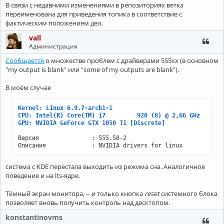
В связи с недавними изменениями в репозиториях ветка
переименована для приведения топика в соответствие с
фактическим положением дел.
vall
Администрация
Сообщается
о множестве проблем с драйверами 555xx (в основном
"my output is blank" или "some of my outputs are blank").
В моём случае
Kernel: Linux 6.9.7-arch1-1
CPU: Intel(R) Core(TM) i7         920 (8) @ 2,66 GHz
GPU: NVIDIA GeForce GTX 1050 Ti [Discrete]
Версия               : 555.58-2

Описание             : NVIDIA drivers for linux
система с KDE перестала выходить из режима сна. Аналогичное
поведение и на lts-ядре.
Тёмный экран монитора, -- и только кнопка
reset
системного блока
позволяет вновь получить контроль над десктопом.
konstantinovms