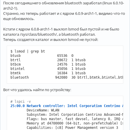
После сегодняшнего обновления bluetooth заработал (linux 6.0.10-
arch2-1).
Странно, но теперь работает и с ядром 6.0.9-arch1-1, видимо что-то
еще обновилось.
Кстати с ядром 6.0.8-arch1-1 выхлоп lsmod был пустой и не было
каталога /sys/class/bluetooth/, а bluetooth работал.
Теперь создается каталог и выхлоп lsmod не пустой:
$ lsmod | grep bt

btusb                  65536  0

btrtl                  28672  1 btusb

btbcm                  24576  1 btusb

btintel                45056  1 btusb

btmtk                  16384  1 btusb

bluetooth             942080  30 btrtl,btmtk,btintel,btbcm
Вот что удалось найти по устройству:
# lspci -v
25:00.0 Network controller: Intel Corporation Centrino Adv
	DeviceName: WLAN

	Subsystem: Intel Corporation Centrino Advanced-N 6230 AGN

	Flags: bus master, fast devsel, latency 0, IRQ 41

	Memory at d4700000 (64-bit, non-prefetchable) [size=8K]

	Capabilities: [c8] Power Management version 3
