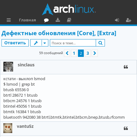
Главная
с
о
аг
о
х
ег
Дефектные обновления [Core], [Extra]
ы
ру
ру
ку
о
и
Поиск
Ответить
л
м
зк
м
д
ст
1
3
59 сообщений
Пред.
2
След.
к
и
е
р
sinclaus
и
н
а
та
ц
кстати - выхлоп lsmod
ц
и
$ lsmod | grep bt
btusb 65536 0
и
я
btrtl 28672 1 btusb
btbcm 24576 1 btusb
я
btintel 45056 1 btusb
btmtk 16384 1 btusb
bluetooth 942080 38 btrtl,btmtk,btintel,btbcm,bnep,btusb,rfcomm
vantu5z