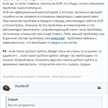
Если да, то если ставишь пакеты из AUR, то и будь готов к решению
проблем самостоятельно.
AUR не оффициальный репозитарий, а потому частенько вылазят
ошибки и как правило в основном связанные с зависимостями.
При наличии проблем в первую очередь рекомендую зайти в AUR
и посмотреть, описана ли эта проблема в коментариях и что
рекомендует выполнить сопровождающий пакет, если проблема
не описана, опиши ее сам и жди ответа. Либо решай проблему сам.
В данном случае проблему уже
описали
- проблема связана с
зависимостью, что вообщем то видно и из логов.
PS
- если пакет python-sphinx_design пока не очень то и нужен, то
удали его ... если пакет python-sphinx_design так необходим, то
можно попробовать понизить версию пакета python-sphinx и
временно заморозить - получится или это, сказать трудно.
Ошибки не исчезают с опытом - они просто умнеют
RusWolf
Colach:
Как это устранить?