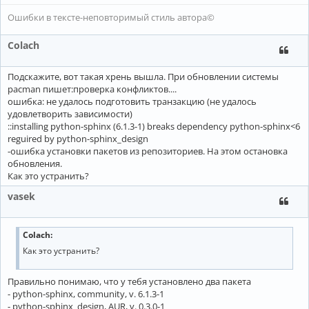
Ошибки в тексте-неповторимый стиль автора©
Colach
Подскажите, вот такая хрень вышла. При обновлении системы
pacman пишет:проверка конфликтов....
ошибка: не удалось подготовить транзакцию (не удалось
удовлетворить зависимости)
::installing python-sphinx (6.1.3-1) breaks dependency python-sphinx<6
reguired by python-sphinx_design
-ошибка установки пакетов из репозиториев. На этом остановка
обновления.
Как это устранить?
vasek
Colach:
Как это устранить?
Правильно понимаю, что у тебя установлено два пакета
- python-sphinx, community, v. 6.1.3-1
- python-sphinx_design, AUR, v. 0.3.0-1