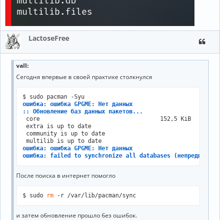
LactoseFree
vall
:
Сегодня впервые в своей практике столкнулся
ошибка: ошибка GPGME: Нет данных
:: Обновление баз данных пакетов...
 core                                   152,5 KiB   190 K
 extra is up to date

 community is up to date

ошибка: ошибка GPGME: Нет данных
ошибка: failed to synchronize all databases (непредвиденн
После поиска в интернет помогло
$ sudo 
rm
 -r /var/lib/pacman/sync
и затем обновление прошло без ошибок.