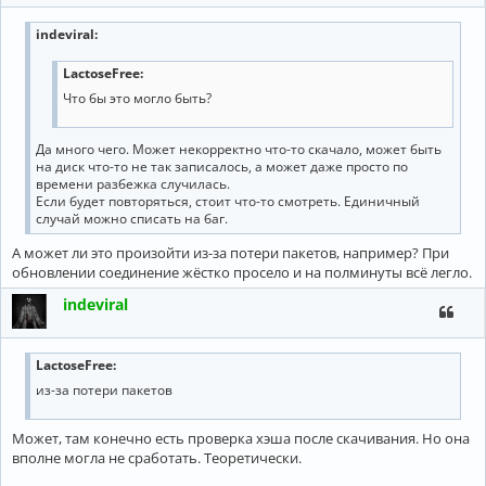
indeviral
:
LactoseFree:
Что бы это могло быть?
Да много чего. Может некорректно что-то скачало, может быть
на диск что-то не так записалось, а может даже просто по
времени разбежка случилась.
Если будет повторяться, стоит что-то смотреть. Единичный
случай можно списать на баг.
А может ли это произойти из-за потери пакетов, например? При
обновлении соединение жёстко просело и на полминуты всё легло.
indeviral
LactoseFree:
из-за потери пакетов
Может, там конечно есть проверка хэша после скачивания. Но она
вполне могла не сработать. Теоретически.