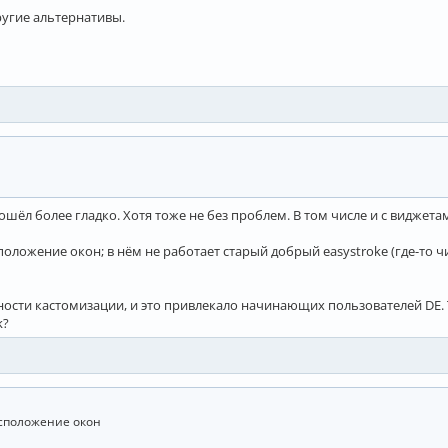
ругие альтернативы.
рошёл более гладко. Хотя тоже не без проблем. В том числе и с виджетам
ложение окон; в нём не работает старый добрый easystroke (где-то чит
сти кастомизации, и это привлекало начинающих пользователей DE. Те
k?
асположение окон