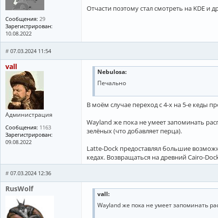
Отчасти поэтому стал смотреть на KDE и д
Сообщения:
29
Зарегистрирован:
10.08.2022
#
07.03.2024 11:54
vall
Nebulosa:
Печально
В моём случае переход с 4-х на 5-е кеды п
Администрация
Wayland же пока не умеет запоминать распо
Сообщения:
1163
зелёных (что добавляет перца).
Зарегистрирован:
09.08.2022
Latte-Dock предоставлял большие возможно
кедах. Возвращаться на древний Cairo-Doc
#
07.03.2024 12:36
RusWolf
vall:
Wayland же пока не умеет запоминать р