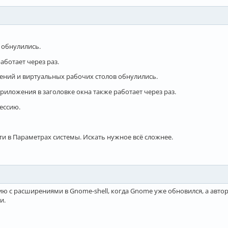
 обнулились.
ботает через раз.
ний и виртуальных рабочих столов обнулились.
риложения в заголовке окна также работает через раз.
сессию.
ти в Параметрах системы. Искать нужное всё сложнее.
ию с расширениями в Gnome-shell, когда Gnome уже обновился, а ав
и.