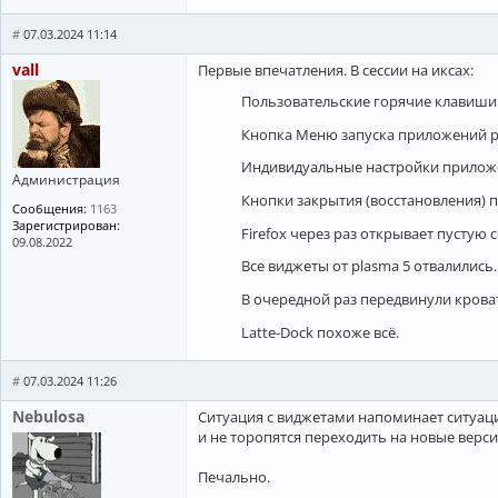
#
07.03.2024 11:14
vall
Первые впечатления. В сессии на иксах:
Пользовательские горячие клавиши
Кнопка Меню запуска приложений ра
Индивидуальные настройки приложе
Администрация
Кнопки закрытия (восстановления) п
Сообщения:
1163
Зарегистрирован:
Firefox через раз открывает пустую 
09.08.2022
Все виджеты от plasma 5 отвалились.
В очередной раз передвинули крова
Latte-Dock похоже всё.
#
07.03.2024 11:26
Nebulosa
Ситуация с виджетами напоминает ситуац
и не торопятся переходить на новые верси
Печально.