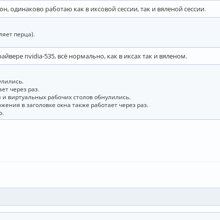
, одинаково работаю как в иксовой сессии, так и вяленой сессии.
ляет перца).
айвере nvidia-535, всё нормально, как в иксах так и вяленом.
улились.
ет через раз.
и виртуальных рабочих столов обнулились.
жения в заголовке окна также работает через раз.
ю.