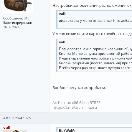
Настройки запоминания расположения окон
vall:
Сообщения:
315
видеокарта у меня от зелёных (что добав
Зарегистрирован:
16.08.2022
У меня везде почти карты от зелёных, на др
vall:
Пользовательские горячие клавиши обн
Кнопка Меню запуска приложений работа
Индивидуальные настройки приложений 
Кнопки закрытия (восстановления) прило
Firefox через раз открывает пустую сесси
Вообще нету таких проблем.
Arch Linux x86-64 на BTRFS
https://t.me/arch_linuxru
#
07.03.2024 13:05
vall
RusWolf: