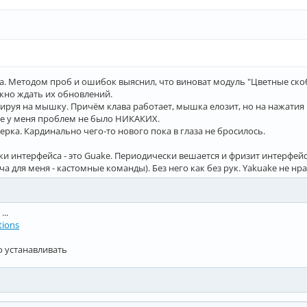
ка. Методом проб и ошибок выяснил, что виноват модуль "Цветные ско
жно ждать их обновлений.
гируя на мышку. Причём клава работает, мышка елозит, но на нажатия
ме у меня проблем не было НИКАКИХ.
рка. Кардинально чего-то нового пока в глаза не бросилось.
и интерфейса - это Guake. Периодически вешается и фризит интерфейс
а для меня - кастомные команды). Без него как без рук. Yakuake не нра
..
ations
о устанавливать