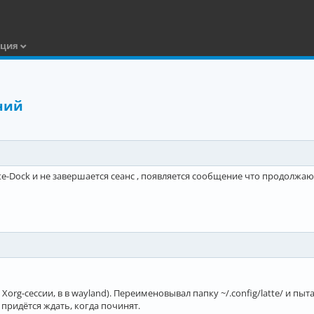
ация
ний
-Dock и не завершается сеанс , появляется сообщение что продолжают р
 Xorg-сессии, в в wayland). Переименовывал папку ~/.config/latte/ и пыт
придётся ждать, когда починят.