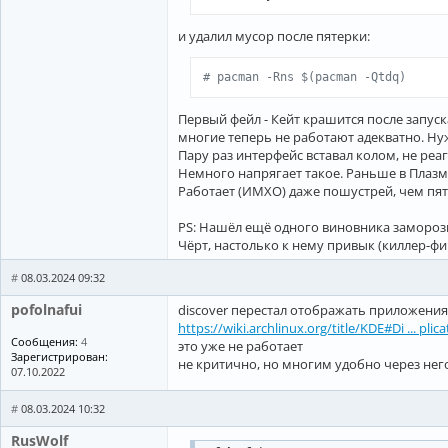
и удалил мусор после пятерки:
# pacman -Rns $(pacman -Qtdq)
Первый фейл - Кейт крашится после запус
многие теперь не работают адекватно. Ну
Пару раз интерфейс вставал колом, не реа
Немного напрягает такое. Раньше в Плаз
Работает (ИМХО) даже пошустрей, чем пяте
PS: Нашёл ещё одного виновника заморозк
Чёрт, настолько к нему привык (киллер-фич
#
08.03.2024 09:32
pofolnafui
discover перестал отображать приложения .
https://wiki.archlinux.org/title/KDE#Di ... plic
Сообщения:
4
это уже не работает
Зарегистрирован:
не критично, но многим удобно через нег
07.10.2022
#
08.03.2024 10:32
RusWolf