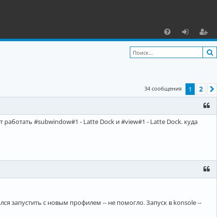
С
F
х
ег
A
о
и
Q
д
ст
2
34 сообщения
1
р
а
ц
аботать #subwindow#1 - Latte Dock и #view#1 - Latte Dock. куда
и
я
ался запустить с новым профилем -- не помогло. Запуск в konsole --