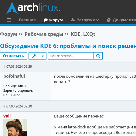
Главная
Форум
Загрузки
Документ
с
Форум
Рабочие среды
KDE, LXQt
ы
Обсуждение KDE 6: проблемы и поиск реше
л
Поиск
Ответить
к
и
#
07.03.2024 06:39
pofolnafui
после обновления на шестёрку пропал Latte
копать ?
Сообщения:
4
Зарегистрирован:
07.10.2022
#
07.03.2024 09:30
vall
Ваше сообщение перенёс.
У меня latte-dock вообще не работает (ни в
тишина. Ничего не происходит. Возможно 