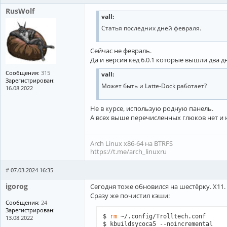
RusWolf
vall:
Статья последних дней февраля.
Сейчас не февраль.
Да и версия кед 6.0.1 которые вышли два дн
Сообщения:
315
vall:
Зарегистрирован:
Может быть и Latte-Dock работает?
16.08.2022
Не в курсе, использую родную панель.
А всех выше перечисленных глюков нет и н
Arch Linux x86-64 на BTRFS
https://t.me/arch_linuxru
#
07.03.2024 16:35
igorog
Сегодня тоже обновился на шестёрку. Х11.
Сразу же почистил кэши:
Сообщения:
24
Зарегистрирован:
$ 
rm
 ~/.config/Trolltech.conf

13.08.2022
$ kbuildsycoca5 --noincremental