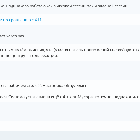
н, одинаково работаю как в иксовой сессии, так и вяленой сессии.
и по сравнению с X11
ет через раз.
пытным путём выяснил, что (у меня панель приложений вверху) для о
ть по центру -- ноль реакции.
й
о на рабочем столе 2. Настройка обнулилась.
я. Система установлена ещё с 4-х кед. Мусора, конечно, поднакопило