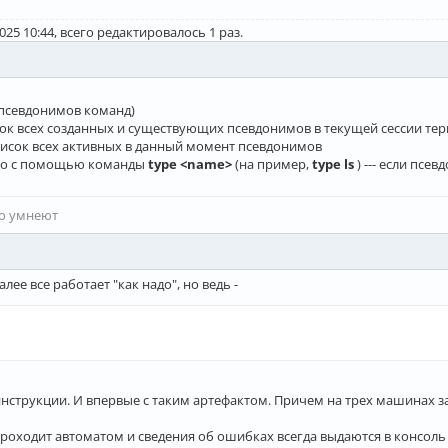
3]0;%s@%s:%s\007" "${USER}" "${HOSTNAME%%.*}" "${PWD/#$HOME/\~}"
025 10:44, всего редактировалось 1 раз.
3_%s@%s:%s\033\\" "${USER}" "${HOSTNAME%%.*}" "${PWD/#$HOME/\~}"
 псевдонимов команд)
/bash_completion ]]; 
then
сок всех созданных и существующих псевдонимов в текущей сессии те
список всех активных в данный момент псевдонимов
жно с помощью команды
type <name>
(на пример,
type ls
) --- если псе
то умнеют
R}
"
"
${HOSTNAME%%.*}
"
"
${PWD/#$HOME/\~}
"
лее все работает "как надо", но ведь -
инструкции. И впервые с таким артефактом. Причем на трех машинах з
проходит автоматом и сведения об ошибках всегда выдаются в консоль