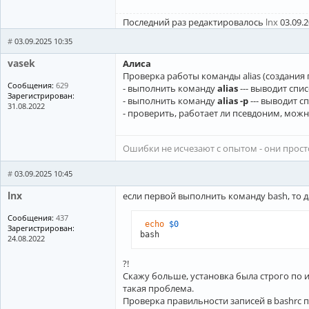
      PROMPT_COMMAND+=(
'printf "\03
      ;;

Последний раз редактировалось
lnx
03.09.2
    screen*)

      PROMPT_COMMAND+=(
'printf "\03
#
03.09.2025 10:35
      ;;

esac
vasek
Алиса
fi
Проверка работы команды alias (создания
if
 [[ -r /usr/share/bash-completion
Сообщения:
629
- выполнить команду
alias
--- выводит спи
Зарегистрирован:
- выполнить команду
alias -p
--- выводит 
fi
31.08.2022
- проверить, работает ли псевдоним, мо
alias
ls
=
'ls -la --color=auto'
alias
 ll=
'ls -latr --color=auto'
export
export
 VISUAL=
$EDITOR
Ошибки не исчезают с опытом - они прос
printf
"\033]0;%s@%s:%s\007"
"
${USE
#
03.09.2025 10:45
[root@DT ~]
# 
lnx
если первой выполнить команду bash, то да
Сообщения:
437
echo
$0
Зарегистрирован:
24.08.2022
?!
Скажу больше, установка была строго по 
такая проблема.
Проверка правильности записей в bashrc 