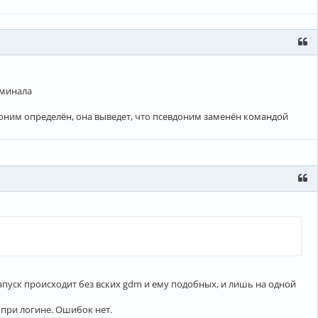
'
)

'
)

рминала
вдоним определён, она выведет, что псевдоним заменён командой
апуск происходит без вских gdm и ему подобных, и лишь на одной
 при логине. Ошибок нет.