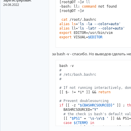
Зарегистрирован:
[root@DT ~]
# ll
24.08.2022
-bash: ll: 
command
 not found

[root@DT ~]
# 
cat
alias
ls
=
'ls -la --color=auto'
alias
 ll=
'ls -latr --color=auto'
export
export
 VISUAL=
$EDITOR
за bash -v - спасибо. Но выводов сделать не
#
# /etc/bash.bashrc
#
# If not running interactively, don
[[ $- != *i* ]] && 
return
# Prevent doublesourcing
if
 [[ -z 
"
${BASHRCSOURCED}
"
 ]] ; 
th
  BASHRCSOURCED=
"Y"
# the check is bash's default val
  [[ 
"
$PS1
"
 = 
'\s-\v\$ '
 ]] && PS1=
case
${TERM}
in
    Eterm*|alacritty*|aterm*|foot*|