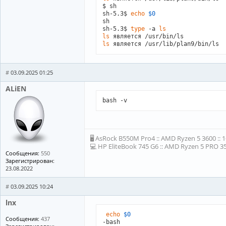
$ sh

sh-5.3$ 
echo
$0
sh

sh-5.3$ 
type
 -a 
ls
ls
ls
 является /usr/lib/plan9/bin/ls
#
03.09.2025 01:25
ALiEN
bash -v
🖥 AsRock B550M Pro4 :: AMD Ryzen 5 3600 :: 
💻 HP EliteBook 745 G6 :: AMD Ryzen 5 PRO 35
Сообщения:
550
Зарегистрирован:
23.08.2022
#
03.09.2025 10:24
lnx
echo
$0
Сообщения:
437
-bash
