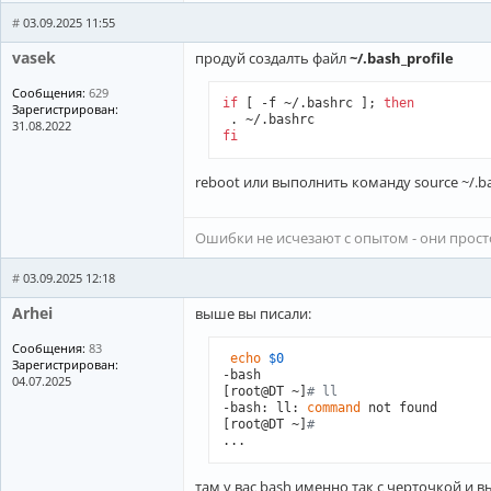
#
03.09.2025 11:55
vasek
продуй создалть файл
~/.bash_profile
Сообщения:
629
if
 [ -f ~/.bashrc ]; 
then
Зарегистрирован:
31.08.2022
fi
reboot или выполнить команду source ~/.b
Ошибки не исчезают с опытом - они прос
#
03.09.2025 12:18
Arhei
выше вы писали:
Сообщения:
83
echo
$0
Зарегистрирован:
-bash

04.07.2025
[root@DT ~]
# ll
-bash: ll: 
command
 not found

[root@DT ~]
# 
...
там у вас bash именно так с черточкой и вы