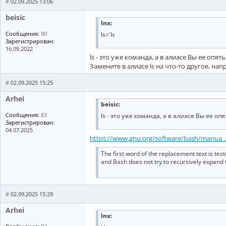
#
02.09.2025 13:06
beisic
lnx:
Сообщения:
90
ls='ls
Зарегистрирован:
16.09.2022
ls - это уже команда, а в алиасе Вы ее опя
Замените в алиасе ls на что-то другое, напр
#
02.09.2025 15:25
Arhei
beisic:
Сообщения:
83
ls - это уже команда, а в алиасе Вы ее о
Зарегистрирован:
04.07.2025
https://www.gnu.org/software/bash/manua ..
The first word of the replacement text is test
and Bash does not try to recursively expand 
#
02.09.2025 15:29
Arhei
lnx: