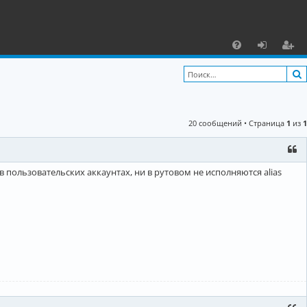
С
F
х
ег
A
о
и
Q
д
ст
20 сообщений • Страница
1
из
1
р
а
ц
в пользовательских аккаунтах, ни в рутовом не исполняются alias
и
я