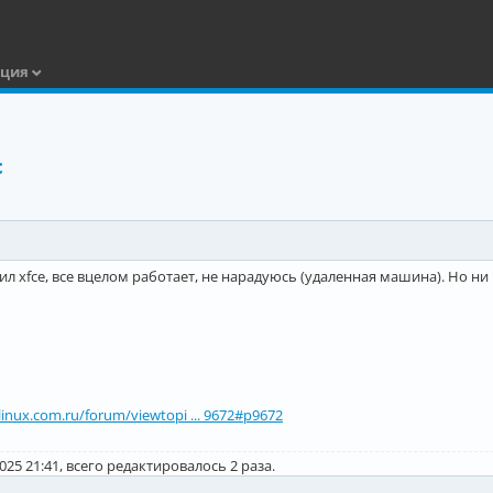
ация
c
ил xfce, все вцелом работает, не нарадуюсь (удаленная машина). Но ни 
hlinux.com.ru/forum/viewtopi ... 9672#p9672
025 21:41, всего редактировалось 2 раза.