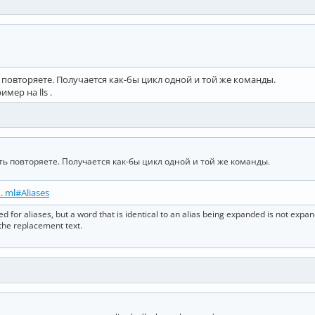
ть повторяете. Получается как-бы цикл одной и той же команды.
имер на lls .
пять повторяете. Получается как-бы цикл одной и той же команды.
. ml#Aliases
ed for aliases, but a word that is identical to an alias being expanded is not expan
the replacement text.