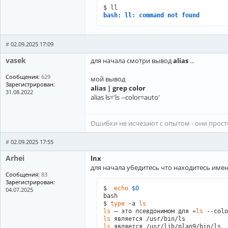
bash: ll: command not found
#
02.09.2025 17:09
vasek
для начала смотри вывод
alias
...
Сообщения:
629
мой вывод
Зарегистрирован:
alias | grep color
31.08.2022
alias ls='ls --color=auto'
Ошибки не исчезают с опытом - они прос
#
02.09.2025 17:55
Arhei
lnx
для начала убедитесь что находитесь име
Сообщения:
83
Зарегистрирован:
$  
echo
$0
04.07.2025
bash

$ 
type
 -a 
ls
ls
 — это псевдонимом для «
ls
ls
ls
 является /usr/lib/plan9/bin/ls
