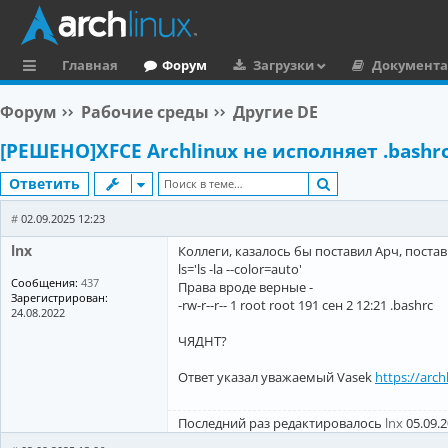
Главная
Форум
Загрузки
Документ
с
Форум
Рабочие среды
Другие DE
ы
[РЕШЕНО]XFCE Archlinux не исполняет .bashr
л
Поиск
Ответить
к
и
#
02.09.2025 12:23
lnx
Коллеги, казалось бы поставил Арч, постав
ls='ls -la --color=auto'
Сообщения:
437
Права вроде верные -
Зарегистрирован:
-rw-r--r-- 1 root root 191 сен 2 12:21 .bashrc
24.08.2022
ЧЯДНТ?
Ответ указал уважаемый Vasek
https://arc
Последний раз редактировалось
lnx
05.09.2