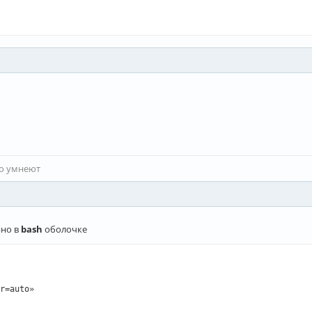
то умнеют
нно в
bash
оболочке