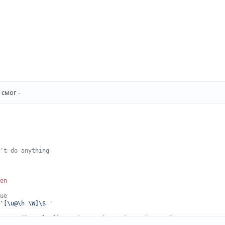
 смог -
't do anything
en
ue
'[\u@\h \W]\$ '
gnome*|konsole*|kterm*|putty*|rxvt*|tmux*|xterm*)
