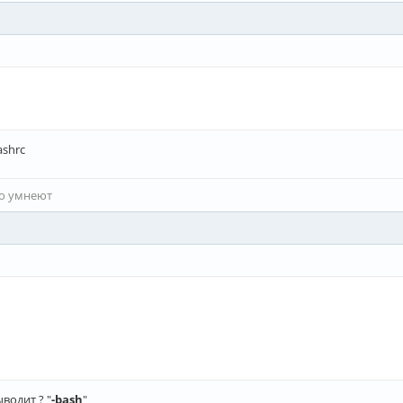
ashrc
то умнеют
водит ? "
-bash
"