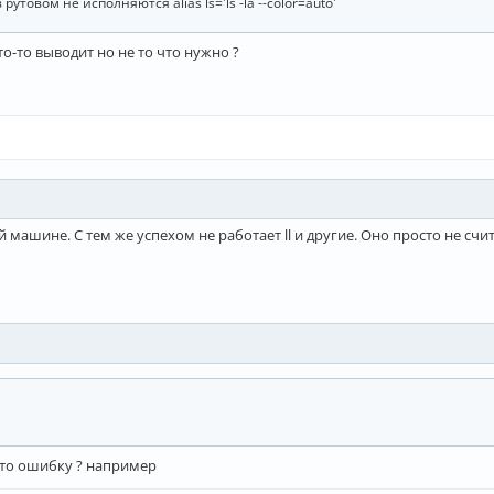
утовом не исполняются alias ls='ls -la --color=auto'
о-то выводит но не то что нужно ?
машине. С тем же успехом не работает ll и другие. Оно просто не счи
ю-то ошибку ? например