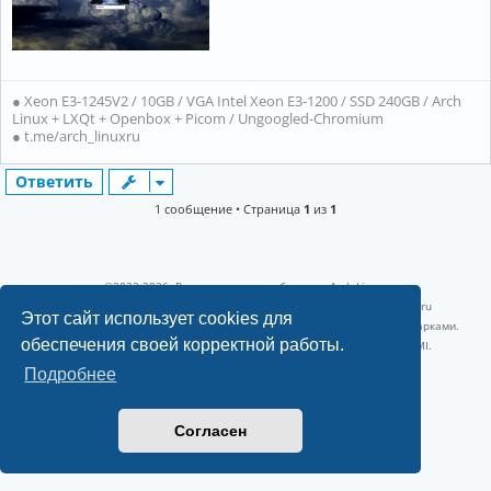
● Xeon E3-1245V2 / 10GB / VGA Intel Xeon E3-1200 / SSD 240GB / Arch
Linux + LXQt + Openbox + Picom / Ungoogled-Chromium
● t.me/arch_linuxru
Ответить
1 сообщение • Страница
1
из
1
©2022-2026, Русскоязычное сообщество Arch Linux.
Linux 6.18.40-1-lts x86_64 GNU/Linux 2026-07-26 08:48:12 |
vps reg.ru
Этот сайт использует cookies для
Название и логотип Arch Linux ™ являются признанными торговыми марками.
обеспечения своей корректной работы.
Linux ® — зарегистрированная торговая марка Linus Torvalds и LMI.
Конфиденциальность
|
Правила
Подробнее
Согласен