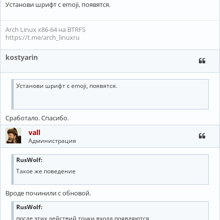
Установи шрифт с emoji, появятся.
Arch Linux x86-64 на BTRFS
https://t.me/arch_linuxru
kostyarin
Установи шрифт с emoji, появятся.
Сработало. Спасибо.
vall
Администрация
RusWolf:
Такое же поведение
Вроде починили с обновой.
RusWolf:
после этих действий точки входа появляются