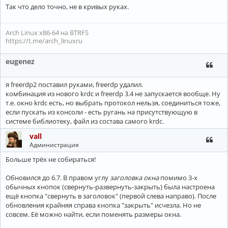
Так что дело точно, не в кривых руках.
Arch Linux x86-64 на BTRFS
https://t.me/arch_linuxru
eugenez
я freerdp2 поставил руками, freerdp удалил.
комбинация из нового krdc и freerdp 3.4 не запускается вообще. Ну
т.е. окно krdc есть, но выбрать протокол нельзя, соединиться тоже,
если пускать из консоли - есть ругань на присутствующую в
системе библиотеку, файл из состава самого krdc.
vall
Администрация
Больше трёх не собираться!
Обновился до 6.7. В правом углу
заголовка окна
помимо 3-х
обычных кнопок (свернуть-развернуть-закрыть) была настроена
ещё кнопка "свернуть в заголовок" (первой слева направо). После
обновления крайняя справа кнопка "закрыть" исчезла. Но не
совсем. Её можно найти, если поменять размеры окна.