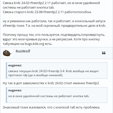
Связка krdc 24.02+freerdp2 2.11 работает, но в окне удалённой
системы не работает кнопка tab.
Связка старого krdc 23.08+freerdp2 2.11 работоспособна.
ну и реммина как работала, так и работает, и консольный запуск
xfreerdp тоже. Т.е. на мой скромный, предварительно дело в krdc.
Поэтому прошу тех, кто пользуется, подтвердить/опровергнуть,
вдруг это мои кривые ручки, а не регрессия. Хотя про кнопку
табуляции на bugs.kde.org есть.
RusWolf
eugenez:
связка текущих krdc 24.02+freerdp 3.4. Krdc вообще не видит
протокол rdp (да и вообще никакой).
Ну так в доп зависимостях к krdc 24.02 стоит именно freerdp2
eugenez:
но в окне удалённой системы не работает кнопка tab.
Знакомый тоже жаловался, что с кнопкой таб есть проблема.