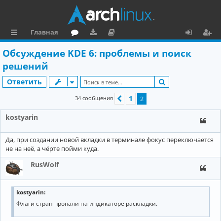
Главная
с
о
аг
о
х
ег
Обсуждение KDE 6: проблемы и поиск
ы
ру
ру
ку
о
и
решений
л
м
зк
м
д
ст
Поиск
Ответить
к
и
е
р
1
34 сообщения
Пред.
2
и
н
а
kostyarin
та
ц
ц
и
Да, при создании новой вкладки в терминале фокус переключается
не на неё, а чёрте пойми куда.
и
я
RusWolf
я
kostyarin:
Флаги стран пропали на индикаторе раскладки.