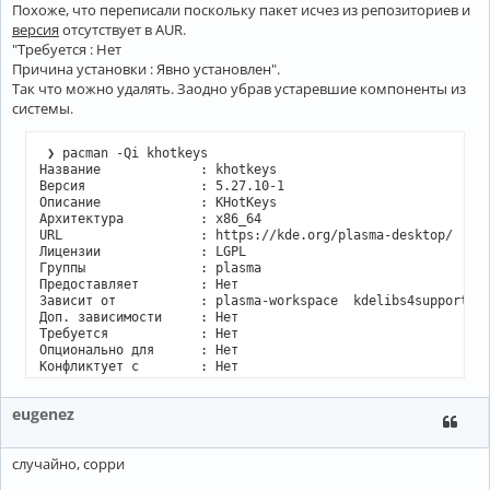
Похоже, что переписали поскольку пакет исчез из репозиториев и
версия
отсутствует в AUR.
"Требуется : Нет
Причина установки : Явно установлен".
Так что можно удалять. Заодно убрав устаревшие компоненты из
системы.
 ❯ pacman -Qi khotkeys

Название             : khotkeys

Версия               : 5.27.10-1

Описание             : KHotKeys

Архитектура          : x86_64

URL                  : https://kde.org/plasma-desktop/

Лицензии             : LGPL

Группы               : plasma

Предоставляет        : Нет

Зависит от           : plasma-workspace  kdelibs4support

Доп. зависимости     : Нет

Требуется            : Нет

Опционально для      : Нет

Конфликтует с        : Нет

Заменяет             : Нет

Установленный размер : 4,02 MiB

eugenez
Сборщик              : Antonio Rojas <arojas@archlinux.org>
Дата сборки          : Ср 06 дек 2023 04:07:18

Дата установки       : Ср 06 дек 2023 13:14:38

случайно, сорри
Причина установки    : Явно установлен

Установочный скрипт  : No
