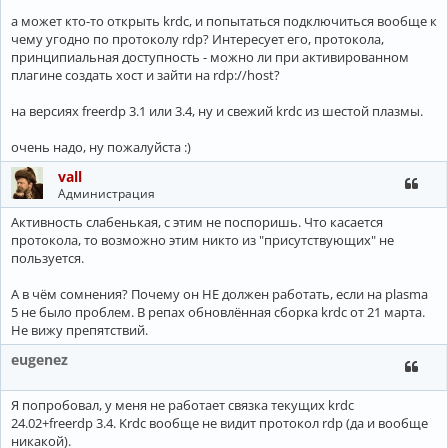
а может кто-то открыть krdc, и попытаться подключиться вообще к
чему угодно по протоколу rdp? Интересует его, протокола,
принципиальная доступность - можно ли при активированном
плагине создать хост и зайти на rdp://host?
на версиях freerdp 3.1 или 3.4, ну и свежий krdc из шестой плазмы.
очень надо, ну пожалуйста :)
vall
Администрация
Активность слабенькая, с этим не поспоришь. Что касается
протокола, то возможно этим никто из "присутствующих" не
пользуется.
А в чём сомнения? Почему он НЕ должен работать, если на plasma
5 не было проблем. В репах обновлённая сборка krdc от 21 марта.
Не вижу препятствий.
eugenez
Я попробовал, у меня не работает связка текущих krdc
24.02+freerdp 3.4. Krdc вообще не видит протокол rdp (да и вообще
никакой).