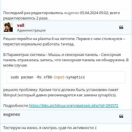
Проверен             : Подпись

 ❯ sudo pacman -Rsn khotkeys

Последний раз редактировалось
eugenez
05.04.2024 05:02, всего
проверка зависимостей...

редактировалось 2 раза.
Пакеты (5) kdelibs4support-5.115.0-1  kemoticons-5.115.0-1 
vall
           kunitconversion5-5.115.0-1  khotkeys-5.27.10-1

Администрация
Будет освобождено:  36,50 MiB

Решил перейти на plasma 6 на лэптопе. Первое с чем столкнулся --
перестал нормально работать тачпад.
:: Удалить эти пакеты? [Y/n]
В Параметрах системы - Мышь и сенсорная панель - Сенсорная
панель отражалась запись, что сенсорная панель не обнаружена. В
моём случае
sudo pacman -Rs xf86-
input
-synaptics
решило проблему. Кроме того должен быть установлен пакет
libinput (который давно рекомендуется как замена synaptics).
Подробности
https://bbs.archlinux.org/viewtopic.php?id=293572
eugenez
Тестирум на износ, я смотрю, судя по активности :(