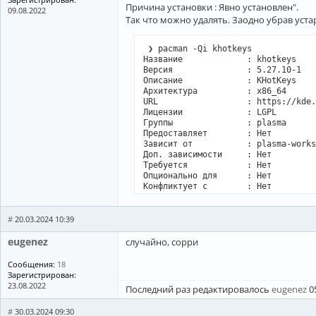
Причина установки : Явно установлен".
09.08.2022
Так что можно удалять. Заодно убрав уст
 ❯ pacman -Qi khotkeys

Название             : khotkeys

Версия               : 5.27.10-1

Описание             : KHotKeys

Архитектура          : x86_64

URL                  : https://kde.
Лицензии             : LGPL

Группы               : plasma

Предоставляет        : Нет

Зависит от           : plasma-works
Доп. зависимости     : Нет

Требуется            : Нет

Опционально для      : Нет

Конфликтует с        : Нет

Заменяет             : Нет

Установленный размер : 4,02 MiB

Сборщик              : Antonio Roja
#
20.03.2024 10:39
Дата сборки          : Ср 06 дек 20
Дата установки       : Ср 06 дек 20
eugenez
случайно, сорри
Причина установки    : Явно установ
Установочный скрипт  : No

Сообщения:
18
Проверен             : Подпись

Зарегистрирован:
23.08.2022
Последний раз редактировалось
eugenez
05
 ❯ sudo pacman -Rsn khotkeys

проверка зависимостей...

#
30.03.2024 09:30