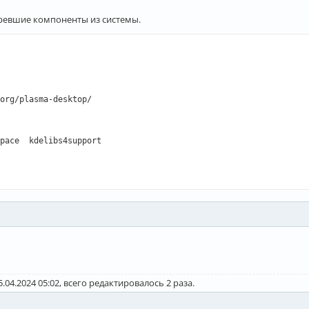
аревшие компоненты из системы.
org/plasma-desktop/

pace  kdelibs4support

s <arojas@archlinux.org>

23 04:07:18

23 13:14:38

лен

.04.2024 05:02, всего редактировалось 2 раза.