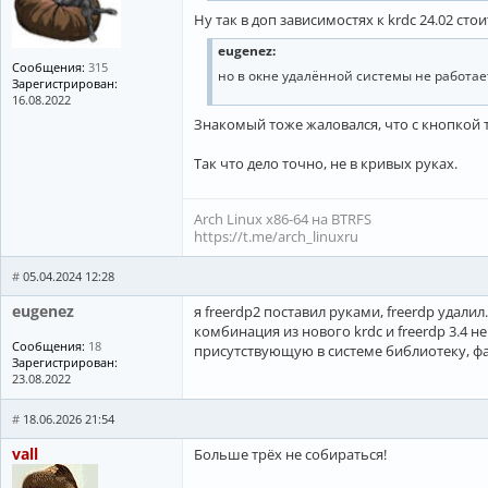
Ну так в доп зависимостях к krdc 24.02 сто
eugenez:
Сообщения:
315
но в окне удалённой системы не работает
Зарегистрирован:
16.08.2022
Знакомый тоже жаловался, что с кнопкой 
Так что дело точно, не в кривых руках.
Arch Linux x86-64 на BTRFS
https://t.me/arch_linuxru
#
05.04.2024 12:28
eugenez
я freerdp2 поставил руками, freerdp удалил.
комбинация из нового krdc и freerdp 3.4 не
Сообщения:
18
присутствующую в системе библиотеку, фай
Зарегистрирован:
23.08.2022
#
18.06.2026 21:54
vall
Больше трёх не собираться!