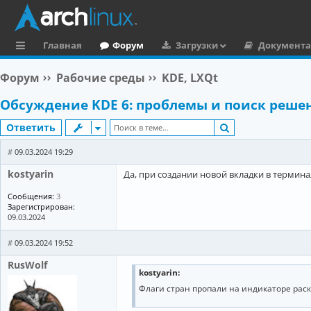
Главная
Форум
Загрузки
Документ
с
Форум
Рабочие среды
KDE, LXQt
ы
Обсуждение KDE 6: проблемы и поиск реше
л
Поиск
Ответить
к
и
#
09.03.2024 19:29
kostyarin
Да, при создании новой вкладки в термина
Сообщения:
3
Зарегистрирован:
09.03.2024
#
09.03.2024 19:52
RusWolf
kostyarin:
Флаги стран пропали на индикаторе раск