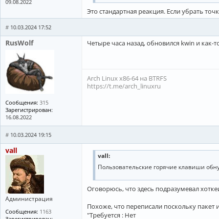
09.08.2022
Это стандартная реакция. Если убрать точ
#
10.03.2024 17:52
RusWolf
Четыре часа назад, обновился kwin и как-т
Arch Linux x86-64 на BTRFS
https://t.me/arch_linuxru
Сообщения:
315
Зарегистрирован:
16.08.2022
#
10.03.2024 19:15
vall
vall:
Пользовательские горячие клавиши обн
Оговорюсь, что здесь подразумевал хоткеи
Администрация
Похоже, что переписали поскольку пакет 
Сообщения:
1163
"Требуется : Нет
Зарегистрирован: