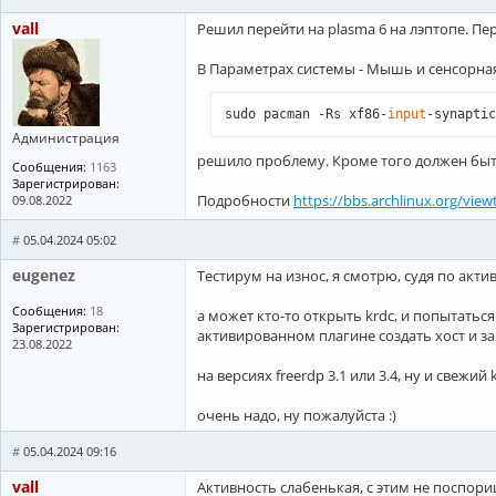
Пакеты (5) kdelibs4support-5.115.0-
vall
Решил перейти на plasma 6 на лэптопе. Пер
           kunitconversion5-5.115.0
Будет освобождено:  36,50 MiB

В Параметрах системы - Мышь и сенсорная
:: Удалить эти пакеты? [Y/n]
sudo pacman -Rs xf86-
input
-synaptic
Администрация
решило проблему. Кроме того должен быть 
Сообщения:
1163
Зарегистрирован:
Подробности
https://bbs.archlinux.org/vie
09.08.2022
#
05.04.2024 05:02
eugenez
Тестирум на износ, я смотрю, судя по актив
Сообщения:
18
а может кто-то открыть krdc, и попытатьс
Зарегистрирован:
активированном плагине создать хост и зай
23.08.2022
на версиях freerdp 3.1 или 3.4, ну и свежий
очень надо, ну пожалуйста :)
#
05.04.2024 09:16
vall
Активность слабенькая, с этим не поспори