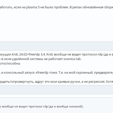
ботать, если на plasma 5 не было проблем. В репах обновлённая сборка
екущих krdc 24.02+freerdp 3.4. Krdc вообще не видит протокол rdp (да и
но в окне удалённой системы не работает кнопка tab.
ботоспособна.
, и консольный запуск xfreerdp тоже. Т.е. на мой скромный, предварител
рдить/опровергнуть, вдруг это мои кривые ручки, а не регрессия. Хотя
rdc вообще не видит протокол rdp (да и вообще никакой).