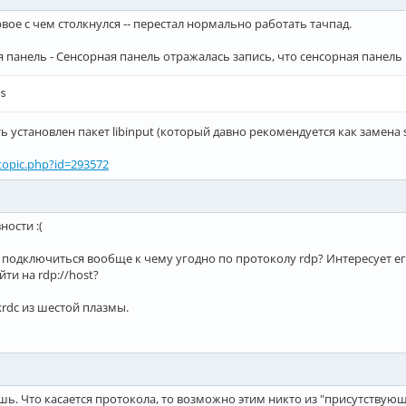
1  kemoticons-5.115.0-1  kitemmodels5-5.115.0-1

вое с чем столкнулся -- перестал нормально работать тачпад.
-1  khotkeys-5.27.10-1

 панель - Сенсорная панель отражалась запись, что сенсорная панель
s
установлен пакет libinput (который давно рекомендуется как замена s
wtopic.php?id=293572
ности :(
я подключиться вообще к чему угодно по протоколу rdp? Интересует е
ти на rdp://host?
 krdc из шестой плазмы.
шь. Что касается протокола, то возможно этим никто из "присутствующ