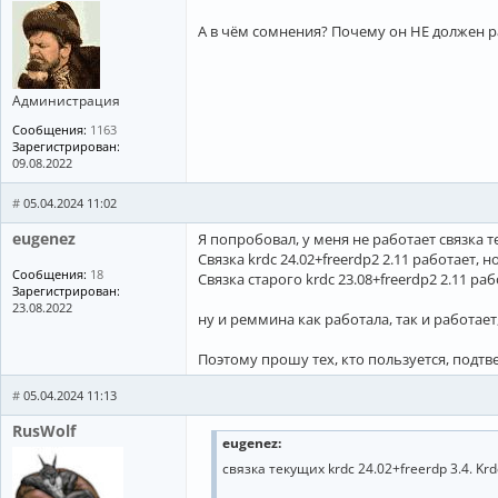
А в чём сомнения? Почему он НЕ должен ра
Администрация
Сообщения:
1163
Зарегистрирован:
09.08.2022
#
05.04.2024 11:02
eugenez
Я попробовал, у меня не работает связка т
Связка krdc 24.02+freerdp2 2.11 работает, 
Сообщения:
18
Связка старого krdc 23.08+freerdp2 2.11 ра
Зарегистрирован:
23.08.2022
ну и реммина как работала, так и работает
Поэтому прошу тех, кто пользуется, подтве
#
05.04.2024 11:13
RusWolf
eugenez:
связка текущих krdc 24.02+freerdp 3.4. K