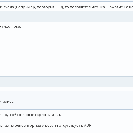
ки входа (например, повторить F9), то появляется иконка. Нажатие на
о тихо пока.
улились.
 под собственные скрипты и т.п.
исчез из репозиториев и
версия
отсутствует в AUR.