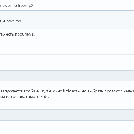
ит именно freerdp2
 кнопка tab.
таб есть проблема.
 запускается вообще. Ну т.е. окно krdc есть, но выбрать протокол нельз
л из состава самого krdc.