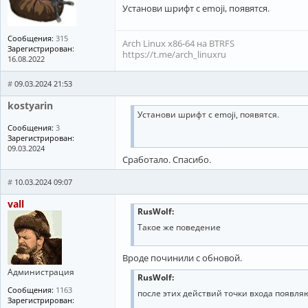
Установи шрифт с emoji, появятся.
Сообщения:
315
Arch Linux x86-64 на BTRFS
Зарегистрирован:
https://t.me/arch_linuxru
16.08.2022
#
09.03.2024 21:53
kostyarin
Установи шрифт с emoji, появятся.
Сообщения:
3
Зарегистрирован:
09.03.2024
Сработало. Спасибо.
#
10.03.2024 09:07
vall
RusWolf:
Такое же поведение
Вроде починили с обновой.
Администрация
RusWolf:
Сообщения:
1163
после этих действий точки входа появля
Зарегистрирован: