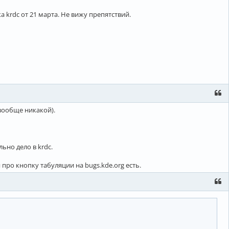
 krdc от 21 марта. Не вижу препятствий.
 вообще никакой).
ьно дело в krdc.
 про кнопку табуляции на bugs.kde.org есть.