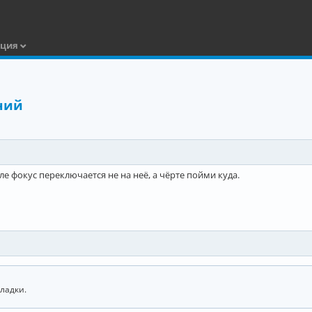
ация
ний
ле фокус переключается не на неё, а чёрте пойми куда.
ладки.