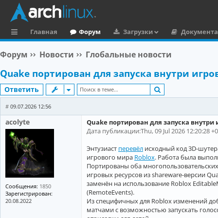
Главная
Форум
Загрузки
Документ
с
Форум
Новости
Глобальные новости
ы
Quake портирован для запуска внутри игро
л
Поиск
Ответить
к
и
#
09.07.2026 12:56
acolyte
Quake портирован для запуска внутри 
Дата публикации:Thu, 09 Jul 2026 12:20:28 +
Энтузиаст
перевёл
исходный код 3D-шутера
игрового мира
Roblox
. Работа была выпол
Портированы оба многопользовательских 
игровых ресурсов из shareware-версии Qu
заменён на использование Roblox Editable
Сообщения:
1850
(RemoteEvents).
Зарегистрирован:
Из специфичных для Roblox изменений доб
20.08.2022
матчами c возможностью запускать голос