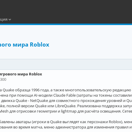
ация
вого мира Roblox
игрового мира Roblox
0300
 Quake образца 1996 года, а также многопользовательскую редакцию
нена при помощи AI-модели Claude Fable (затраты на токены составили
движка Quake - NetQuake для совместного прохождения уровней и Qu
ake, полной версии Quake или LibreQuake. Реализована поддержка за
Mesh для отрисовки геометрии и lightmap для расчёта освещения. Сете
авлены аватары (игроки в Quake выглядят как персонажи Roblox), мен
ования во время матча, меню администратора для изменения правил и