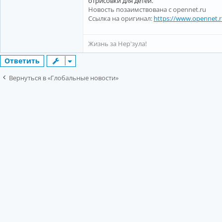
отрисовки для детей.
Новость позаимствована с opennet.ru
Ссылка на оригинал:
https://www.opennet.
Жизнь за Нер'зула!
Ответить
Вернуться в «Глобальные новости»