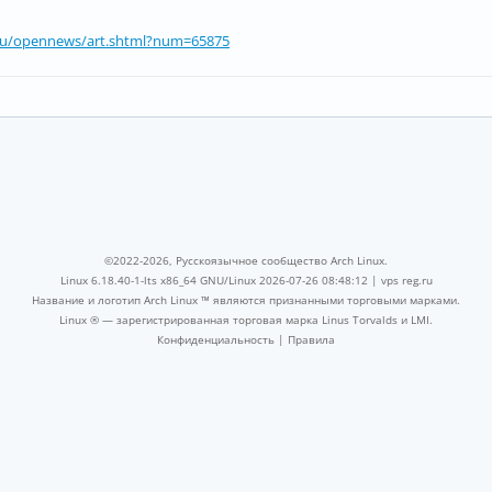
ru/opennews/art.shtml?num=65875
©2022-2026, Русскоязычное сообщество Arch Linux.
Linux 6.18.40-1-lts x86_64 GNU/Linux 2026-07-26 08:48:12 |
vps reg.ru
Название и логотип Arch Linux ™ являются признанными торговыми марками.
Linux ® — зарегистрированная торговая марка Linus Torvalds и LMI.
Конфиденциальность
|
Правила