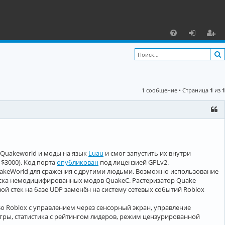
С
F
х
ег
A
о
и
Q
д
ст
1 сообщение • Страница
1
из
1
р
а
ц
и
 Quakeworld и моды на язык
Luau
и смог запустить их внутри
я
 $3000). Код порта
опубликован
под лицензией GPLv2.
akeWorld для сражения с другими людьми. Возможно использование
пуска немодицифированных модов QuakeC. Растеризатор Quake
вой стек на базе UDP заменён на систему сетевых событий Roblox
ю Roblox c управлением через сенсорный экран, управление
гры, статистика с рейтингом лидеров, режим цензурированной