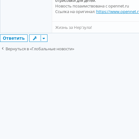
отрисовки для детей.
Новость позаимствована с opennet.ru
Ссылка на оригинал:
https://www.opennet.
Жизнь за Нер'зула!
Ответить
Вернуться в «Глобальные новости»