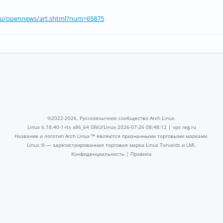
ru/opennews/art.shtml?num=65875
©2022-2026, Русскоязычное сообщество Arch Linux.
Linux 6.18.40-1-lts x86_64 GNU/Linux 2026-07-26 08:48:12 |
vps reg.ru
Название и логотип Arch Linux ™ являются признанными торговыми марками.
Linux ® — зарегистрированная торговая марка Linus Torvalds и LMI.
Конфиденциальность
|
Правила