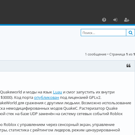
С
F
х
ег
A
о
и
Q
д
ст
1 сообщение • Страница
1
из
1
р
а
ц
и
 Quakeworld и моды на язык
Luau
и смог запустить их внутри
я
 $3000). Код порта
опубликован
под лицензией GPLv2.
akeWorld для сражения с другими людьми. Возможно использование
пуска немодицифированных модов QuakeC. Растеризатор Quake
вой стек на базе UDP заменён на систему сетевых событий Roblox
ю Roblox c управлением через сенсорный экран, управление
гры, статистика с рейтингом лидеров, режим цензурированной