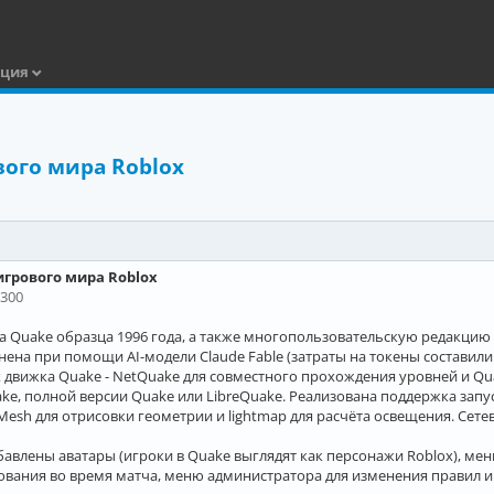
ация
вого мира Roblox
игрового мира Roblox
0300
 Quake образца 1996 года, а также многопользовательскую редакцию
нена при помощи AI-модели Claude Fable (затраты на токены составили
движка Quake - NetQuake для совместного прохождения уровней и Qu
ake, полной версии Quake или LibreQuake. Реализована поддержка за
Mesh для отрисовки геометрии и lightmap для расчёта освещения. Сете
авлены аватары (игроки в Quake выглядят как персонажи Roblox), мен
ования во время матча, меню администратора для изменения правил и