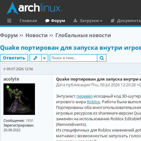
Главная
Форум
Загрузки
Документ
с
Форум
Новости
Глобальные новости
ы
Quake портирован для запуска внутри игро
л
Поиск
Ответить
к
и
#
09.07.2026 12:56
acolyte
Quake портирован для запуска внутри 
Дата публикации:Thu, 09 Jul 2026 12:20:28 +
Энтузиаст
перевёл
исходный код 3D-шутера
игрового мира
Roblox
. Работа была выпол
Портированы оба многопользовательских 
игровых ресурсов из shareware-версии Qu
заменён на использование Roblox Editable
Сообщения:
1850
(RemoteEvents).
Зарегистрирован:
Из специфичных для Roblox изменений доб
20.08.2022
матчами c возможностью запускать голос