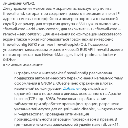
лицензией GPLv2.
Для управления межсетевым экраном используется утилита
firewall-cmd, которая при создании правил отталкивается не от IP-
адресов, сетевых интерфейсов и номеров портов, а от названий
служб (например, для открытия доступа к SSH нужно выполнить
"firewall-cmd --add --service=ssh", для закрытия SSH - "firewall-cmd --
remove --service=ssh"). Для изменения конфигурации межсетевого
экрана также может использоваться графический интерфейс
firewall-config (GTK) и апплет firewall-applet (Qt). Поддержка
управления межсетевым экраном через D-BUS API firewalld имеется
в таких проектах, как NetworkManager, libvirt, podman, docker и
fail2ban.
Ключевые изменения:
В графическом интерфейсе firewall-config реализована
поддержка автоматического переключения на тёмную тему
оформления в GNOME. Обеспечено отражение в логах
изменений конфигурации.
Добавлен
сервис solr для
одноимённого поискового движка, основанного на Apache
Lucene (TCP-порт 8983). Реализовано срабатывание
таймаутов при обработке правил фильтрации, разрешено
указание таймаутов для опций "--add-disable", "--ingress-zone"
и "--egress-zone". Проведена оптимизация
производительности операций проверки зон и правил. В
rpm-пакете из списка зависимостей удалён пакет dbus-x11.