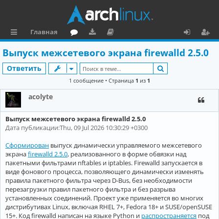
Главная
с
о
аг
о
х
ег
Выпуск межсетевого экрана firewalld 2.5.0
ы
ру
ру
ку
о
и
Поиск
Ответить
л
м
зк
м
д
ст
1 сообщение • Страница
1
из
1
к
и
е
р
acolyte
и
н
а
Выпуск межсетевого экрана firewalld 2.5.0
та
ц
Дата публикации:Thu, 09 Jul 2026 10:30:29 +0300
ц
и
Сформирован
выпуск динамически управляемого межсетевого
и
я
экрана
firewalld 2.5.0
, реализованного в форме обвязки над
пакетными фильтрами nftables и iptables. Firewalld запускается в
я
виде фонового процесса, позволяющего динамически изменять
правила пакетного фильтра через D-Bus, без необходимости
перезагрузки правил пакетного фильтра и без разрыва
установленных соединений. Проект уже применяется во многих
дистрибутивах Linux, включая RHEL 7+, Fedora 18+ и SUSE/openSUSE
15+. Код firewalld написан на языке Python и
распространяется
под