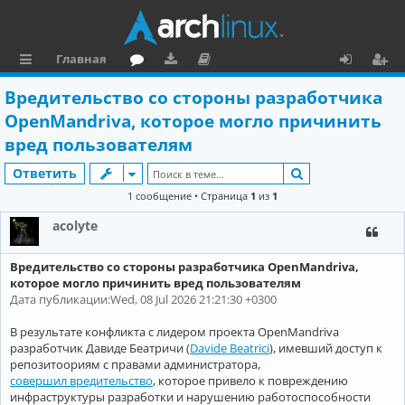
Главная
с
о
аг
о
х
ег
Вредительство со стороны разработчика
ы
ру
ру
ку
о
и
OpenMandriva, которое могло причинить
л
м
зк
м
д
ст
вред пользователям
к
и
е
р
Поиск
Ответить
и
н
а
1 сообщение • Страница
1
из
1
та
ц
acolyte
ц
и
Вредительство со стороны разработчика OpenMandriva,
и
я
которое могло причинить вред пользователям
Дата публикации:Wed, 08 Jul 2026 21:21:30 +0300
я
В результате конфликта с лидером проекта OpenMandriva
разработчик Давиде Беатричи (
Davide Beatrici
), имевший доступ к
репозитоориям с правами администратора,
совершил вредительство
, которое привело к повреждению
инфраструктуры разработки и нарушению работоспособности