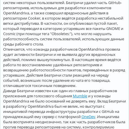
систем некоторых пользователей. Беатричи удалил часть GitHub-
репозиториев, используемых для разработки компонентов
OpenMandriva, а также совершил вредоносные действия в
репозитории Cooker, в котором ведётся разработка нестабильной
ветки дистрибутива. В частности, он опубликовал пустой пакет,
который переводил в категорию устаревших все пакеты GNOME и
Cosmic (при помощи тега "Obsoletes:"), что могло нарушить
работоспособность систем пользователей, использующих данные
среды рабочего стола.
Отмечается, что команда разработчиков OpenMandriva провела
аудит активности Беатричи и не выявила других вредоносных
действий, помимо вышеупомянутых. В настоящее время ведётся
работа по восстановлению удалённых репозиториев и
возвращению работоспособности пакетов, переведённых в разряд
устаревших. Действия Беатричи стали реакцией на череду
событий, возникших после удаление из чата его товарища,
отличавшегося токсичным поведением.
Давиде Беатричи известен как один из главных разработчиков
приложения для голосового общения
Mumble
и у команды
OpenMandriva не было оснований не доверять ему. Вклад Беатричи
в разработку OpenMandriva был не велик, но выступал с
инициативой перевода инфраструктуры разработки с GitHub на
принадлежащий ему сервер с платформой
OneDev
. Инициатива
была воспринята неоднозначно, так как часть разработчиков была
против перевода репозиториев на систему, контролируемую