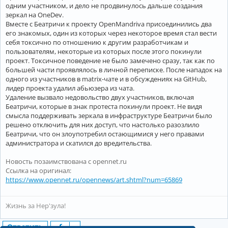
одним участником, и дело не продвинулось дальше создания
зеркал на OneDev.
Вместе с Беатричи к проекту OpenMandriva присоединились два
его знакомых, один из которых через некоторое время стал вести
себя токсично по отношению к другим разработчикам и
пользователям, некоторые из которых после этого покинули
проект. Токсичное поведение не было замечено сразу, так как по
большей части проявлялось в личной переписке. После нападок на
одного из участников в matrix-чате и в обсуждениях на GitHub,
лидер проекта удалил абьюзера из чата.
Удаление вызвало недовольство двух участников, включая
Беатричи, которые в знак протеста покинули проект. Не видя
смысла поддерживать зеркала в инфраструктуре Беатричи было
решено отключить для них доступ, что настолько разозлило
Беатричи, что он злоупотребил остающимися у него правами
администратора и скатился до вредительства.
Новость позаимствована с opennet.ru
Ссылка на оригинал:
https://www.opennet.ru/opennews/art.shtml?num=65869
Жизнь за Нер'зула!
Ответить