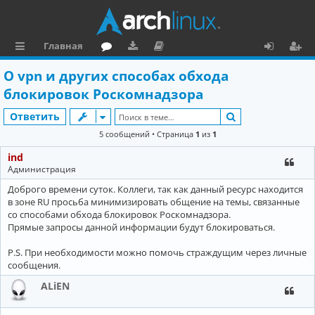
Главная
с
о
аг
о
х
ег
О vpn и других способах обхода
ы
ру
ру
ку
о
и
блокировок Роскомнадзора
л
м
зк
м
д
ст
Поиск
Ответить
к
и
е
р
5 сообщений • Страница
1
из
1
и
н
а
ind
Администрация
та
ц
Доброго времени суток. Коллеги, так как данный ресурс находится
ц
и
в зоне RU просьба минимизировать общение на темы, связанные
и
я
со способами обхода блокировок Роскомнадзора.
Прямые запросы данной информации будут блокироваться.
я
P.S. При необходимости можно помочь страждущим через личные
сообщения.
ALiEN