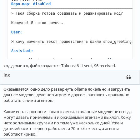
Okay, the 
user
 sent "Привет" which means "Hello" 
in
 Russia
Repo-map: disabled
the response. Since they mentioned 
not
 sharing 
any
 files y
───────────────────────────────────────────────────────────
I can assist. I need 
to
 make sure 
not
to
 mention 
any
 previ
> Твоя сборка готова создавать и редактировать код?

open
-
ended. Let me 
check
 the instructions again 
to
 confirm
hasn
't provided any files to edit. So, just a polite reply 
Конечно! Я готов помочь.

-----------------------------------------------------------
User:
► ANSWER

Я хочу изменить текст приветствия в файле show_greeting.py.
Привет! Как я могу вам помочь?

Assistant:
Sure, I'll change the greeting text from 
"Hello"
 to 
"Hey"
.

Tokens: 594 sent, 174 received.

код делается, файл создается. Tokens: 611 sent, 96 received.
=========================

aider --model ollama/qwen2.5-coder:1.5b

lnx
───────────────────────────────────────────────────────────
You should probably run aider in your project'
s directory,
Warning: ollama
/
qwen2
.5
-
coder:
1.5
Оказывается, одно дело развернуть ollama локально и загрузить
-
 OLLAMA_API_BASE: 
Not
set
для нее модели - дело не хитрое. А другое - заставить правильно
You can 
skip
 this 
check
with
--no-show-model-warnings
работать с ними агентов.
https:
/
/
aider.chat
/
docs
/
llms
/
Open
 documentation url 
for
 more info? (Y)es
/
(N)o
/
(D)
on
't as
Какие есть сложности - оказывается, скачанные модели не всегда
Please answer with one of: yes, no, skip, all, don'
могут давать приемлемый и ожидаемый агентами выхлоп. Хожу
Open
 documentation url 
for
 more info? (Y)es
/
(N)o
/
(D)
on
't as
неторопливыми кругами по теме уже несколько дней. Уже и
Aider v0.86.2

дитячий комп--сервер работает, и 70 ток/сек есть, а агенты
Model: ollama/qwen2.5-coder:1.5b with whole edit format

работают криво.
Git repo: none
