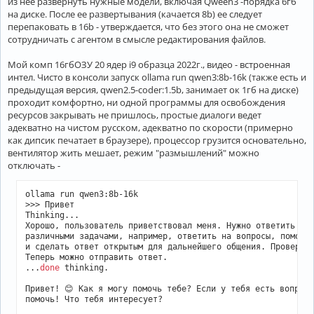
из нее развернуть нужные модели, включая Qween3 -порядка 6гб
на диске. После ее развертывания (качается 8b) ее следует
перепаковать в 16b - утверждается, что без этого она не сможет
сотрудничать с агентом в смысле редактирования файлов.
Мой комп 16гбОЗУ 20 ядер i9 образца 2022г., видео - встроенная
интел. Чисто в консоли запуск ollama run qwen3:8b-16k (также есть и
предыдущая версия, qwen2.5-coder:1.5b, занимает ок 1гб на диске)
проходит комфортно, ни одной программы для освобождения
ресурсов закрывать не пришлось, простые диалоги ведет
адекватно на чистом русском, адекватно по скорости (примерно
как дипсик печатает в браузере), процессор грузится основательно,
вентилятор жить мешает, режим "размышлений" можно
отключать -
ollama run qwen3:8b-16k 

>>> Привет

Thinking...

Хорошо, пользователь приветствовал меня. Нужно ответить дру
различными задачами, например, ответить на вопросы, помочь 
и сделать ответ открытым для дальнейшего общения. Проверю, 
Теперь можно отправить ответ.

...
done
 thinking.

Привет! 😊 Как я могу помочь тебе? Если у тебя есть вопросы
помочь! Что тебя интересует?
