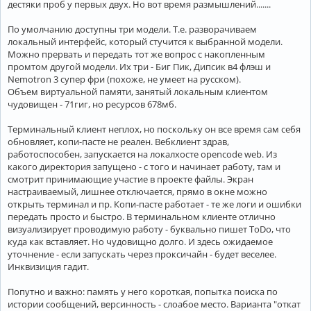
дестяки проб у первых двух. Но вот время размышлений.......
По умолчанию доступны три модели. Т.е. разворачиваем
локальный интерфейс, который стучится к выбранной модели.
Можно прервать и передать тот же вопрос с накопленным
промтом другой модели. Их три - Биг Пик, Дипсик в4 флэш и
Nemotron 3 супер фри (похоже, не умеет на русском).
Объем виртуальной памяти, занятый локальным клиентом
чудовищен - 71гиг, но ресурсов 678мб.
Терминальный клиент неплох, но поскольку он все время сам себя
обновляет, копи-пасте не реален. Вебклиент здрав,
работоспособен, запускается на локалхосте opencode web. Из
какого директория запущено - с того и начинает работу, там и
смотрит принимающие участие в проекте файлы. Экран
настраиваемый, лишнее отключается, прямо в окне можно
открыть терминал и пр. Копи-пасте работает - те же логи и ошибки
передать просто и быстро. В терминальном клиенте отлично
визуализирует проводимую работу - буквально пишет ToDo, что
куда как вставляет. Но чудовищно долго. И здесь ожидаемое
уточнение - если запускать через проксичайн - будет веселее.
Инквизиция гадит.
Попутно и важно: память у него короткая, попытка поиска по
истории сообщений, версинность - слоабое место. Варианта "откат