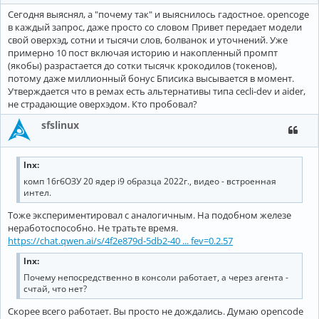
Сегодня выяснял, а "почему так" и выяснилось гадостное. opencoge
в каждый запрос, даже просто со словом Привет передает модели
свой оверхэд, сотни и тысячи слов, болванок и уточнений. Уже
примерно 10 пост включая историю и накопленный промпт
(якобы) разрастается до сотки тысячк крокодилов (токенов),
потому даже миллионный бонус Бписика высывается в момент.
Утверждается что в ремах есть альтернативы типа cecli-dev и aider,
не страдающие оверхэдом. Кто пробовал?
sfslinux
lnx:
комп 16гбОЗУ 20 ядер i9 образца 2022г., видео - встроенная
интел.
Тоже экспериментировал с аналогичным. На подобном железе
неработоспособно. Не тратьте время.
https://chat.qwen.ai/s/4f2e879d-5db2-40 ... fev=0.2.57
lnx:
Почему непосредственно в консоли работает, а через агента -
счтай, что нет?
Скорее всего работает. Вы просто не дождались. Думаю opencode