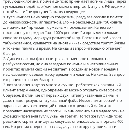
требующих логина, причем дипсик принимает логины лишь через
гугломыло подобные (личное мыло отвергает), а гугл с РФ видимо
в этой части "не доступен", скажу следующее -
1. гугл начиает неимоверно томрозить, раздувая сессию в памяти
до невозможности, аппаратной. Его же рекомендации "обновить
для зачистки" приводят к ужасным последствями. Качество -
постоянно утверждает "вот 100% решение" и врет, легко ломает
свою же выдачу маркдаун разметкой и пр. Постоянно забываает
табуированное, срывается на иноязык -как следствие тратит буквы
и токены, память и время. На каждый звпрос-итерацию отвечает
быстро
2. Дипсик на этом фоне выигрывает - меньше поломок, не
разбухает сессия, но она заведомо конечна и в нетривиальных
проектах лимита сессии не хватает, в создании новой передача
наследования съедает массу времени и лимита. На каждый звпрос-
итерацию отвечает быстро
3. вот этот опенкоде во многом лучше - работает как локальный
клиент в терминале, одновременно можно открыть онтерфейс в
браузере. В отличие от первых двух читает указанные файлы и
даже пишет результат в указанный файл. Имеет лимит сессий, но
здраво записывает текущий промпт в отдельный файл и это
позволяет наследование сессий. Очень лаконичен в видалогах - на
дурацкий треп а-ля гугл буквы не тратит. Но тот же гугл и Дипсик
редакцию скрипта пишут за секунды, опенкоде делал порядка 400
сек. Но решил с первого раза задачу, на которую ушли часы и