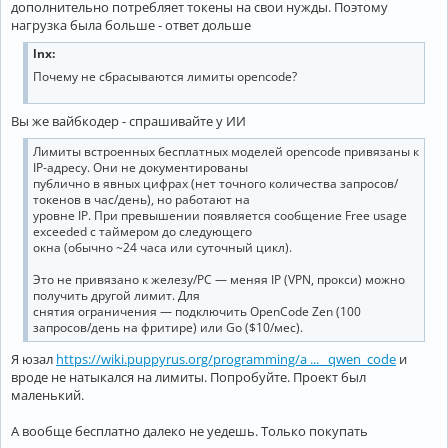
дополнительно потребляет токены на свои нужды. Поэтому
нагрузка была больше - ответ дольше
lnx:
Почему не сбрасываются лимиты opencode?
Вы же вайбкодер - спрашивайте у ИИ
Лимиты встроенных бесплатных моделей opencode привязаны к
IP-адресу. Они не документированы
публично в явных цифрах (нет точного количества запросов/
токенов в час/день), но работают на
уровне IP. При превышении появляется сообщение Free usage
exceeded с таймером до следующего
окна (обычно ~24 часа или суточный цикл).
Это не привязано к железу/PC — меняя IP (VPN, прокси) можно
получить другой лимит. Для
снятия ограничения — подключить OpenCode Zen (100
запросов/день на фритире) или Go ($10/мес).
Я юзал
https://wiki.puppyrus.org/programming/a ... _qwen_code
и
вроде не натыкался на лимиты. Попробуйте. Проект был
маленький.
А вообще бесплатно далеко не уедешь. Только покупать