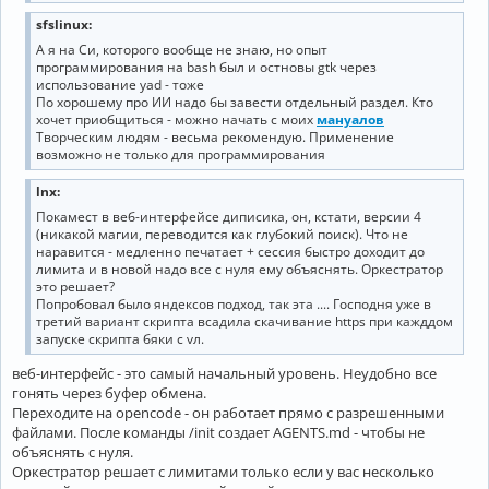
sfslinux:
А я на Си, которого вообще не знаю, но опыт
программирования на bash был и остновы gtk через
использование yad - тоже
По хорошему про ИИ надо бы завести отдельный раздел. Кто
хочет приобщиться - можно начать с моих
мануалов
Творческим людям - весьма рекомендую. Применение
возможно не только для программирования
lnx:
Покамест в веб-интерфейсе диписика, он, кстати, версии 4
(никакой магии, переводится как глубокий поиск). Что не
наравится - медленно печатает + сессия быстро доходит до
лимита и в новой надо все с нуля ему объяснять. Оркестратор
это решает?
Попробовал было яндексов подход, так эта .... Господня уже в
третий вариант скрипта всадила скачивание https при кажддом
запуске скрипта бяки с vл.
веб-интерфейс - это самый начальный уровень. Неудобно все
гонять через буфер обмена.
Переходите на opencode - он работает прямо с разрешенными
файлами. После команды /init создает AGENTS.md - чтобы не
объяснять с нуля.
Оркестратор решает с лимитами только если у вас несколько