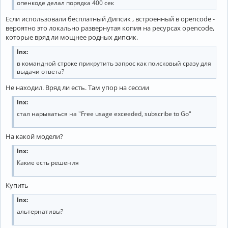
опенкоде делал порядка 400 сек
Если использовали бесплатный Дипсик , встроенный в opencode -
вероятно это локально развернутая копия на ресурсах opencode,
которые вряд ли мощнее родных дипсик.
lnx:
в командной строке прикрутить запрос как поисковый сразу для
выдачи ответа?
Не находил. Вряд ли есть. Там упор на сессии
lnx:
стал нарываться на "Free usage exceeded, subscribe to Go"
На какой модели?
lnx:
Какие есть решения
Купить
lnx:
альтернативы?