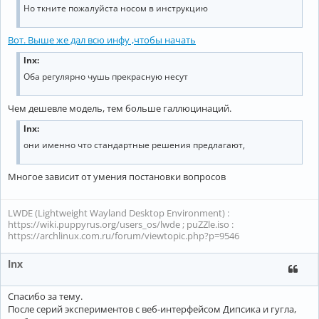
Но ткните пожалуйста носом в инструкцию
Вот. Выше же дал всю инфу ,чтобы начать
lnx:
Оба регулярно чушь прекрасную несут
Чем дешевле модель, тем больше галлюцинаций.
lnx:
они именно что стандартные решения предлагают,
Многое зависит от умения постановки вопросов
LWDE (Lightweight Wayland Desktop Environment) :
https://wiki.puppyrus.org/users_os/lwde ; puZZle.iso :
https://archlinux.com.ru/forum/viewtopic.php?p=9546
lnx
Спасибо за тему.
После серий экспериментов с веб-интерфейсом Дипсика и гугла,