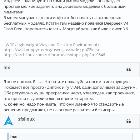
моделей - планируете на самой умной модели - она раздает
простые мелкие задачи плана дешевым моделям с большими
лимитами.
В моем мануале есть вся инфа чтобы начать на встроенных
бесплатных моделях. Кстати там недавно появился DeepSeek V4
Flash Free - торопитесь юзать. Могут убрать как было с qwen3.6
LWDE (Lightweight Wayland Desktop Environment) :
https://wiki.puppyrus.org/users_os/lwde ; puZZle.iso :
https://archlinux.com.ru/forum/viewtopic.php?p=9546
lnx
Я-ж не против. Я - за. Но ткните пожалуйста носом в инструкцию.
Покамест все просто - дипсик и гугл АИ, один допиливает за другим.
Оба регулярно чушь прекрасную несут, утверждая, как троечники,
что прочли-выучили и ляпая в элементарном.
К, конечно, надо понимать, что они именно что стандартные
решения предлагают, не на острие развития и без искры.
sfslinux
lnx: