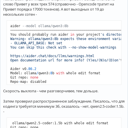
слово Привет у всех трех 574 (справочно - Opencode тратит на
Привет порядка 17000 токенов). А вот выходных от 19 до
нескольких сотен -
aider 
--model ollama/qwen3:8b
───────────────────────────────────────────────────────────
You should probably run aider 
in
 your project
's directory, 
Warning: ollama/qwen3:8b expects these environment variable
- OLLAMA_API_BASE: Not set

You can skip this check with --no-show-model-warnings

https://aider.chat/docs/llms/warnings.html

Open documentation url for more info? (Y)es/(N)o/(D)on'
t as
Aider v0
.86
.2
Model: ollama
/
qwen3:
8
b 
with
 whole edit format

Git repo: 
none
Repo
-
map: disabled

Скорость выхлопа - чем разговорчивее, тем дольше.
>
 Привет

   ░█      Waiting 
for
 ollama
/
qwen3:
8
b

Затем проверил распространенное заблуждение. Писалось, что для
    ░█     Waiting 
for
 ollama
/
qwen3:
8
b

кодинга требуется минимум 3б, оказалось - нет, qwen2.5-coder:1.5b.
-
----------------------------------------------------------
► THINKING

 ollama/qwen2.5-coder:1.5b with whole edit format
