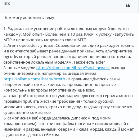
Repo-map: disabled

lnx
───────────────────────────────────────────────────────────
> Привет

Чем могу дополнить тему.
Привет

1. Радикальное ускорение работы локальных моделей доступно
каждому. Мой опыт - более, чем в 10 раз. Ключ к успеху - запустить
Tokens: 594 sent, 3 received.

───────────────────────────────────────────────────────────
MTP и использовать модели со слоем МТП
> /exit

2. Агент opecode глуповат. Совевольничает, дико расходует токены
=========================

и в контексте забывает ранее данные приказы. Асть альтернатива
ollama/qwen3:14b with whole edit format

ogcode, который решает вопрос ограниченности окна контекста,
Git repo: none

свойственное локальным моделям. Также есть aider
Repo-map: disabled

───────────────────────────────────────────────────────────
3. новые модели
https://ollama.com/library?sort=newest
выходят
> Привет

очень интересные, например вышедшая вчера
https://ollama.com/library/ornith
- я сравнивал Диспсик самы
     █░    Waiting for ollama/qwen3:14b

современный, геммы, квины, на провакационно простые
    █░     Waiting for ollama/qwen3:14b

контрольные вопросы этот отвеча лучше всех.
-----------------------------------------------------------
4. в настройках промпта по умолчанию для своего сервиса можно
гвоздями прибить жесткие требования - только русский,
► THINKING

исключить лесть, сухо, кратко и по делу - выдача сразу становится
существенно комактнее
Okay, the user started with a request to change a greeting 
5. самописная вебморда (делалась дипсиком под моим
they said they switched to a new codebase and don'
t want 
a
saying "Привет" which is "Hello" in Russian.

командованием) - это три пхп файла (логины + список моделей с
именами и разрешенными юзерами + сама морда), каждый может
Hmm, maybe they'
re testing if I
'm paying attention. They me
с дипсиком сделать себе сам
shouldn'
t make 
any
 changes. But their latest message 
is
 ju