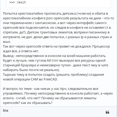
Попытка хрестоматийно прописать дипсика (+ключи) и ollama в
хрестоматийном конфиге json opencode результата не дали - что-то
они переиначили с синтаксисом, а вот через интерфейс самого
opencode все подключается, но следов в конфиге не оставляет (т.е.
спрятали, да?). Дипсик грантовых лимитов, вопреки писанному в
интренете, не дал- делал две попытки, с разных ip и разных стран и
мыл.
Так вот через opencode ответа на привет не дождался. Процессор
ждал все, а ответа нет.
Вывод - непосредственно в консоли на моей машине работать
будет и лучше, чем гуглов АИ (тот выжирал все ресурсы одной
старницей браузера и неимоверно тупил - даже текст ему в чате
набирать было почти не реально).
Тыркаю тему в попытке создать (решить проблему) создания
новой операции CAM во FreeCAD.
И вопрос по теме - как-никак у нас Арч, следовательно все
управляемо. Почему непосредственно в консоли работает, а через
агента - счтай, что нет? Почему не сбрасываются лимиты
opencode? как их сбрасывать?
lnx