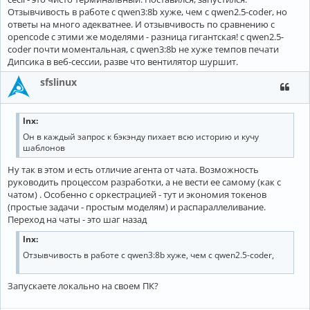
Отзывчивость в работе с qwen3:8b хуже, чем с qwen2.5-coder, но
ответы на много адекватнее. И отзывчивость по сравнению с
opencode с этими же моделями - разница гигантская! с qwen2.5-
coder почти моментальная, с qwen3:8b не хуже темпов печати
Дипсика в веб-сессии, разве что вентилятор шуршит.
sfslinux
lnx:
Он в каждый запрос к бэкэнду пихает всю историю и кучу
шаблонов
Ну так в этом и есть отличие агента от чата. Возможность
руководить процессом разработки, а не вести ее самому (как с
чатом) . Особенно с оркестрацией - тут и экономия токенов
(простые задачи - простым моделям) и распараллеливание.
Переход на чаты - это шаг назад
lnx:
Отзывчивость в работе с qwen3:8b хуже, чем с qwen2.5-coder,
Запускаете локально на своем ПК?