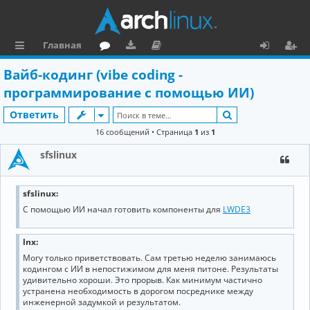
Главная
с
о
аг
о
х
ег
Вайб-кодинг (vibe coding -
ы
ру
ру
ку
о
и
программирование с помощью ИИ)
л
м
зк
м
д
ст
Поиск
Ответить
к
и
е
р
16 сообщений • Страница
1
из
1
и
н
а
sfslinux
та
ц
ц
и
sfslinux:
С помощью ИИ начал готовить компоненты для
LWDE3
и
я
я
lnx:
Могу только приветствовать. Сам третью неделю занимаюсь
кодингом с ИИ в непостижимом для меня питоне. Результаты
удивительно хороши. Это прорыв. Как минимум частично
устранена необходимость в дорогом посреднике между
инженерной задумкой и результатом.