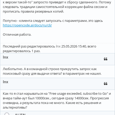
к версии такой-то" запросто приведет к сбросу сделанного. Потому
следовать традиции самостоятельной коррекции файла сессии и
прописать правила резервных копий.
Попутно - клиента следует запускать с параметрами, это здесь
https://opencode.ai/docs/ru/cli/
Отличная работа.
Последний раз редактировалось
lnx
25.05.2026 15:40, всего
редактировалось 1 раз.
lnx
Любопытно. А в командной строке прикрутить запрос как
поисковый сразу для выдачи ответа? в параметрах не нашел.
lnx
Как-то я стал нарываться на "Free usage exceeded, subscribe to Go" и
вчера тайм-аут был 10000сек., сегодня сразу 14000сек. Прогрессия
очевидна, а результата пока не много. Какие есть решения и
альтернативы?
ALiEN