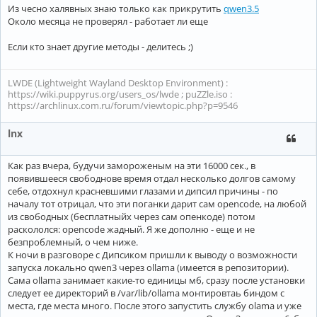
Из чесно халявных знаю только как прикрутить
qwen3.5
Около месяца не проверял - работает ли еще
Если кто знает другие методы - делитесь ;)
LWDE (Lightweight Wayland Desktop Environment) :
https://wiki.puppyrus.org/users_os/lwde ; puZZle.iso :
https://archlinux.com.ru/forum/viewtopic.php?p=9546
lnx
Как раз вчера, будучи замороженым на эти 16000 сек., в
появившееся свободнове время отдал несколько долгов самому
себе, отдохнул красневшими глазами и дипсил причины - по
началу тот отрицал, что эти поганки дарит сам opencode, на любой
из свободных (бесплатныйх через сам опенкоде) потом
раскололся: opencode жадный. Я же дополню - еще и не
безпроблемный, о чем ниже.
К ночи в разговоре с Дипсиком пришли к выводу о возможности
запуска локально qwen3 через ollama (имеется в репозитории).
Сама ollama занимает какие-то единицы мб, сразу после установки
следует ее директорий в /var/lib/ollama монтировтаь биндом с
места, где места много. После этого запустить службу olama и уже