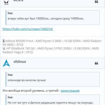
lnx:
вчера тайм-аут был 10000сек., сегодня сразу 14000сек.
https://habr.com/ru/news/1040214/
🖥 AsRock B550M Pro4 :: AMD Ryzen 5 3600 :: 16 GB DDR4 :: AMD Radeon
RX 6600 :: XFCE
💻 HP EliteBook 745 G6 :: AMD Ryzen 5 PRO 3500U :: 8 GB DDR4 :: AMD
Radeon Vega 8 :: XFCE
sfslinux
lnx:
опенкоде во многом лучше
Это вообще второй уровень, а третий -
оркестрация
lnx:
Но тот же гугл и Дипсик редакцию скрипта пишут за секунды,