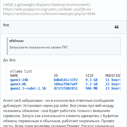
LWDE (Lightweight Wayland Desktop Environment) :
https://wiki.puppyrus.org/users_os/lwde ; puZZle.iso :
https://archlinux.com.ru/forum/viewtopic.php?p=9546
lnx
sfslinux:
Запускаете локально на своем ПК?
Да. Все.
ollama list

qwen3:14b             bdbd181c33f2    9.3 GB    11 hours a
qwen3:8b              500a1f067a9f    5.2 GB    23 hours a
qwen2.5-coder:1.5b    d7372fd82851    986 MB    23 hours a
Агент cecli забракован - он в консоли все ответные сообщения
дублирует. Установил через pip aider. Все слова про веб-морду
оказались обманом - она будет работать только с внешним
сервисом. Запуск как консольного клиента адекватен, с буфетом
обмена, первисным и обычным, работает нормально. Провел
тесты. Всем трем моделям скормил Привет. Расход токенов на