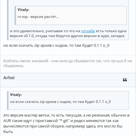
Vitaly:
rs-top - версия растёт...
и это удивительно, учитывая то что на
гитхабе
есть только одна
версия v0.1.0, откуда там берутся другие версии в ауре, загадка
но если скачать zip архив с кодом, то там будет 0.1.1 о_0
Бойтесь своих желаний - они иногда сбываются так, что лучше б не
сбывались
Arhei
Vitaly:
но если скачать zip архив с кодом, то там будет 0.1.1 о_0
это версия мастер ветки, то есть текущая, а не релизная; обычно в
AUR такие идут с приставкой "*-git" и редко меняются так как
вычисляются при самой сборке, например здесь это могло бы
быть