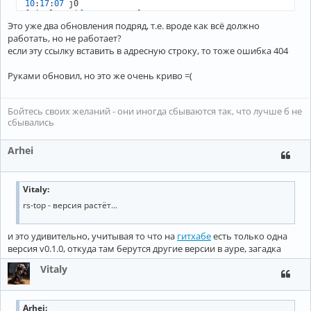
10
:
17
:
07
 j0

[vitaly
@trifon
:
~
/
rs
-
Это уже два обновления подряд, т.е. вроде как всё должно
работать, но не работает?
если эту ссылку вставить в адресную строку, то тоже ошибка 404
Руками обновил, но это же очень криво =(
Бойтесь своих желаний - они иногда сбываются так, что лучше б не
сбывались
Arhei
Vitaly:
rs-top - версия растёт...
и это удивительно, учитывая то что на
гитхабе
есть только одна
версия v0.1.0, откуда там берутся другие версии в ауре, загадка
Vitaly
Arhei
: