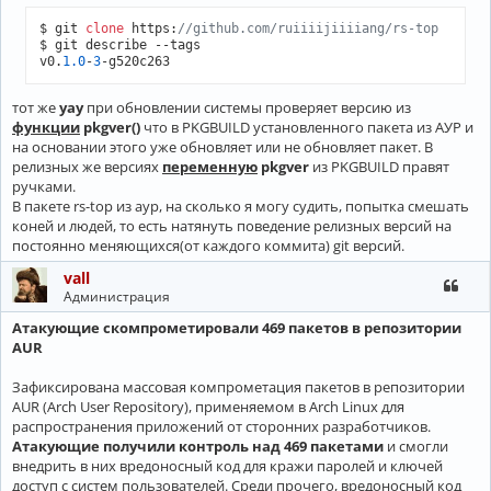
$ git 
clone
 https:
//github.com/ruiiiijiiiiang/rs-top
$ git describe --tags

v0.
1.0
-
3
-g520c263
тот же
yay
при обновлении системы проверяет версию из
функции
pkgver()
что в PKGBUILD установленного пакета из АУР и
на основании этого уже обновляет или не обновляет пакет. В
релизных же версиях
переменную
pkgver
из PKGBUILD правят
ручками.
В пакете rs-top из аур, на сколько я могу судить, попытка смешать
коней и людей, то есть натянуть поведение релизных версий на
постоянно меняющихся(от каждого коммита) git версий.
vall
Администрация
Атакующие скомпрометировали 469 пакетов в репозитории
AUR
Зафиксирована массовая компрометация пакетов в репозитории
AUR (Arch User Repository), применяемом в Arch Linux для
распространения приложений от сторонних разработчиков.
Атакующие получили контроль над 469 пакетами
и смогли
внедрить в них вредоносный код для кражи паролей и ключей
доступ с систем пользователей. Среди прочего, вредоносный код