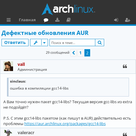
Главная
с
о
аг
о
х
ег
Дефектные обновления AUR
ы
ру
ру
ку
о
и
Поиск
Ответить
л
м
зк
м
д
ст
1
29 сообщений
Пред.
2
к
и
е
р
vall
и
н
а
Администрация
та
ц
sinclaus:
ц
и
ошибка в компиляции gcc14-libs
и
я
я
А Вам точно нужен пакет gcc14-libs? Текущая версия gcc-libs из extra
не подойдёт?
P.S. С этим gcc14-libs пакетом (как пишут в AUR) действительно есть
проблемы
https://aur.archlinux.org/packages/gcc14-libs
valeracr