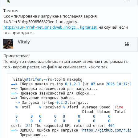
Там же:
Скомпилирована и загружена последняя версия
14.3.1+r516+g5998566829ee-1 по адресу
https://aur-imreh-net.ipns.dweb.link/gc ... kg.tar.zst
, на случай, если
она пригодится.
Vitaly
Приветствую!
Почему-то перестала обновляться замечательная программа rs-
top - версия растёт, но файл не скачивается, как-то так
[vitaly
@trifon
:
~
/
rs
-
=
=
>
 Сборка пакета rs
-
top 
0.1
.2
-1
 (Чт 
07
 мая 
2026
10
:
17
:
06
=
=
>
=
=
>
=
=
>
 Получение исходных файлов...

-
>
 Загрузка rs
-
top
-0.1
.2
.tar.gz...

%
 Total    
%
 Received 
%
 Xferd  Average Speed  
Time
Ti
                                 Dload  Upload  Total   Sp
0
0
0
0
0
0
0
0
0
0
0
0
0
0
0
0
curl: (
22
) The requested URL returned error: 
404
=
=
>
 ОШИБКА: Ошибка при загрузке 
'https://github.com/ruiiii