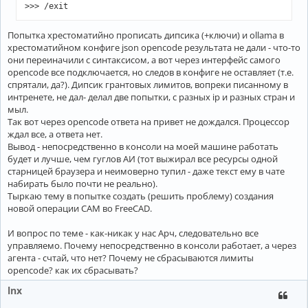
Попытка хрестоматийно прописать дипсика (+ключи) и ollama в
хрестоматийном конфиге json opencode результата не дали - что-то
они переиначили с синтаксисом, а вот через интерфейс самого
opencode все подключается, но следов в конфиге не оставляет (т.е.
спрятали, да?). Дипсик грантовых лимитов, вопреки писанному в
интренете, не дал- делал две попытки, с разных ip и разных стран и
мыл.
Так вот через opencode ответа на привет не дождался. Процессор
ждал все, а ответа нет.
Вывод - непосредственно в консоли на моей машине работать
будет и лучше, чем гуглов АИ (тот выжирал все ресурсы одной
старницей браузера и неимоверно тупил - даже текст ему в чате
набирать было почти не реально).
Тыркаю тему в попытке создать (решить проблему) создания
новой операции CAM во FreeCAD.
И вопрос по теме - как-никак у нас Арч, следовательно все
управляемо. Почему непосредственно в консоли работает, а через
агента - счтай, что нет? Почему не сбрасываются лимиты
opencode? как их сбрасывать?
lnx