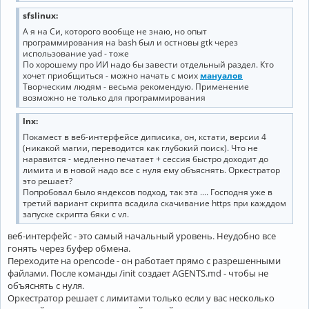
sfslinux:
А я на Си, которого вообще не знаю, но опыт
программирования на bash был и остновы gtk через
использование yad - тоже
По хорошему про ИИ надо бы завести отдельный раздел. Кто
хочет приобщиться - можно начать с моих
мануалов
Творческим людям - весьма рекомендую. Применение
возможно не только для программирования
lnx:
Покамест в веб-интерфейсе диписика, он, кстати, версии 4
(никакой магии, переводится как глубокий поиск). Что не
наравится - медленно печатает + сессия быстро доходит до
лимита и в новой надо все с нуля ему объяснять. Оркестратор
это решает?
Попробовал было яндексов подход, так эта .... Господня уже в
третий вариант скрипта всадила скачивание https при кажддом
запуске скрипта бяки с vл.
веб-интерфейс - это самый начальный уровень. Неудобно все
гонять через буфер обмена.
Переходите на opencode - он работает прямо с разрешенными
файлами. После команды /init создает AGENTS.md - чтобы не
объяснять с нуля.
Оркестратор решает с лимитами только если у вас несколько