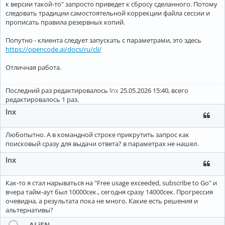
к версии такой-то" запросто приведет к сбросу сделанного. Потому
следовать традиции самостоятельной коррекции файла сессии и
прописать правила резервных копий.
Попутно - клиента следует запускать с параметрами, это здесь
https://opencode.ai/docs/ru/cli/
Отличная работа.
Последний раз редактировалось
lnx
25.05.2026 15:40, всего
редактировалось 1 раз.
lnx
Любопытно. А в командной строке прикрутить запрос как
поисковый сразу для выдачи ответа? в параметрах не нашел.
lnx
Как-то я стал нарываться на "Free usage exceeded, subscribe to Go" и
вчера тайм-аут был 10000сек., сегодня сразу 14000сек. Прогрессия
очевидна, а результата пока не много. Какие есть решения и
альтернативы?
ALiEN