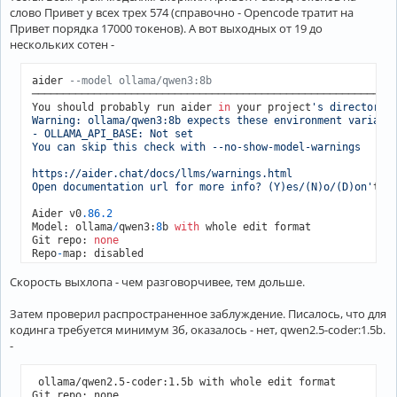
слово Привет у всех трех 574 (справочно - Opencode тратит на
Привет порядка 17000 токенов). А вот выходных от 19 до
нескольких сотен -
aider 
--model ollama/qwen3:8b
───────────────────────────────────────────────────────────
You should probably run aider 
in
 your project
's directory, 
Warning: ollama/qwen3:8b expects these environment variable
- OLLAMA_API_BASE: Not set

You can skip this check with --no-show-model-warnings

https://aider.chat/docs/llms/warnings.html

Open documentation url for more info? (Y)es/(N)o/(D)on'
t as
Aider v0
.86
.2
Model: ollama
/
qwen3:
8
b 
with
 whole edit format

Git repo: 
none
Repo
-
map: disabled

Скорость выхлопа - чем разговорчивее, тем дольше.
>
 Привет

   ░█      Waiting 
for
 ollama
/
qwen3:
8
b

Затем проверил распространенное заблуждение. Писалось, что для
    ░█     Waiting 
for
 ollama
/
qwen3:
8
b

кодинга требуется минимум 3б, оказалось - нет, qwen2.5-coder:1.5b.
-
----------------------------------------------------------
► THINKING

 ollama/qwen2.5-coder:1.5b with whole edit format
