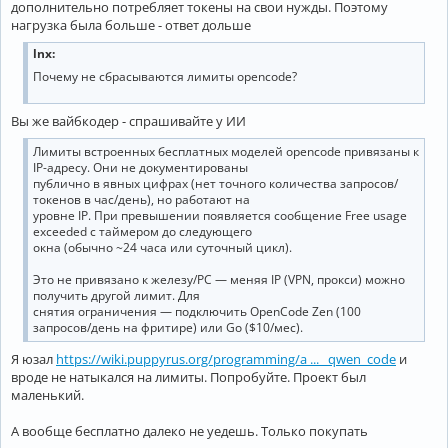
дополнительно потребляет токены на свои нужды. Поэтому
нагрузка была больше - ответ дольше
lnx:
Почему не сбрасываются лимиты opencode?
Вы же вайбкодер - спрашивайте у ИИ
Лимиты встроенных бесплатных моделей opencode привязаны к
IP-адресу. Они не документированы
публично в явных цифрах (нет точного количества запросов/
токенов в час/день), но работают на
уровне IP. При превышении появляется сообщение Free usage
exceeded с таймером до следующего
окна (обычно ~24 часа или суточный цикл).
Это не привязано к железу/PC — меняя IP (VPN, прокси) можно
получить другой лимит. Для
снятия ограничения — подключить OpenCode Zen (100
запросов/день на фритире) или Go ($10/мес).
Я юзал
https://wiki.puppyrus.org/programming/a ... _qwen_code
и
вроде не натыкался на лимиты. Попробуйте. Проект был
маленький.
А вообще бесплатно далеко не уедешь. Только покупать