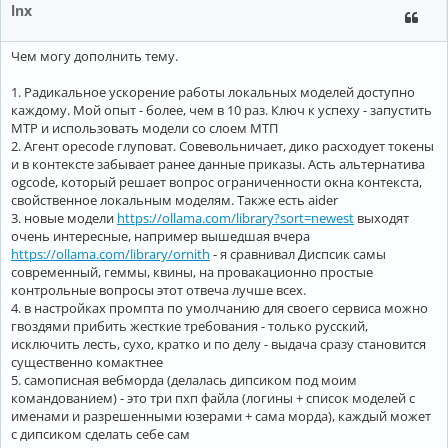
Repo-map: disabled

lnx
───────────────────────────────────────────────────────────
> Привет

Чем могу дополнить тему.
Привет

1. Радикальное ускорение работы локальных моделей доступно
каждому. Мой опыт - более, чем в 10 раз. Ключ к успеху - запустить
Tokens: 594 sent, 3 received.

───────────────────────────────────────────────────────────
MTP и использовать модели со слоем МТП
> /exit

2. Агент opecode глуповат. Совевольничает, дико расходует токены
=========================

и в контексте забывает ранее данные приказы. Асть альтернатива
ollama/qwen3:14b with whole edit format

ogcode, который решает вопрос ограниченности окна контекста,
Git repo: none

свойственное локальным моделям. Также есть aider
Repo-map: disabled

───────────────────────────────────────────────────────────
3. новые модели
https://ollama.com/library?sort=newest
выходят
> Привет

очень интересные, например вышедшая вчера
https://ollama.com/library/ornith
- я сравнивал Диспсик самы
     █░    Waiting for ollama/qwen3:14b

современный, геммы, квины, на провакационно простые
    █░     Waiting for ollama/qwen3:14b

контрольные вопросы этот отвеча лучше всех.
-----------------------------------------------------------
4. в настройках промпта по умолчанию для своего сервиса можно
гвоздями прибить жесткие требования - только русский,
► THINKING

исключить лесть, сухо, кратко и по делу - выдача сразу становится
существенно комактнее
Okay, the user started with a request to change a greeting 
5. самописная вебморда (делалась дипсиком под моим
they said they switched to a new codebase and don'
t want 
a
saying "Привет" which is "Hello" in Russian.

командованием) - это три пхп файла (логины + список моделей с
именами и разрешенными юзерами + сама морда), каждый может
Hmm, maybe they'
re testing if I
'm paying attention. They me
с дипсиком сделать себе сам
shouldn'
t make 
any
 changes. But their latest message 
is
 ju