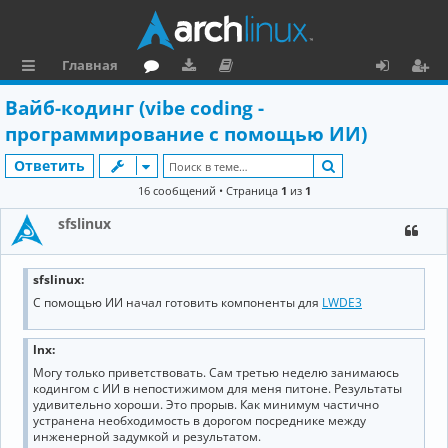
Главная
с
о
аг
о
х
ег
Вайб-кодинг (vibe coding -
ы
ру
ру
ку
о
и
программирование с помощью ИИ)
л
м
зк
м
д
ст
Поиск
Ответить
к
и
е
р
16 сообщений • Страница
1
из
1
и
н
а
sfslinux
та
ц
ц
и
sfslinux:
С помощью ИИ начал готовить компоненты для
LWDE3
и
я
я
lnx:
Могу только приветствовать. Сам третью неделю занимаюсь
кодингом с ИИ в непостижимом для меня питоне. Результаты
удивительно хороши. Это прорыв. Как минимум частично
устранена необходимость в дорогом посреднике между
инженерной задумкой и результатом.