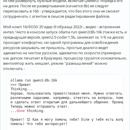
из нее развернуть нужные модели, включая Qween3 -порядка 6гб
на диске. После ее развертывания (качается 8b) ее следует
перепаковать в 16b - утверждается, что без этого она не сможет
сотрудничать с агентом в смысле редактирования файлов.
Мой комп 16гбОЗУ 20 ядер i9 образца 2022г., видео - встроенная
интел. Чисто в консоли запуск ollama run qwen3:8b-16k (также есть и
предыдущая версия, qwen2.5-coder:1.5b, занимает ок 1гб на диске)
проходит комфортно, ни одной программы для освобождения
ресурсов закрывать не пришлось, простые диалоги ведет
адекватно на чистом русском, адекватно по скорости (примерно
как дипсик печатает в браузере), процессор грузится основательно,
вентилятор жить мешает, режим "размышлений" можно
отключать -
ollama run qwen3:8b-16k 

>>> Привет

Thinking...

Хорошо, пользователь приветствовал меня. Нужно ответить дру
различными задачами, например, ответить на вопросы, помочь 
и сделать ответ открытым для дальнейшего общения. Проверю, 
Теперь можно отправить ответ.

...
done
 thinking.

Привет! 😊 Как я могу помочь тебе? Если у тебя есть вопросы
помочь! Что тебя интересует?
