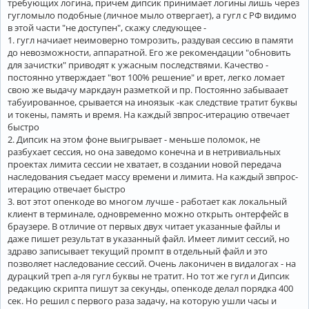
требующих логина, причем дипсик принимает логины лишь через
гугломыло подобные (личное мыло отвергает), а гугл с РФ видимо
в этой части "не доступен", скажу следующее -
1. гугл начиает неимоверно томрозить, раздувая сессию в памяти
до невозможности, аппаратной. Его же рекомендации "обновить
для зачистки" приводят к ужасным последствями. Качество -
постоянно утверждает "вот 100% решение" и врет, легко ломает
свою же выдачу маркдаун разметкой и пр. Постоянно забываает
табуированное, срывается на иноязык -как следствие тратит буквы
и токены, память и время. На каждый звпрос-итерацию отвечает
быстро
2. Дипсик на этом фоне выигрывает - меньше поломок, не
разбухает сессия, но она заведомо конечна и в нетривиальных
проектах лимита сессии не хватает, в создании новой передача
наследования съедает массу времени и лимита. На каждый звпрос-
итерацию отвечает быстро
3. вот этот опенкоде во многом лучше - работает как локальный
клиент в терминале, одновременно можно открыть онтерфейс в
браузере. В отличие от первых двух читает указанные файлы и
даже пишет результат в указанный файл. Имеет лимит сессий, но
здраво записывает текущий промпт в отдельный файл и это
позволяет наследование сессий. Очень лаконичен в видалогах - на
дурацкий треп а-ля гугл буквы не тратит. Но тот же гугл и Дипсик
редакцию скрипта пишут за секунды, опенкоде делал порядка 400
сек. Но решил с первого раза задачу, на которую ушли часы и