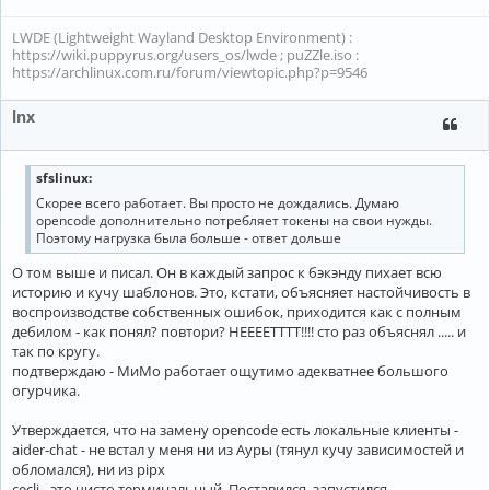
LWDE (Lightweight Wayland Desktop Environment) :
https://wiki.puppyrus.org/users_os/lwde ; puZZle.iso :
https://archlinux.com.ru/forum/viewtopic.php?p=9546
lnx
sfslinux:
Скорее всего работает. Вы просто не дождались. Думаю
opencode дополнительно потребляет токены на свои нужды.
Поэтому нагрузка была больше - ответ дольше
О том выше и писал. Он в каждый запрос к бэкэнду пихает всю
историю и кучу шаблонов. Это, кстати, объясняет настойчивость в
воспроизводстве собственных ошибок, приходится как с полным
дебилом - как понял? повтори? НЕЕЕЕТТТТ!!!! сто раз объяснял ..... и
так по кругу.
подтверждаю - МиМо работает ощутимо адекватнее большого
огурчика.
Утверждается, что на замену opencode есть локальные клиенты -
aider-chat - не встал у меня ни из Ауры (тянул кучу зависимостей и
обломался), ни из pipx
cecli - это чисто терминальный. Поставился, запустился.