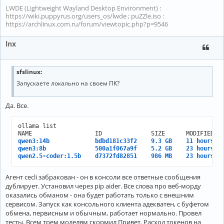
LWDE (Lightweight Wayland Desktop Environment) :
https://wiki.puppyrus.org/users_os/lwde ; puZZle.iso :
https://archlinux.com.ru/forum/viewtopic.php?p=9546
lnx
sfslinux:
Запускаете локально на своем ПК?
Да. Все.
ollama list

qwen3:14b             bdbd181c33f2    9.3 GB    11 hours a
qwen3:8b              500a1f067a9f    5.2 GB    23 hours a
qwen2.5-coder:1.5b    d7372fd82851    986 MB    23 hours a
Агент cecli забракован - он в консоли все ответные сообщения
дублирует. Установил через pip aider. Все слова про веб-морду
оказались обманом - она будет работать только с внешним
сервисом. Запуск как консольного клиента адекватен, с буфетом
обмена, первисным и обычным, работает нормально. Провел
тесты. Всем трем моделям скормил Привет. Расход токенов на