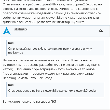
Отзывчивость в работе с qwen3:8b хуже, чем с qwen2.5-coder, но
ответы на много адекватнее. И отзывчивость по сравнению с
opencode с этими же моделями - разница гигантская! с qwen2.5-
coder почти моментальная, с qwen3:8b не хуже темпов печати
Дипсика в веб-сессии, разве что вентилятор шуршит.
sfslinux
lnx:
Он в каждый запрос к бэкэнду пихает всю историю и кучу
шаблонов
Ну так в этом и есть отличие агента от чата. Возможность
руководить процессом разработки, а не вести ее самому (как с
чатом) . Особенно с оркестрацией - тут и экономия токенов
(простые задачи - простым моделям) и распараллеливание.
Переход на чаты - это шаг назад
lnx:
Отзывчивость в работе с qwen3:8b хуже, чем с qwen2.5-coder,
Запускаете локально на своем ПК?