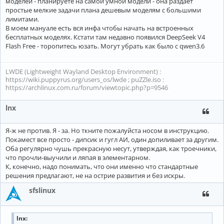
моделей - планируете на самой умной модели - она раздает
простые мелкие задачи плана дешевым моделям с большими
лимитами.
В моем мануале есть вся инфа чтобы начать на встроенных
бесплатных моделях. Кстати там недавно появился DeepSeek V4
Flash Free - торопитесь юзать. Могут убрать как было с qwen3.6
LWDE (Lightweight Wayland Desktop Environment) :
https://wiki.puppyrus.org/users_os/lwde ; puZZle.iso :
https://archlinux.com.ru/forum/viewtopic.php?p=9546
lnx
Я-ж не против. Я - за. Но ткните пожалуйста носом в инструкцию.
Покамест все просто - дипсик и гугл АИ, один допиливает за другим.
Оба регулярно чушь прекрасную несут, утверждая, как троечники,
что прочли-выучили и ляпая в элементарном.
К, конечно, надо понимать, что они именно что стандартные
решения предлагают, не на острие развития и без искры.
sfslinux
lnx: