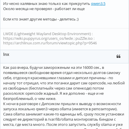
Из чесно халявных знаю только как прикрутить
qwen3.5
Около месяца не проверял - работает ли еще
Если кто знает другие методы - делитесь ;)
LWDE (Lightweight Wayland Desktop Environment) :
https://wiki.puppyrus.org/users_os/lwde ; puZZle.iso :
https://archlinux.com.ru/forum/viewtopic.php?p=9546
lnx
Как раз вчера, будучи замороженым на эти 16000 сек., в
появившееся свободнове время отдал несколько долгов самому
себе, отдохнул красневшими глазами и дипсил причины - по
началу тот отрицал, что эти поганки дарит сам opencode, на любой
из свободных (бесплатныйх через сам опенкоде) потом
раскололся: opencode жадный. Я же дополню - еще и не
безпроблемный, о чем ниже.
К ночи в разговоре с Дипсиком пришли к выводу о возможности
запуска локально qwen3 через ollama (имеется в репозитории).
Сама ollama занимает какие-то единицы мб, сразу после установки
следует ее директорий в /var/lib/ollama монтировтаь биндом с
места, где места много. После этого запустить службу olama и уже