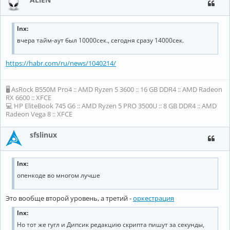
lnx:
вчера тайм-аут был 10000сек., сегодня сразу 14000сек.
https://habr.com/ru/news/1040214/
🖥 AsRock B550M Pro4 :: AMD Ryzen 5 3600 :: 16 GB DDR4 :: AMD Radeon
RX 6600 :: XFCE
💻 HP EliteBook 745 G6 :: AMD Ryzen 5 PRO 3500U :: 8 GB DDR4 :: AMD
Radeon Vega 8 :: XFCE
sfslinux
lnx:
опенкоде во многом лучше
Это вообще второй уровень, а третий -
оркестрация
lnx:
Но тот же гугл и Дипсик редакцию скрипта пишут за секунды,