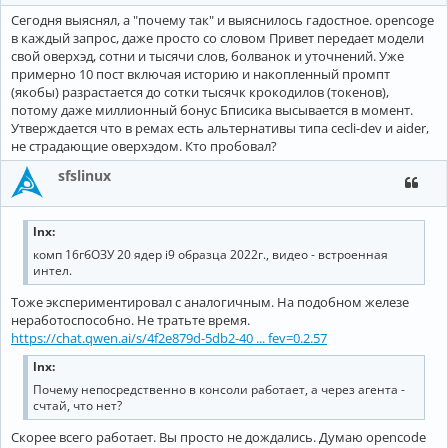
Сегодня выяснял, а "почему так" и выяснилось гадостное. opencoge
в каждый запрос, даже просто со словом Привет передает модели
свой оверхэд, сотни и тысячи слов, болванок и уточнений. Уже
примерно 10 пост включая историю и накопленный промпт
(якобы) разрастается до сотки тысячк крокодилов (токенов),
потому даже миллионный бонус Бписика высывается в момент.
Утверждается что в ремах есть альтернативы типа cecli-dev и aider,
не страдающие оверхэдом. Кто пробовал?
sfslinux
lnx:
комп 16гбОЗУ 20 ядер i9 образца 2022г., видео - встроенная
интел.
Тоже экспериментировал с аналогичным. На подобном железе
неработоспособно. Не тратьте время.
https://chat.qwen.ai/s/4f2e879d-5db2-40 ... fev=0.2.57
lnx:
Почему непосредственно в консоли работает, а через агента -
счтай, что нет?
Скорее всего работает. Вы просто не дождались. Думаю opencode