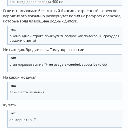
опенкоде делал порядка 400 сек
Если использовали бесплатный Дипсик , встроенный в opencode -
вероятно это локально развернутая копия на ресурсах opencode,
которые вряд ли мощнее родных дипсик.
lnx:
в командной строке прикрутить запрос как поисковый сразу для
выдачи ответа?
Не находил. Вряд ли есть. Там упор на сессии
lnx:
стал нарываться на "Free usage exceeded, subscribe to Go"
На какой модели?
lnx:
Какие есть решения
Купить
lnx:
альтернативы?