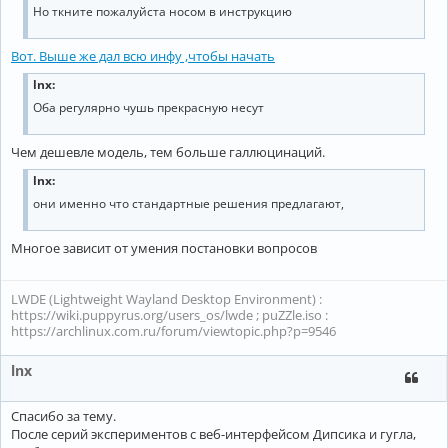
Но ткните пожалуйста носом в инструкцию
Вот. Выше же дал всю инфу ,чтобы начать
lnx:
Оба регулярно чушь прекрасную несут
Чем дешевле модель, тем больше галлюцинаций.
lnx:
они именно что стандартные решения предлагают,
Многое зависит от умения постановки вопросов
LWDE (Lightweight Wayland Desktop Environment) :
https://wiki.puppyrus.org/users_os/lwde ; puZZle.iso :
https://archlinux.com.ru/forum/viewtopic.php?p=9546
lnx
Спасибо за тему.
После серий экспериментов с веб-интерфейсом Дипсика и гугла,