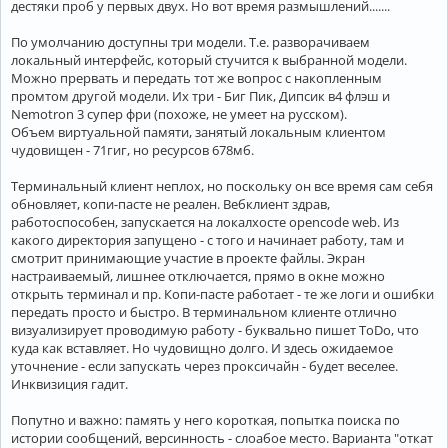
дестяки проб у первых двух. Но вот время размышлений.......
По умолчанию доступны три модели. Т.е. разворачиваем
локальный интерфейс, который стучится к выбранной модели.
Можно прервать и передать тот же вопрос с накопленным
промтом другой модели. Их три - Биг Пик, Дипсик в4 флэш и
Nemotron 3 супер фри (похоже, не умеет на русском).
Объем виртуальной памяти, занятый локальным клиентом
чудовищен - 71гиг, но ресурсов 678мб.
Терминальный клиент неплох, но поскольку он все время сам себя
обновляет, копи-пасте не реален. Вебклиент здрав,
работоспособен, запускается на локалхосте opencode web. Из
какого директория запущено - с того и начинает работу, там и
смотрит принимающие участие в проекте файлы. Экран
настраиваемый, лишнее отключается, прямо в окне можно
открыть терминал и пр. Копи-пасте работает - те же логи и ошибки
передать просто и быстро. В терминальном клиенте отлично
визуализирует проводимую работу - буквально пишет ToDo, что
куда как вставляет. Но чудовищно долго. И здесь ожидаемое
уточнение - если запускать через проксичайн - будет веселее.
Инквизиция гадит.
Попутно и важно: память у него короткая, попытка поиска по
истории сообщений, версинность - слоабое место. Варианта "откат