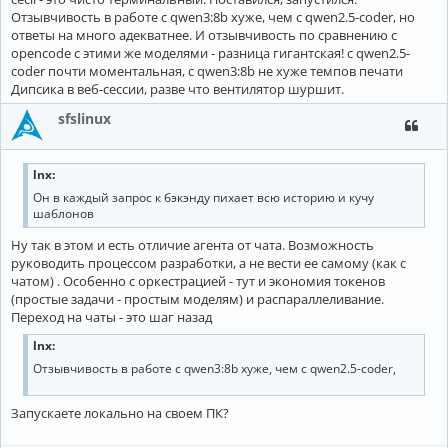
Отзывчивость в работе с qwen3:8b хуже, чем с qwen2.5-coder, но
ответы на много адекватнее. И отзывчивость по сравнению с
opencode с этими же моделями - разница гигантская! с qwen2.5-
coder почти моментальная, с qwen3:8b не хуже темпов печати
Дипсика в веб-сессии, разве что вентилятор шуршит.
sfslinux
lnx:
Он в каждый запрос к бэкэнду пихает всю историю и кучу
шаблонов
Ну так в этом и есть отличие агента от чата. Возможность
руководить процессом разработки, а не вести ее самому (как с
чатом) . Особенно с оркестрацией - тут и экономия токенов
(простые задачи - простым моделям) и распараллеливание.
Переход на чаты - это шаг назад
lnx:
Отзывчивость в работе с qwen3:8b хуже, чем с qwen2.5-coder,
Запускаете локально на своем ПК?