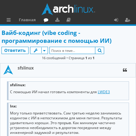
Главная
с
о
аг
о
х
ег
Вайб-кодинг (vibe coding -
ы
ру
ру
ку
о
и
программирование с помощью ИИ)
л
м
зк
м
д
ст
Поиск
Ответить
к
и
е
р
16 сообщений • Страница
1
из
1
и
н
а
sfslinux
та
ц
ц
и
sfslinux:
С помощью ИИ начал готовить компоненты для
LWDE3
и
я
я
lnx:
Могу только приветствовать. Сам третью неделю занимаюсь
кодингом с ИИ в непостижимом для меня питоне. Результаты
удивительно хороши. Это прорыв. Как минимум частично
устранена необходимость в дорогом посреднике между
инженерной задумкой и результатом.