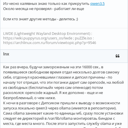
Из чесно халявных знаю только как прикрутить
qwen3.5
Около месяца не проверял - работает ли еще
Если кто знает другие методы - делитесь ;)
LWDE (Lightweight Wayland Desktop Environment) :
https://wiki.puppyrus.org/users_os/lwde ; puZZle.iso :
https://archlinux.com.ru/forum/viewtopic.php?p=9546
lnx
Как раз вчера, будучи замороженым на эти 16000 сек., в
появившееся свободнове время отдал несколько долгов самому
себе, отдохнул красневшими глазами и дипсил причины - по
началу тот отрицал, что эти поганки дарит сам opencode, на любой
из свободных (бесплатныйх через сам опенкоде) потом
раскололся: opencode жадный. Я же дополню - еще и не
безпроблемный, о чем ниже.
К ночи в разговоре с Дипсиком пришли к выводу о возможности
запуска локально qwen3 через ollama (имеется в репозитории).
Сама ollama занимает какие-то единицы мб, сразу после установки
следует ее директорий в /var/lib/ollama монтировтаь биндом с
места, где места много. После этого запустить службу olama и уже