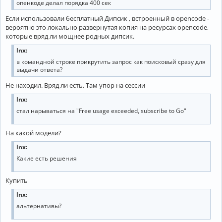
опенкоде делал порядка 400 сек
Если использовали бесплатный Дипсик , встроенный в opencode -
вероятно это локально развернутая копия на ресурсах opencode,
которые вряд ли мощнее родных дипсик.
lnx:
в командной строке прикрутить запрос как поисковый сразу для
выдачи ответа?
Не находил. Вряд ли есть. Там упор на сессии
lnx:
стал нарываться на "Free usage exceeded, subscribe to Go"
На какой модели?
lnx:
Какие есть решения
Купить
lnx:
альтернативы?