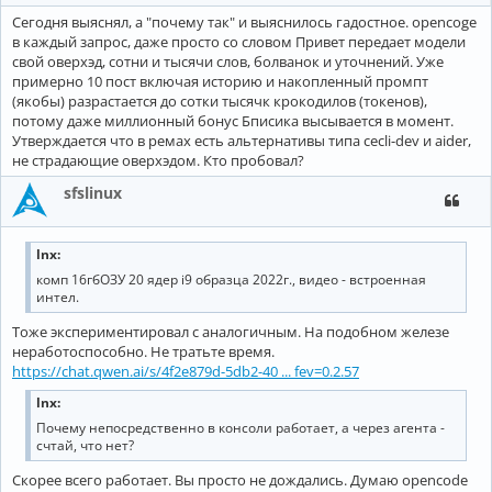
Сегодня выяснял, а "почему так" и выяснилось гадостное. opencoge
в каждый запрос, даже просто со словом Привет передает модели
свой оверхэд, сотни и тысячи слов, болванок и уточнений. Уже
примерно 10 пост включая историю и накопленный промпт
(якобы) разрастается до сотки тысячк крокодилов (токенов),
потому даже миллионный бонус Бписика высывается в момент.
Утверждается что в ремах есть альтернативы типа cecli-dev и aider,
не страдающие оверхэдом. Кто пробовал?
sfslinux
lnx:
комп 16гбОЗУ 20 ядер i9 образца 2022г., видео - встроенная
интел.
Тоже экспериментировал с аналогичным. На подобном железе
неработоспособно. Не тратьте время.
https://chat.qwen.ai/s/4f2e879d-5db2-40 ... fev=0.2.57
lnx:
Почему непосредственно в консоли работает, а через агента -
счтай, что нет?
Скорее всего работает. Вы просто не дождались. Думаю opencode