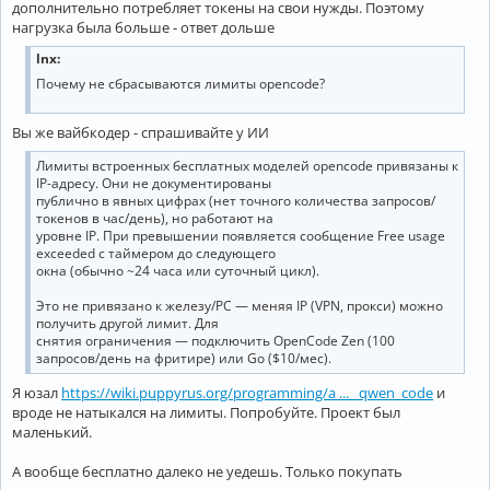
дополнительно потребляет токены на свои нужды. Поэтому
нагрузка была больше - ответ дольше
lnx:
Почему не сбрасываются лимиты opencode?
Вы же вайбкодер - спрашивайте у ИИ
Лимиты встроенных бесплатных моделей opencode привязаны к
IP-адресу. Они не документированы
публично в явных цифрах (нет точного количества запросов/
токенов в час/день), но работают на
уровне IP. При превышении появляется сообщение Free usage
exceeded с таймером до следующего
окна (обычно ~24 часа или суточный цикл).
Это не привязано к железу/PC — меняя IP (VPN, прокси) можно
получить другой лимит. Для
снятия ограничения — подключить OpenCode Zen (100
запросов/день на фритире) или Go ($10/мес).
Я юзал
https://wiki.puppyrus.org/programming/a ... _qwen_code
и
вроде не натыкался на лимиты. Попробуйте. Проект был
маленький.
А вообще бесплатно далеко не уедешь. Только покупать