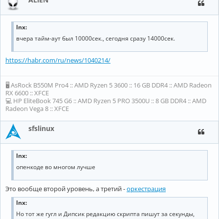
lnx:
вчера тайм-аут был 10000сек., сегодня сразу 14000сек.
https://habr.com/ru/news/1040214/
🖥 AsRock B550M Pro4 :: AMD Ryzen 5 3600 :: 16 GB DDR4 :: AMD Radeon
RX 6600 :: XFCE
💻 HP EliteBook 745 G6 :: AMD Ryzen 5 PRO 3500U :: 8 GB DDR4 :: AMD
Radeon Vega 8 :: XFCE
sfslinux
lnx:
опенкоде во многом лучше
Это вообще второй уровень, а третий -
оркестрация
lnx:
Но тот же гугл и Дипсик редакцию скрипта пишут за секунды,