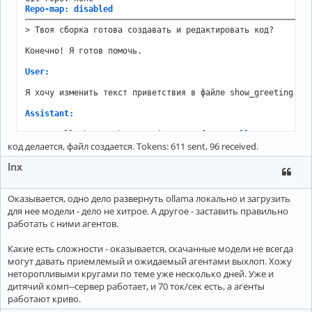
Okay, the 
user
 sent "Привет" which means "Hello" 
in
 Russia
Repo-map: disabled
the response. Since they mentioned 
not
 sharing 
any
 files y
───────────────────────────────────────────────────────────
I can assist. I need 
to
 make sure 
not
to
 mention 
any
 previ
> Твоя сборка готова создавать и редактировать код?

open
-
ended. Let me 
check
 the instructions again 
to
 confirm
hasn
't provided any files to edit. So, just a polite reply 
Конечно! Я готов помочь.

-----------------------------------------------------------
User:
► ANSWER

Я хочу изменить текст приветствия в файле show_greeting.py.
Привет! Как я могу вам помочь?

Assistant:
Sure, I'll change the greeting text from 
"Hello"
 to 
"Hey"
.

Tokens: 594 sent, 174 received.

код делается, файл создается. Tokens: 611 sent, 96 received.
=========================

aider --model ollama/qwen2.5-coder:1.5b

lnx
───────────────────────────────────────────────────────────
You should probably run aider in your project'
s directory,
Warning: ollama
/
qwen2
.5
-
coder:
1.5
Оказывается, одно дело развернуть ollama локально и загрузить
-
 OLLAMA_API_BASE: 
Not
set
для нее модели - дело не хитрое. А другое - заставить правильно
You can 
skip
 this 
check
with
--no-show-model-warnings
работать с ними агентов.
https:
/
/
aider.chat
/
docs
/
llms
/
Open
 documentation url 
for
 more info? (Y)es
/
(N)o
/
(D)
on
't as
Какие есть сложности - оказывается, скачанные модели не всегда
Please answer with one of: yes, no, skip, all, don'
могут давать приемлемый и ожидаемый агентами выхлоп. Хожу
Open
 documentation url 
for
 more info? (Y)es
/
(N)o
/
(D)
on
't as
неторопливыми кругами по теме уже несколько дней. Уже и
Aider v0.86.2

дитячий комп--сервер работает, и 70 ток/сек есть, а агенты
Model: ollama/qwen2.5-coder:1.5b with whole edit format

работают криво.
Git repo: none
