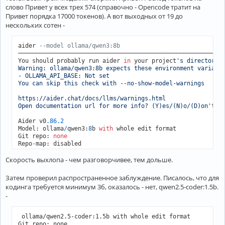
слово Привет у всех трех 574 (справочно - Opencode тратит на
Привет порядка 17000 токенов). А вот выходных от 19 до
нескольких сотен -
aider 
--model ollama/qwen3:8b
───────────────────────────────────────────────────────────
You should probably run aider 
in
 your project
's directory, 
Warning: ollama/qwen3:8b expects these environment variable
- OLLAMA_API_BASE: Not set

You can skip this check with --no-show-model-warnings

https://aider.chat/docs/llms/warnings.html

Open documentation url for more info? (Y)es/(N)o/(D)on'
t as
Aider v0
.86
.2
Model: ollama
/
qwen3:
8
b 
with
 whole edit format

Git repo: 
none
Repo
-
map: disabled

Скорость выхлопа - чем разговорчивее, тем дольше.
>
 Привет

   ░█      Waiting 
for
 ollama
/
qwen3:
8
b

Затем проверил распространенное заблуждение. Писалось, что для
    ░█     Waiting 
for
 ollama
/
qwen3:
8
b

кодинга требуется минимум 3б, оказалось - нет, qwen2.5-coder:1.5b.
-
----------------------------------------------------------
► THINKING

 ollama/qwen2.5-coder:1.5b with whole edit format
