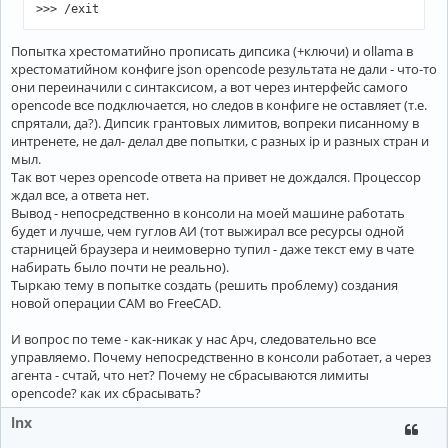
Попытка хрестоматийно прописать дипсика (+ключи) и ollama в
хрестоматийном конфиге json opencode результата не дали - что-то
они переиначили с синтаксисом, а вот через интерфейс самого
opencode все подключается, но следов в конфиге не оставляет (т.е.
спрятали, да?). Дипсик грантовых лимитов, вопреки писанному в
интренете, не дал- делал две попытки, с разных ip и разных стран и
мыл.
Так вот через opencode ответа на привет не дождался. Процессор
ждал все, а ответа нет.
Вывод - непосредственно в консоли на моей машине работать
будет и лучше, чем гуглов АИ (тот выжирал все ресурсы одной
старницей браузера и неимоверно тупил - даже текст ему в чате
набирать было почти не реально).
Тыркаю тему в попытке создать (решить проблему) создания
новой операции CAM во FreeCAD.
И вопрос по теме - как-никак у нас Арч, следовательно все
управляемо. Почему непосредственно в консоли работает, а через
агента - счтай, что нет? Почему не сбрасываются лимиты
opencode? как их сбрасывать?
lnx