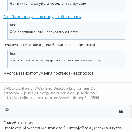
Но ткните пожалуйста носом в инструкцию
Вот. Выше же дал всю инфу ,чтобы начать
lnx:
Оба регулярно чушь прекрасную несут
Чем дешевле модель, тем больше галлюцинаций.
lnx:
они именно что стандартные решения предлагают,
Многое зависит от умения постановки вопросов
LWDE (Lightweight Wayland Desktop Environment) :
https://wiki.puppyrus.org/users_os/lwde ; puZZle.iso :
https://archlinux.com.ru/forum/viewtopic.php?p=9546
lnx
Спасибо за тему.
После серий экспериментов с веб-интерфейсом Дипсика и гугла,