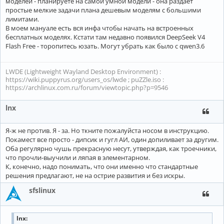
моделей - планируете на самой умной модели - она раздает
простые мелкие задачи плана дешевым моделям с большими
лимитами.
В моем мануале есть вся инфа чтобы начать на встроенных
бесплатных моделях. Кстати там недавно появился DeepSeek V4
Flash Free - торопитесь юзать. Могут убрать как было с qwen3.6
LWDE (Lightweight Wayland Desktop Environment) :
https://wiki.puppyrus.org/users_os/lwde ; puZZle.iso :
https://archlinux.com.ru/forum/viewtopic.php?p=9546
lnx
Я-ж не против. Я - за. Но ткните пожалуйста носом в инструкцию.
Покамест все просто - дипсик и гугл АИ, один допиливает за другим.
Оба регулярно чушь прекрасную несут, утверждая, как троечники,
что прочли-выучили и ляпая в элементарном.
К, конечно, надо понимать, что они именно что стандартные
решения предлагают, не на острие развития и без искры.
sfslinux
lnx: