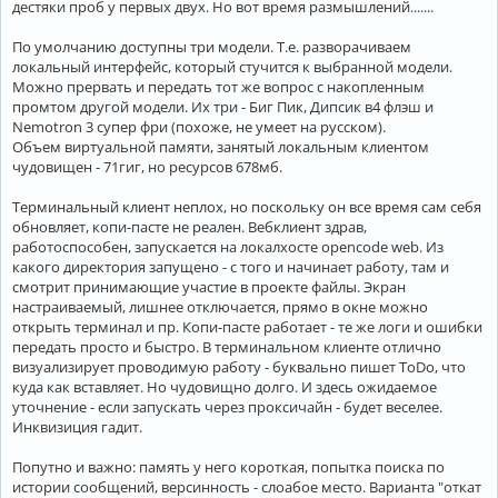
дестяки проб у первых двух. Но вот время размышлений.......
По умолчанию доступны три модели. Т.е. разворачиваем
локальный интерфейс, который стучится к выбранной модели.
Можно прервать и передать тот же вопрос с накопленным
промтом другой модели. Их три - Биг Пик, Дипсик в4 флэш и
Nemotron 3 супер фри (похоже, не умеет на русском).
Объем виртуальной памяти, занятый локальным клиентом
чудовищен - 71гиг, но ресурсов 678мб.
Терминальный клиент неплох, но поскольку он все время сам себя
обновляет, копи-пасте не реален. Вебклиент здрав,
работоспособен, запускается на локалхосте opencode web. Из
какого директория запущено - с того и начинает работу, там и
смотрит принимающие участие в проекте файлы. Экран
настраиваемый, лишнее отключается, прямо в окне можно
открыть терминал и пр. Копи-пасте работает - те же логи и ошибки
передать просто и быстро. В терминальном клиенте отлично
визуализирует проводимую работу - буквально пишет ToDo, что
куда как вставляет. Но чудовищно долго. И здесь ожидаемое
уточнение - если запускать через проксичайн - будет веселее.
Инквизиция гадит.
Попутно и важно: память у него короткая, попытка поиска по
истории сообщений, версинность - слоабое место. Варианта "откат