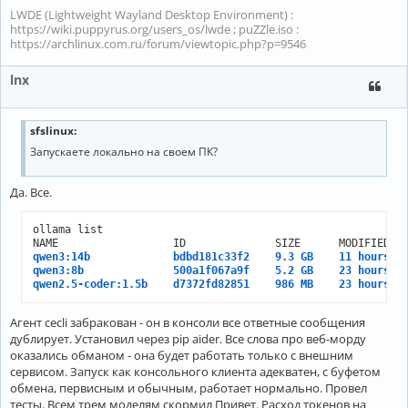
LWDE (Lightweight Wayland Desktop Environment) :
https://wiki.puppyrus.org/users_os/lwde ; puZZle.iso :
https://archlinux.com.ru/forum/viewtopic.php?p=9546
lnx
sfslinux:
Запускаете локально на своем ПК?
Да. Все.
ollama list

qwen3:14b             bdbd181c33f2    9.3 GB    11 hours a
qwen3:8b              500a1f067a9f    5.2 GB    23 hours a
qwen2.5-coder:1.5b    d7372fd82851    986 MB    23 hours a
Агент cecli забракован - он в консоли все ответные сообщения
дублирует. Установил через pip aider. Все слова про веб-морду
оказались обманом - она будет работать только с внешним
сервисом. Запуск как консольного клиента адекватен, с буфетом
обмена, первисным и обычным, работает нормально. Провел
тесты. Всем трем моделям скормил Привет. Расход токенов на