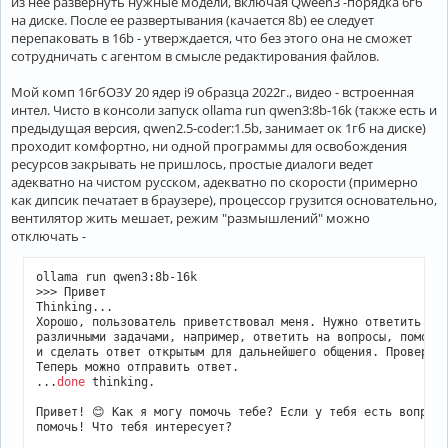
из нее развернуть нужные модели, включая Qween3 -порядка 6гб
на диске. После ее развертывания (качается 8b) ее следует
перепаковать в 16b - утверждается, что без этого она не сможет
сотрудничать с агентом в смысле редактирования файлов.
Мой комп 16гбОЗУ 20 ядер i9 образца 2022г., видео - встроенная
интел. Чисто в консоли запуск ollama run qwen3:8b-16k (также есть и
предыдущая версия, qwen2.5-coder:1.5b, занимает ок 1гб на диске)
проходит комфортно, ни одной программы для освобождения
ресурсов закрывать не пришлось, простые диалоги ведет
адекватно на чистом русском, адекватно по скорости (примерно
как дипсик печатает в браузере), процессор грузится основательно,
вентилятор жить мешает, режим "размышлений" можно
отключать -
ollama run qwen3:8b-16k 

>>> Привет

Thinking...

Хорошо, пользователь приветствовал меня. Нужно ответить дру
различными задачами, например, ответить на вопросы, помочь 
и сделать ответ открытым для дальнейшего общения. Проверю, 
Теперь можно отправить ответ.

...
done
 thinking.

Привет! 😊 Как я могу помочь тебе? Если у тебя есть вопросы
помочь! Что тебя интересует?
