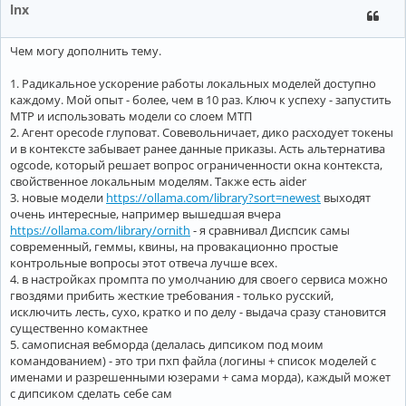
Repo-map: disabled

lnx
───────────────────────────────────────────────────────────
> Привет

Чем могу дополнить тему.
Привет

1. Радикальное ускорение работы локальных моделей доступно
каждому. Мой опыт - более, чем в 10 раз. Ключ к успеху - запустить
Tokens: 594 sent, 3 received.

───────────────────────────────────────────────────────────
MTP и использовать модели со слоем МТП
> /exit

2. Агент opecode глуповат. Совевольничает, дико расходует токены
=========================

и в контексте забывает ранее данные приказы. Асть альтернатива
ollama/qwen3:14b with whole edit format

ogcode, который решает вопрос ограниченности окна контекста,
Git repo: none

свойственное локальным моделям. Также есть aider
Repo-map: disabled

───────────────────────────────────────────────────────────
3. новые модели
https://ollama.com/library?sort=newest
выходят
> Привет

очень интересные, например вышедшая вчера
https://ollama.com/library/ornith
- я сравнивал Диспсик самы
     █░    Waiting for ollama/qwen3:14b

современный, геммы, квины, на провакационно простые
    █░     Waiting for ollama/qwen3:14b

контрольные вопросы этот отвеча лучше всех.
-----------------------------------------------------------
4. в настройках промпта по умолчанию для своего сервиса можно
гвоздями прибить жесткие требования - только русский,
► THINKING

исключить лесть, сухо, кратко и по делу - выдача сразу становится
существенно комактнее
Okay, the user started with a request to change a greeting 
5. самописная вебморда (делалась дипсиком под моим
they said they switched to a new codebase and don'
t want 
a
saying "Привет" which is "Hello" in Russian.

командованием) - это три пхп файла (логины + список моделей с
именами и разрешенными юзерами + сама морда), каждый может
Hmm, maybe they'
re testing if I
'm paying attention. They me
с дипсиком сделать себе сам
shouldn'
t make 
any
 changes. But their latest message 
is
 ju