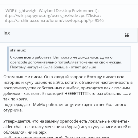
LWDE (Lightweight Wayland Desktop Environment) :
https://wiki.puppyrus.org/users_os/lwde ; puZZle.iso :
https://archlinux.com.ru/forum/viewtopic.php?p=9546
lnx
sfslinux:
Скорее всего работает. Вы просто не дождались. Думаю
opencode дополнительно потребляет токены на свои нужды.
Поэтому нагрузка была больше - ответ дольше
О том выше и писал. Он в каждый запрос к бэкэнду пихает всю
историю и кучу шаблонов. Это, кстати, объясняет настойчивость в
воспроизводстве собственных ошибок, приходится как с полным
дебилом - как понял? повтори? НЕЕЕЕТТТТ!!!! сто раз объяснял ..... и
так по кругу.
подтверждаю - МиМо работает ощутимо адекватнее большого
огурчика.
Утверждается, что на замену opencode есть локальные клиенты -
aider-chat - не встал у меня ни из Ауры (тянул кучу зависимостей и
обломался), ни из pipx
cecli - это чисто терминальный. Поставился, запустился.