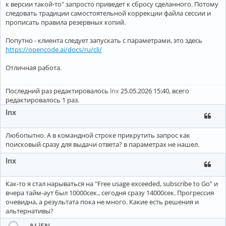
к версии такой-то" запросто приведет к сбросу сделанного. Потому
следовать традиции самостоятельной коррекции файла сессии и
прописать правила резервных копий.
Попутно - клиента следует запускать с параметрами, это здесь
https://opencode.ai/docs/ru/cli/
Отличная работа.
Последний раз редактировалось
lnx
25.05.2026 15:40, всего
редактировалось 1 раз.
lnx
Любопытно. А в командной строке прикрутить запрос как
поисковый сразу для выдачи ответа? в параметрах не нашел.
lnx
Как-то я стал нарываться на "Free usage exceeded, subscribe to Go" и
вчера тайм-аут был 10000сек., сегодня сразу 14000сек. Прогрессия
очевидна, а результата пока не много. Какие есть решения и
альтернативы?
ALiEN