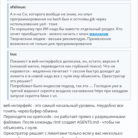
sfslinux:
А я на Си, которого вообще не знаю, но опыт
программирования на bash был и остновы gtk через
использование yad - тоже
По хорошему про ИИ надо бы завести отдельный раздел. Кто
хочет приобщиться - можно начать с моих
мануалов
Творческим людям - весьма рекомендую. Применение
возможно не только для программирования
lnx:
Покамест в веб-интерфейсе диписика, он, кстати, версии 4
(никакой магии, переводится как глубокий поиск). Что не
наравится - медленно печатает + сессия быстро доходит до
лимита и в новой надо все с нуля ему объяснять. Оркестратор
это решает?
Попробовал было яндексов подход, так эта .... Господня уже в
третий вариант скрипта всадила скачивание https при кажддом
запуске скрипта бяки с vл.
веб-интерфейс - это самый начальный уровень. Неудобно все
гонять через буфер обмена.
Переходите на opencode - он работает прямо с разрешенными
файлами. После команды /init создает AGENTS.md - чтобы не
объяснять с нуля.
Оркестратор решает с лимитами только если у вас несколько