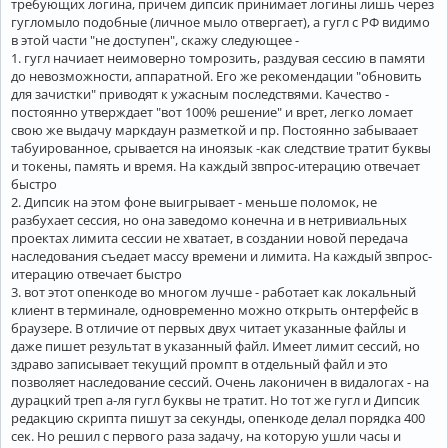
требующих логина, причем дипсик принимает логины лишь через
гугломыло подобные (личное мыло отвергает), а гугл с РФ видимо
в этой части "не доступен", скажу следующее -
1. гугл начиает неимоверно томрозить, раздувая сессию в памяти
до невозможности, аппаратной. Его же рекомендации "обновить
для зачистки" приводят к ужасным последствями. Качество -
постоянно утверждает "вот 100% решение" и врет, легко ломает
свою же выдачу маркдаун разметкой и пр. Постоянно забываает
табуированное, срывается на иноязык -как следствие тратит буквы
и токены, память и время. На каждый звпрос-итерацию отвечает
быстро
2. Дипсик на этом фоне выигрывает - меньше поломок, не
разбухает сессия, но она заведомо конечна и в нетривиальных
проектах лимита сессии не хватает, в создании новой передача
наследования съедает массу времени и лимита. На каждый звпрос-
итерацию отвечает быстро
3. вот этот опенкоде во многом лучше - работает как локальный
клиент в терминале, одновременно можно открыть онтерфейс в
браузере. В отличие от первых двух читает указанные файлы и
даже пишет результат в указанный файл. Имеет лимит сессий, но
здраво записывает текущий промпт в отдельный файл и это
позволяет наследование сессий. Очень лаконичен в видалогах - на
дурацкий треп а-ля гугл буквы не тратит. Но тот же гугл и Дипсик
редакцию скрипта пишут за секунды, опенкоде делал порядка 400
сек. Но решил с первого раза задачу, на которую ушли часы и