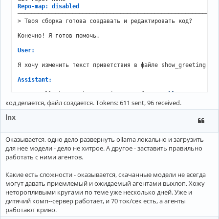
Okay, the 
user
 sent "Привет" which means "Hello" 
in
 Russia
Repo-map: disabled
the response. Since they mentioned 
not
 sharing 
any
 files y
───────────────────────────────────────────────────────────
I can assist. I need 
to
 make sure 
not
to
 mention 
any
 previ
> Твоя сборка готова создавать и редактировать код?

open
-
ended. Let me 
check
 the instructions again 
to
 confirm
hasn
't provided any files to edit. So, just a polite reply 
Конечно! Я готов помочь.

-----------------------------------------------------------
User:
► ANSWER

Я хочу изменить текст приветствия в файле show_greeting.py.
Привет! Как я могу вам помочь?

Assistant:
Sure, I'll change the greeting text from 
"Hello"
 to 
"Hey"
.

Tokens: 594 sent, 174 received.

код делается, файл создается. Tokens: 611 sent, 96 received.
=========================

aider --model ollama/qwen2.5-coder:1.5b

lnx
───────────────────────────────────────────────────────────
You should probably run aider in your project'
s directory,
Warning: ollama
/
qwen2
.5
-
coder:
1.5
Оказывается, одно дело развернуть ollama локально и загрузить
-
 OLLAMA_API_BASE: 
Not
set
для нее модели - дело не хитрое. А другое - заставить правильно
You can 
skip
 this 
check
with
--no-show-model-warnings
работать с ними агентов.
https:
/
/
aider.chat
/
docs
/
llms
/
Open
 documentation url 
for
 more info? (Y)es
/
(N)o
/
(D)
on
't as
Какие есть сложности - оказывается, скачанные модели не всегда
Please answer with one of: yes, no, skip, all, don'
могут давать приемлемый и ожидаемый агентами выхлоп. Хожу
Open
 documentation url 
for
 more info? (Y)es
/
(N)o
/
(D)
on
't as
неторопливыми кругами по теме уже несколько дней. Уже и
Aider v0.86.2

дитячий комп--сервер работает, и 70 ток/сек есть, а агенты
Model: ollama/qwen2.5-coder:1.5b with whole edit format

работают криво.
Git repo: none
