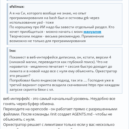
sfslinux:
А я на Си, которого вообще не знаю, но опыт
программирования на bash был и остновы gtk через
использование yad - тоже
По хорошему про ИИ надо бы завести отдельный раздел. Кто
хочет приобщиться - можно начать с моих
мануалов
Творческим людям - весьма рекомендую. Применение
возможно не только для программирования
lnx:
Покамест в веб-интерфейсе диписика, он, кстати, версии 4
(никакой магии, переводится как глубокий поиск). Что не
наравится - медленно печатает + сессия быстро доходит до
лимита и в новой надо все с нуля ему объяснять. Оркестратор
это решает?
Попробовал было яндексов подход, так эта .... Господня уже в
третий вариант скрипта всадила скачивание https при кажддом
запуске скрипта бяки с vл.
веб-интерфейс - это самый начальный уровень. Неудобно все
гонять через буфер обмена.
Переходите на opencode - он работает прямо с разрешенными
файлами. После команды /init создает AGENTS.md - чтобы не
объяснять с нуля.
Оркестратор решает с лимитами только если у вас несколько