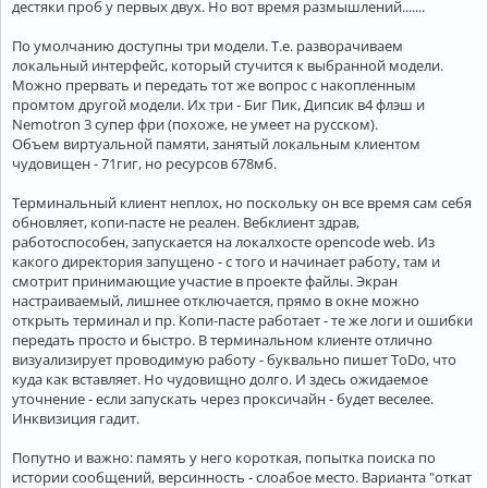
дестяки проб у первых двух. Но вот время размышлений.......
По умолчанию доступны три модели. Т.е. разворачиваем
локальный интерфейс, который стучится к выбранной модели.
Можно прервать и передать тот же вопрос с накопленным
промтом другой модели. Их три - Биг Пик, Дипсик в4 флэш и
Nemotron 3 супер фри (похоже, не умеет на русском).
Объем виртуальной памяти, занятый локальным клиентом
чудовищен - 71гиг, но ресурсов 678мб.
Терминальный клиент неплох, но поскольку он все время сам себя
обновляет, копи-пасте не реален. Вебклиент здрав,
работоспособен, запускается на локалхосте opencode web. Из
какого директория запущено - с того и начинает работу, там и
смотрит принимающие участие в проекте файлы. Экран
настраиваемый, лишнее отключается, прямо в окне можно
открыть терминал и пр. Копи-пасте работает - те же логи и ошибки
передать просто и быстро. В терминальном клиенте отлично
визуализирует проводимую работу - буквально пишет ToDo, что
куда как вставляет. Но чудовищно долго. И здесь ожидаемое
уточнение - если запускать через проксичайн - будет веселее.
Инквизиция гадит.
Попутно и важно: память у него короткая, попытка поиска по
истории сообщений, версинность - слоабое место. Варианта "откат