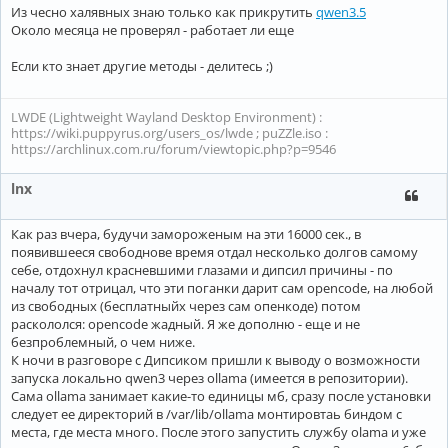
Из чесно халявных знаю только как прикрутить
qwen3.5
Около месяца не проверял - работает ли еще
Если кто знает другие методы - делитесь ;)
LWDE (Lightweight Wayland Desktop Environment) :
https://wiki.puppyrus.org/users_os/lwde ; puZZle.iso :
https://archlinux.com.ru/forum/viewtopic.php?p=9546
lnx
Как раз вчера, будучи замороженым на эти 16000 сек., в
появившееся свободнове время отдал несколько долгов самому
себе, отдохнул красневшими глазами и дипсил причины - по
началу тот отрицал, что эти поганки дарит сам opencode, на любой
из свободных (бесплатныйх через сам опенкоде) потом
раскололся: opencode жадный. Я же дополню - еще и не
безпроблемный, о чем ниже.
К ночи в разговоре с Дипсиком пришли к выводу о возможности
запуска локально qwen3 через ollama (имеется в репозитории).
Сама ollama занимает какие-то единицы мб, сразу после установки
следует ее директорий в /var/lib/ollama монтировтаь биндом с
места, где места много. После этого запустить службу olama и уже