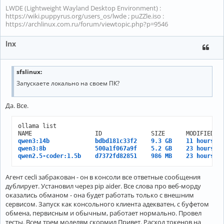
LWDE (Lightweight Wayland Desktop Environment) :
https://wiki.puppyrus.org/users_os/lwde ; puZZle.iso :
https://archlinux.com.ru/forum/viewtopic.php?p=9546
lnx
sfslinux:
Запускаете локально на своем ПК?
Да. Все.
ollama list

qwen3:14b             bdbd181c33f2    9.3 GB    11 hours a
qwen3:8b              500a1f067a9f    5.2 GB    23 hours a
qwen2.5-coder:1.5b    d7372fd82851    986 MB    23 hours a
Агент cecli забракован - он в консоли все ответные сообщения
дублирует. Установил через pip aider. Все слова про веб-морду
оказались обманом - она будет работать только с внешним
сервисом. Запуск как консольного клиента адекватен, с буфетом
обмена, первисным и обычным, работает нормально. Провел
тесты. Всем трем моделям скормил Привет. Расход токенов на