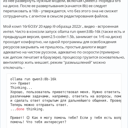
из нее развернуть нужные модели, включая Qween3 -порядка 6гб
на диске. После ее развертывания (качается 8b) ее следует
перепаковать в 16b - утверждается, что без этого она не сможет
сотрудничать с агентом в смысле редактирования файлов.
Мой комп 16гбОЗУ 20 ядер i9 образца 2022г., видео - встроенная
интел. Чисто в консоли запуск ollama run qwen3:8b-16k (также есть и
предыдущая версия, qwen2.5-coder:1.5b, занимает ок 1гб на диске)
проходит комфортно, ни одной программы для освобождения
ресурсов закрывать не пришлось, простые диалоги ведет
адекватно на чистом русском, адекватно по скорости (примерно
как дипсик печатает в браузере), процессор грузится основательно,
вентилятор жить мешает, режим "размышлений" можно
отключать -
ollama run qwen3:8b-16k 

>>> Привет

Thinking...

Хорошо, пользователь приветствовал меня. Нужно ответить дру
различными задачами, например, ответить на вопросы, помочь 
и сделать ответ открытым для дальнейшего общения. Проверю, 
Теперь можно отправить ответ.

...
done
 thinking.

Привет! 😊 Как я могу помочь тебе? Если у тебя есть вопросы
помочь! Что тебя интересует?
