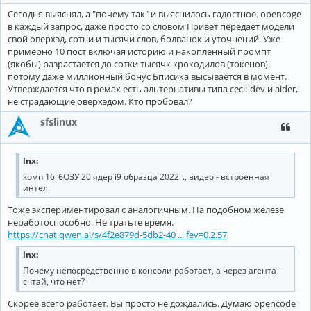
Сегодня выяснял, а "почему так" и выяснилось гадостное. opencoge
в каждый запрос, даже просто со словом Привет передает модели
свой оверхэд, сотни и тысячи слов, болванок и уточнений. Уже
примерно 10 пост включая историю и накопленный промпт
(якобы) разрастается до сотки тысячк крокодилов (токенов),
потому даже миллионный бонус Бписика высывается в момент.
Утверждается что в ремах есть альтернативы типа cecli-dev и aider,
не страдающие оверхэдом. Кто пробовал?
sfslinux
lnx:
комп 16гбОЗУ 20 ядер i9 образца 2022г., видео - встроенная
интел.
Тоже экспериментировал с аналогичным. На подобном железе
неработоспособно. Не тратьте время.
https://chat.qwen.ai/s/4f2e879d-5db2-40 ... fev=0.2.57
lnx:
Почему непосредственно в консоли работает, а через агента -
счтай, что нет?
Скорее всего работает. Вы просто не дождались. Думаю opencode