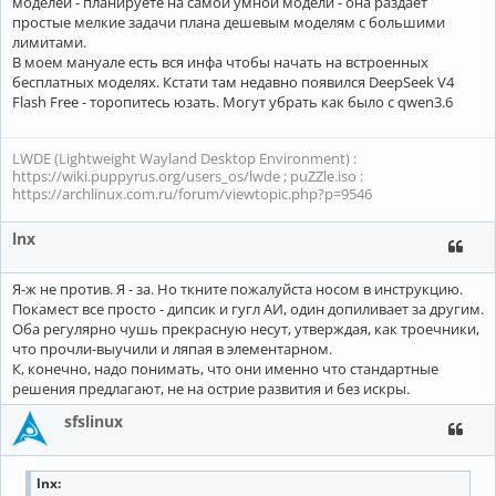
моделей - планируете на самой умной модели - она раздает
простые мелкие задачи плана дешевым моделям с большими
лимитами.
В моем мануале есть вся инфа чтобы начать на встроенных
бесплатных моделях. Кстати там недавно появился DeepSeek V4
Flash Free - торопитесь юзать. Могут убрать как было с qwen3.6
LWDE (Lightweight Wayland Desktop Environment) :
https://wiki.puppyrus.org/users_os/lwde ; puZZle.iso :
https://archlinux.com.ru/forum/viewtopic.php?p=9546
lnx
Я-ж не против. Я - за. Но ткните пожалуйста носом в инструкцию.
Покамест все просто - дипсик и гугл АИ, один допиливает за другим.
Оба регулярно чушь прекрасную несут, утверждая, как троечники,
что прочли-выучили и ляпая в элементарном.
К, конечно, надо понимать, что они именно что стандартные
решения предлагают, не на острие развития и без искры.
sfslinux
lnx: