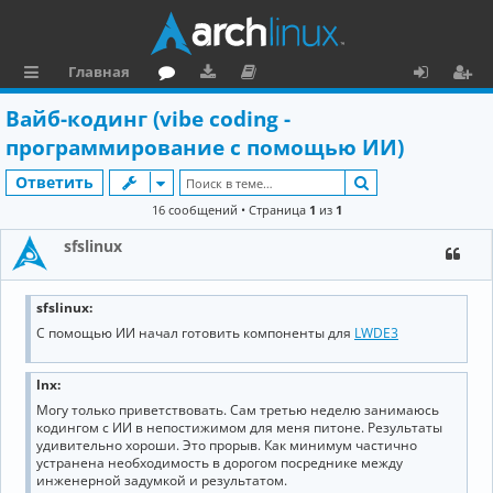
Главная
с
о
аг
о
х
ег
Вайб-кодинг (vibe coding -
ы
ру
ру
ку
о
и
программирование с помощью ИИ)
л
м
зк
м
д
ст
Поиск
Ответить
к
и
е
р
16 сообщений • Страница
1
из
1
и
н
а
sfslinux
та
ц
ц
и
sfslinux:
С помощью ИИ начал готовить компоненты для
LWDE3
и
я
я
lnx:
Могу только приветствовать. Сам третью неделю занимаюсь
кодингом с ИИ в непостижимом для меня питоне. Результаты
удивительно хороши. Это прорыв. Как минимум частично
устранена необходимость в дорогом посреднике между
инженерной задумкой и результатом.