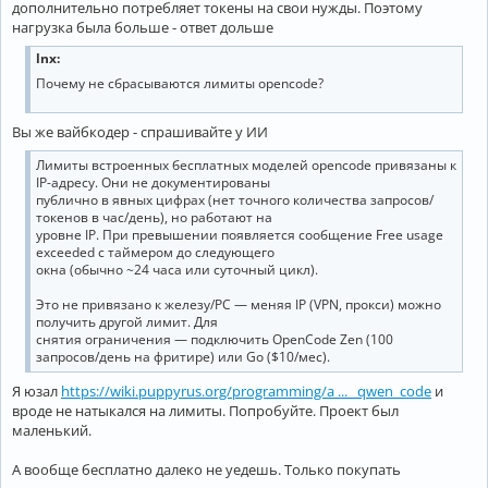
дополнительно потребляет токены на свои нужды. Поэтому
нагрузка была больше - ответ дольше
lnx:
Почему не сбрасываются лимиты opencode?
Вы же вайбкодер - спрашивайте у ИИ
Лимиты встроенных бесплатных моделей opencode привязаны к
IP-адресу. Они не документированы
публично в явных цифрах (нет точного количества запросов/
токенов в час/день), но работают на
уровне IP. При превышении появляется сообщение Free usage
exceeded с таймером до следующего
окна (обычно ~24 часа или суточный цикл).
Это не привязано к железу/PC — меняя IP (VPN, прокси) можно
получить другой лимит. Для
снятия ограничения — подключить OpenCode Zen (100
запросов/день на фритире) или Go ($10/мес).
Я юзал
https://wiki.puppyrus.org/programming/a ... _qwen_code
и
вроде не натыкался на лимиты. Попробуйте. Проект был
маленький.
А вообще бесплатно далеко не уедешь. Только покупать