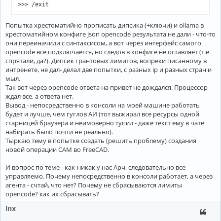
Попытка хрестоматийно прописать дипсика (+ключи) и ollama в
хрестоматийном конфиге json opencode результата не дали - что-то
они переиначили с синтаксисом, а вот через интерфейс самого
opencode все подключается, но следов в конфиге не оставляет (т.е.
спрятали, да?). Дипсик грантовых лимитов, вопреки писанному в
интренете, не дал- делал две попытки, с разных ip и разных стран и
мыл.
Так вот через opencode ответа на привет не дождался. Процессор
ждал все, а ответа нет.
Вывод - непосредственно в консоли на моей машине работать
будет и лучше, чем гуглов АИ (тот выжирал все ресурсы одной
старницей браузера и неимоверно тупил - даже текст ему в чате
набирать было почти не реально).
Тыркаю тему в попытке создать (решить проблему) создания
новой операции CAM во FreeCAD.
И вопрос по теме - как-никак у нас Арч, следовательно все
управляемо. Почему непосредственно в консоли работает, а через
агента - счтай, что нет? Почему не сбрасываются лимиты
opencode? как их сбрасывать?
lnx