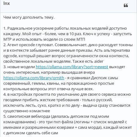
Repo-map: disabled

lnx
───────────────────────────────────────────────────────────
> Привет

Чем могу дополнить тему.
Привет

1. Радикальное ускорение работы локальных моделей доступно
каждому. Мой опыт - более, чем в 10 раз. Ключ к успеху - запустить
Tokens: 594 sent, 3 received.

───────────────────────────────────────────────────────────
MTP и использовать модели со слоем МТП
> /exit

2. Агент opecode глуповат. Совевольничает, дико расходует токены
=========================

и в контексте забывает ранее данные приказы. Асть альтернатива
ollama/qwen3:14b with whole edit format

ogcode, который решает вопрос ограниченности окна контекста,
Git repo: none

свойственное локальным моделям. Также есть aider
Repo-map: disabled

───────────────────────────────────────────────────────────
3. новые модели
https://ollama.com/library?sort=newest
выходят
> Привет

очень интересные, например вышедшая вчера
https://ollama.com/library/ornith
- я сравнивал Диспсик самы
     █░    Waiting for ollama/qwen3:14b

современный, геммы, квины, на провакационно простые
    █░     Waiting for ollama/qwen3:14b

контрольные вопросы этот отвеча лучше всех.
-----------------------------------------------------------
4. в настройках промпта по умолчанию для своего сервиса можно
гвоздями прибить жесткие требования - только русский,
► THINKING

исключить лесть, сухо, кратко и по делу - выдача сразу становится
существенно комактнее
Okay, the user started with a request to change a greeting 
5. самописная вебморда (делалась дипсиком под моим
they said they switched to a new codebase and don'
t want 
a
saying "Привет" which is "Hello" in Russian.

командованием) - это три пхп файла (логины + список моделей с
именами и разрешенными юзерами + сама морда), каждый может
Hmm, maybe they'
re testing if I
'm paying attention. They me
с дипсиком сделать себе сам
shouldn'
t make 
any
 changes. But their latest message 
is
 ju