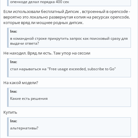
опенкоде делал порядка 400 сек
Если использовали бесплатный Дипсик , встроенный в opencode -
вероятно это локально развернутая копия на ресурсах opencode,
которые вряд ли мощнее родных дипсик.
lnx:
в командной строке прикрутить запрос как поисковый сразу для
выдачи ответа?
Не находил. Вряд ли есть. Там упор на сессии
lnx:
стал нарываться на "Free usage exceeded, subscribe to Go"
На какой модели?
lnx:
Какие есть решения
Купить
lnx:
альтернативы?