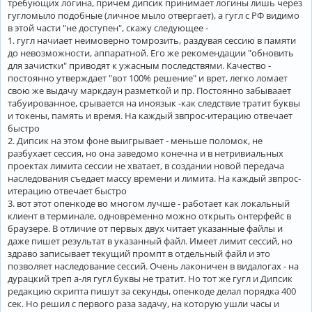
требующих логина, причем дипсик принимает логины лишь через
гугломыло подобные (личное мыло отвергает), а гугл с РФ видимо
в этой части "не доступен", скажу следующее -
1. гугл начиает неимоверно томрозить, раздувая сессию в памяти
до невозможности, аппаратной. Его же рекомендации "обновить
для зачистки" приводят к ужасным последствями. Качество -
постоянно утверждает "вот 100% решение" и врет, легко ломает
свою же выдачу маркдаун разметкой и пр. Постоянно забываает
табуированное, срывается на иноязык -как следствие тратит буквы
и токены, память и время. На каждый звпрос-итерацию отвечает
быстро
2. Дипсик на этом фоне выигрывает - меньше поломок, не
разбухает сессия, но она заведомо конечна и в нетривиальных
проектах лимита сессии не хватает, в создании новой передача
наследования съедает массу времени и лимита. На каждый звпрос-
итерацию отвечает быстро
3. вот этот опенкоде во многом лучше - работает как локальный
клиент в терминале, одновременно можно открыть онтерфейс в
браузере. В отличие от первых двух читает указанные файлы и
даже пишет результат в указанный файл. Имеет лимит сессий, но
здраво записывает текущий промпт в отдельный файл и это
позволяет наследование сессий. Очень лаконичен в видалогах - на
дурацкий треп а-ля гугл буквы не тратит. Но тот же гугл и Дипсик
редакцию скрипта пишут за секунды, опенкоде делал порядка 400
сек. Но решил с первого раза задачу, на которую ушли часы и