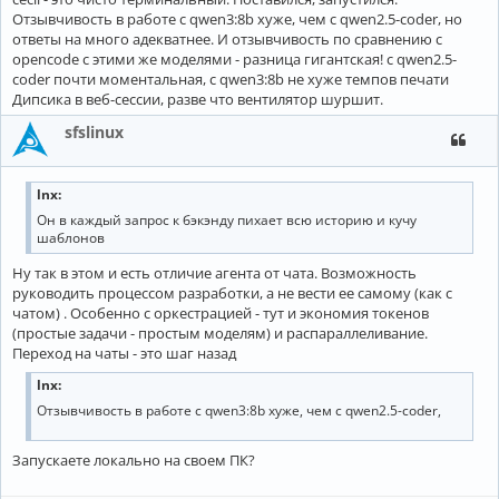
Отзывчивость в работе с qwen3:8b хуже, чем с qwen2.5-coder, но
ответы на много адекватнее. И отзывчивость по сравнению с
opencode с этими же моделями - разница гигантская! с qwen2.5-
coder почти моментальная, с qwen3:8b не хуже темпов печати
Дипсика в веб-сессии, разве что вентилятор шуршит.
sfslinux
lnx:
Он в каждый запрос к бэкэнду пихает всю историю и кучу
шаблонов
Ну так в этом и есть отличие агента от чата. Возможность
руководить процессом разработки, а не вести ее самому (как с
чатом) . Особенно с оркестрацией - тут и экономия токенов
(простые задачи - простым моделям) и распараллеливание.
Переход на чаты - это шаг назад
lnx:
Отзывчивость в работе с qwen3:8b хуже, чем с qwen2.5-coder,
Запускаете локально на своем ПК?