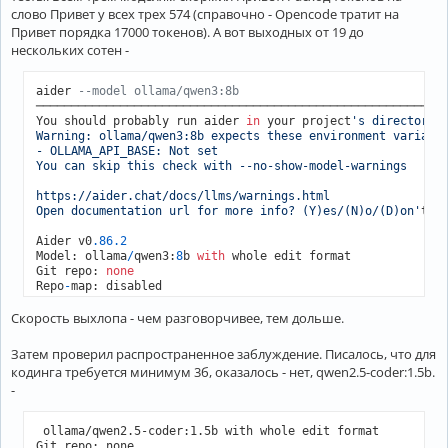
слово Привет у всех трех 574 (справочно - Opencode тратит на
Привет порядка 17000 токенов). А вот выходных от 19 до
нескольких сотен -
aider 
--model ollama/qwen3:8b
───────────────────────────────────────────────────────────
You should probably run aider 
in
 your project
's directory, 
Warning: ollama/qwen3:8b expects these environment variable
- OLLAMA_API_BASE: Not set

You can skip this check with --no-show-model-warnings

https://aider.chat/docs/llms/warnings.html

Open documentation url for more info? (Y)es/(N)o/(D)on'
t as
Aider v0
.86
.2
Model: ollama
/
qwen3:
8
b 
with
 whole edit format

Git repo: 
none
Repo
-
map: disabled

Скорость выхлопа - чем разговорчивее, тем дольше.
>
 Привет

   ░█      Waiting 
for
 ollama
/
qwen3:
8
b

Затем проверил распространенное заблуждение. Писалось, что для
    ░█     Waiting 
for
 ollama
/
qwen3:
8
b

кодинга требуется минимум 3б, оказалось - нет, qwen2.5-coder:1.5b.
-
----------------------------------------------------------
► THINKING

 ollama/qwen2.5-coder:1.5b with whole edit format
