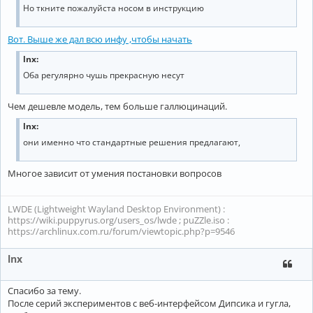
Но ткните пожалуйста носом в инструкцию
Вот. Выше же дал всю инфу ,чтобы начать
lnx:
Оба регулярно чушь прекрасную несут
Чем дешевле модель, тем больше галлюцинаций.
lnx:
они именно что стандартные решения предлагают,
Многое зависит от умения постановки вопросов
LWDE (Lightweight Wayland Desktop Environment) :
https://wiki.puppyrus.org/users_os/lwde ; puZZle.iso :
https://archlinux.com.ru/forum/viewtopic.php?p=9546
lnx
Спасибо за тему.
После серий экспериментов с веб-интерфейсом Дипсика и гугла,