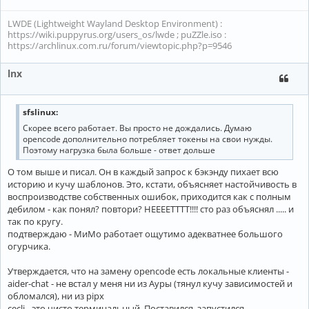
LWDE (Lightweight Wayland Desktop Environment) :
https://wiki.puppyrus.org/users_os/lwde ; puZZle.iso :
https://archlinux.com.ru/forum/viewtopic.php?p=9546
lnx
sfslinux:
Скорее всего работает. Вы просто не дождались. Думаю
opencode дополнительно потребляет токены на свои нужды.
Поэтому нагрузка была больше - ответ дольше
О том выше и писал. Он в каждый запрос к бэкэнду пихает всю
историю и кучу шаблонов. Это, кстати, объясняет настойчивость в
воспроизводстве собственных ошибок, приходится как с полным
дебилом - как понял? повтори? НЕЕЕЕТТТТ!!!! сто раз объяснял ..... и
так по кругу.
подтверждаю - МиМо работает ощутимо адекватнее большого
огурчика.
Утверждается, что на замену opencode есть локальные клиенты -
aider-chat - не встал у меня ни из Ауры (тянул кучу зависимостей и
обломался), ни из pipx
cecli - это чисто терминальный. Поставился, запустился.