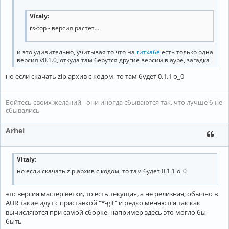
Vitaly:
rs-top - версия растёт...
и это удивительно, учитывая то что на
гитхабе
есть только одна
версия v0.1.0, откуда там берутся другие версии в ауре, загадка
но если скачать zip архив с кодом, то там будет 0.1.1 о_0
Бойтесь своих желаний - они иногда сбываются так, что лучше б не
сбывались
Arhei
Vitaly:
но если скачать zip архив с кодом, то там будет 0.1.1 о_0
это версия мастер ветки, то есть текущая, а не релизная; обычно в
AUR такие идут с приставкой "*-git" и редко меняются так как
вычисляются при самой сборке, например здесь это могло бы
быть