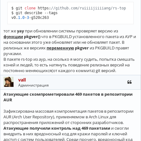
$ git 
clone
 https:
//github.com/ruiiiijiiiiang/rs-top
$ git describe --tags

v0.
1.0
-
3
-g520c263
тот же
yay
при обновлении системы проверяет версию из
функции
pkgver()
что в PKGBUILD установленного пакета из АУР и
на основании этого уже обновляет или не обновляет пакет. В
релизных же версиях
переменную
pkgver
из PKGBUILD правят
ручками.
В пакете rs-top из аур, на сколько я могу судить, попытка смешать
коней и людей, то есть натянуть поведение релизных версий на
постоянно меняющихся(от каждого коммита) git версий.
vall
Администрация
Атакующие скомпрометировали 469 пакетов в репозитории
AUR
Зафиксирована массовая компрометация пакетов в репозитории
AUR (Arch User Repository), применяемом в Arch Linux для
распространения приложений от сторонних разработчиков.
Атакующие получили контроль над 469 пакетами
и смогли
внедрить в них вредоносный код для кражи паролей и ключей
доступ с систем пользователей. Среди прочего, вредоносный код