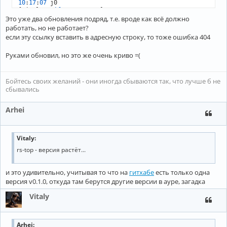
10
:
17
:
07
 j0

[vitaly
@trifon
:
~
/
rs
-
Это уже два обновления подряд, т.е. вроде как всё должно
работать, но не работает?
если эту ссылку вставить в адресную строку, то тоже ошибка 404
Руками обновил, но это же очень криво =(
Бойтесь своих желаний - они иногда сбываются так, что лучше б не
сбывались
Arhei
Vitaly:
rs-top - версия растёт...
и это удивительно, учитывая то что на
гитхабе
есть только одна
версия v0.1.0, откуда там берутся другие версии в ауре, загадка
Vitaly
Arhei
: