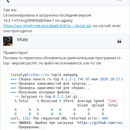
Там же:
Скомпилирована и загружена последняя версия
14.3.1+r516+g5998566829ee-1 по адресу
https://aur-imreh-net.ipns.dweb.link/gc ... kg.tar.zst
, на случай, если
она пригодится.
Vitaly
Приветствую!
Почему-то перестала обновляться замечательная программа rs-
top - версия растёт, но файл не скачивается, как-то так
[vitaly
@trifon
:
~
/
rs
-
=
=
>
 Сборка пакета rs
-
top 
0.1
.2
-1
 (Чт 
07
 мая 
2026
10
:
17
:
06
=
=
>
=
=
>
=
=
>
 Получение исходных файлов...

-
>
 Загрузка rs
-
top
-0.1
.2
.tar.gz...

%
 Total    
%
 Received 
%
 Xferd  Average Speed  
Time
Ti
                                 Dload  Upload  Total   Sp
0
0
0
0
0
0
0
0
0
0
0
0
0
0
0
0
curl: (
22
) The requested URL returned error: 
404
=
=
>
 ОШИБКА: Ошибка при загрузке 
'https://github.com/ruiiii