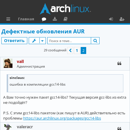
Главная
с
о
аг
о
х
ег
Дефектные обновления AUR
ы
ру
ру
ку
о
и
Поиск
Ответить
л
м
зк
м
д
ст
1
29 сообщений
Пред.
2
к
и
е
р
vall
и
н
а
Администрация
та
ц
sinclaus:
ц
и
ошибка в компиляции gcc14-libs
и
я
я
А Вам точно нужен пакет gcc14-libs? Текущая версия gcc-libs из extra
не подойдёт?
P.S. С этим gcc14-libs пакетом (как пишут в AUR) действительно есть
проблемы
https://aur.archlinux.org/packages/gcc14-libs
valeracr