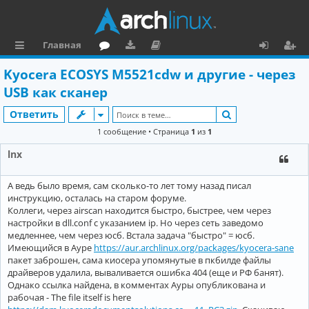
Главная
с
о
аг
о
х
ег
Kyocera ECOSYS M5521cdw и другие - через
ы
ру
ру
ку
о
и
USB как сканер
л
м
зк
м
д
ст
Поиск
Ответить
к
и
е
р
1 сообщение • Страница
1
из
1
и
н
а
lnx
та
ц
А ведь было время, сам сколько-то лет тому назад писал
ц
и
инструкцию, осталась на старом форуме.
и
я
Коллеги, через airscan находится быстро, быстрее, чем через
настройки в dll.conf с указанием ip. Но через сеть заведомо
я
медленнее, чем через юсб. Встала задача "быстро" = юсб.
Имеющийся в Ауре
https://aur.archlinux.org/packages/kyocera-sane
пакет заброшен, сама киосера упомянутые в пкбилде файлы
драйверов удалила, вываливается ошибка 404 (еще и РФ банят).
Однако ссылка найдена, в комментах Ауры опубликована и
рабочая - The file itself is here