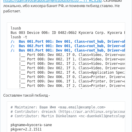
https://dam.kyoceradocumentsolutions.co ... 11_RC3.zip
. Скачиваю
локально, ибо киосера банит РФ, и поменяв пкбилд ставлю. Не
работает.
lsusb

Bus 003 Device 006: ID 0482:06b2 Kyocera Corp. Kyocera ECOS
/:  Bus 001.Port 001: Dev 001, Class=root_hub, Driver=xhci
/:  Bus 002.Port 001: Dev 001, Class=root_hub, Driver=xhci
/:  Bus 003.Port 001: Dev 001, Class=root_hub, Driver=xhci
    |__ Port 008: Dev 002, If 0, Class=Video, Driver=uvcvid
    |__ Port 008: Dev 002, If 1, Class=Video, Driver=uvcvid
    |__ Port 008: Dev 002, If 2, Class=Video, Driver=uvcvid
    |__ Port 008: Dev 002, If 3, Class=Video, Driver=uvcvid
    |__ Port 008: Dev 002, If 4, Class=Application Specific
    |__ Port 009: Dev 006, If 0, Class=Printer, Driver=usbf
    |__ Port 009: Dev 006, If 1, Class=Printer, Driver=usbf
    |__ Port 009: Dev 006, If 2, Class=Printer, Driver=usbf
    |__ Port 010: Dev 004, If 0, Class=Wireless, Driver=btu
Составлен такой пкбилд -
/:  Bus 004.Port 001: Dev 001, Class=root_hub, Driver=xhci
# Maintainer: Ваше Имя <ваш.email@example.com>
# Contributor: dreieck (https://aur.archlinux.org/account/
# Contributor: Martin Dünkelmann <nc-duenkekl3@netcologne.
pkgname=kyocera-sane

pkgver=2.2.1511
