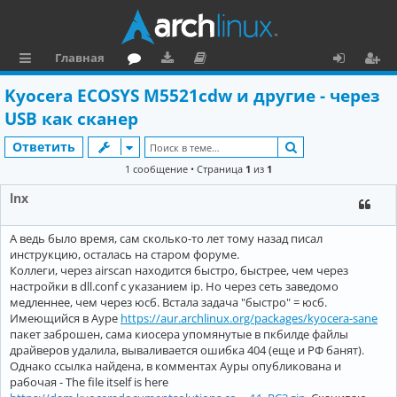
Главная
с
о
аг
о
х
ег
Kyocera ECOSYS M5521cdw и другие - через
ы
ру
ру
ку
о
и
USB как сканер
л
м
зк
м
д
ст
Поиск
Ответить
к
и
е
р
1 сообщение • Страница
1
из
1
и
н
а
lnx
та
ц
А ведь было время, сам сколько-то лет тому назад писал
ц
и
инструкцию, осталась на старом форуме.
и
я
Коллеги, через airscan находится быстро, быстрее, чем через
настройки в dll.conf с указанием ip. Но через сеть заведомо
я
медленнее, чем через юсб. Встала задача "быстро" = юсб.
Имеющийся в Ауре
https://aur.archlinux.org/packages/kyocera-sane
пакет заброшен, сама киосера упомянутые в пкбилде файлы
драйверов удалила, вываливается ошибка 404 (еще и РФ банят).
Однако ссылка найдена, в комментах Ауры опубликована и
рабочая - The file itself is here