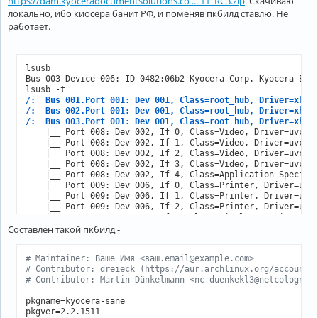
https://dam.kyoceradocumentsolutions.co ... 11_RC3.zip
. Скачиваю
локально, ибо киосера банит РФ, и поменяв пкбилд ставлю. Не
работает.
lsusb

Bus 003 Device 006: ID 0482:06b2 Kyocera Corp. Kyocera ECOS
/:  Bus 001.Port 001: Dev 001, Class=root_hub, Driver=xhci
/:  Bus 002.Port 001: Dev 001, Class=root_hub, Driver=xhci
/:  Bus 003.Port 001: Dev 001, Class=root_hub, Driver=xhci
    |__ Port 008: Dev 002, If 0, Class=Video, Driver=uvcvid
    |__ Port 008: Dev 002, If 1, Class=Video, Driver=uvcvid
    |__ Port 008: Dev 002, If 2, Class=Video, Driver=uvcvid
    |__ Port 008: Dev 002, If 3, Class=Video, Driver=uvcvid
    |__ Port 008: Dev 002, If 4, Class=Application Specific
    |__ Port 009: Dev 006, If 0, Class=Printer, Driver=usbf
    |__ Port 009: Dev 006, If 1, Class=Printer, Driver=usbf
    |__ Port 009: Dev 006, If 2, Class=Printer, Driver=usbf
    |__ Port 010: Dev 004, If 0, Class=Wireless, Driver=btu
Составлен такой пкбилд -
/:  Bus 004.Port 001: Dev 001, Class=root_hub, Driver=xhci
# Maintainer: Ваше Имя <ваш.email@example.com>
# Contributor: dreieck (https://aur.archlinux.org/account/
# Contributor: Martin Dünkelmann <nc-duenkekl3@netcologne.
pkgname=kyocera-sane

pkgver=2.2.1511
