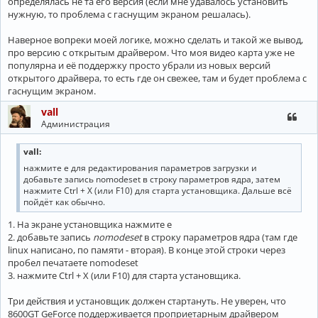
определялась не та его версия (если мне удавалось установить
нужную, то проблема с гаснущим экраном решалась).
Наверное вопреки моей логике, можно сделать и такой же вывод,
про версию с открытым драйвером. Что моя видео карта уже не
популярна и её поддержку просто убрали из новых версий
открытого драйвера, то есть где он свежее, там и будет проблема с
гаснущим экраном.
vall
Администрация
vall:
нажмите e для редактирования параметров загрузки и
добавьте запись nomodeset в строку параметров ядра, затем
нажмите Ctrl + X (или F10) для старта установщика. Дальше всё
пойдёт как обычно.
1. На экране установщика нажмите e
2. добавьте запись
nomodeset
в строку параметров ядра (там где
linux написано, по памяти - вторая). В конце этой строки через
пробел печатаете nomodeset
3. нажмите Ctrl + X (или F10) для старта установщика.
Три действия и установщик должен стартануть. Не уверен, что
8600GT GeForce поддерживается проприетарным драйвером