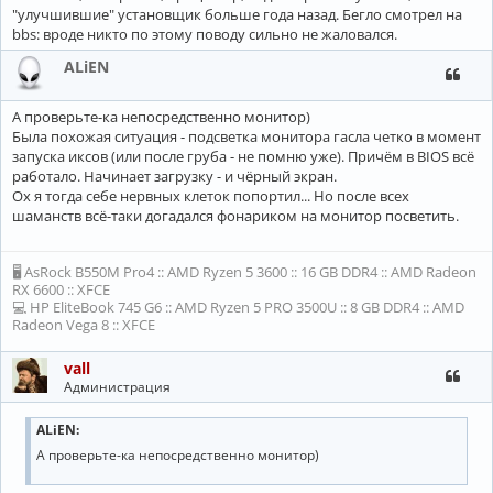
"улучшившие" установщик больше года назад. Бегло смотрел на
bbs: вроде никто по этому поводу сильно не жаловался.
ALiEN
А проверьте-ка непосредственно монитор)
Была похожая ситуация - подсветка монитора гасла четко в момент
запуска иксов (или после груба - не помню уже). Причём в BIOS всё
работало. Начинает загрузку - и чёрный экран.
Ох я тогда себе нервных клеток попортил... Но после всех
шаманств всё-таки догадался фонариком на монитор посветить.
🖥 AsRock B550M Pro4 :: AMD Ryzen 5 3600 :: 16 GB DDR4 :: AMD Radeon
RX 6600 :: XFCE
💻 HP EliteBook 745 G6 :: AMD Ryzen 5 PRO 3500U :: 8 GB DDR4 :: AMD
Radeon Vega 8 :: XFCE
vall
Администрация
ALiEN:
А проверьте-ка непосредственно монитор)