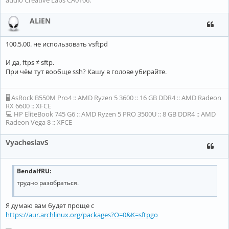
audio Creative Labs CA0106.
ALiEN
100.5.00. не использовать vsftpd
И да, ftps ≠ sftp.
При чём тут вообще ssh? Кашу в голове убирайте.
🖥 AsRock B550M Pro4 :: AMD Ryzen 5 3600 :: 16 GB DDR4 :: AMD Radeon
RX 6600 :: XFCE
💻 HP EliteBook 745 G6 :: AMD Ryzen 5 PRO 3500U :: 8 GB DDR4 :: AMD
Radeon Vega 8 :: XFCE
VyacheslavS
BendalfRU:
трудно разобраться.
Я думаю вам будет проще с
https://aur.archlinux.org/packages?O=0&K=sftpgo