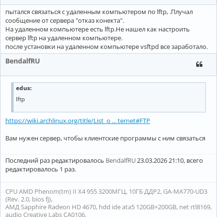
пытался связаться с удаленным компьютером по lftp, .Плучал
сообщение от сервера "отказ конекта".
На удаленном компьютере есть lftp.Не нашел как настроить
сервер lftp на удаленном компьютере.
после установки на удаленном компьютере vsftpd все заработало.
BendalfRU
edus:
lftp
https://wiki.archlinux.org/title/List_o ... ternet#FTP
Вам нужен сервер, чтобы клиентские программы с ним связаться
Последний раз редактировалось
BendalfRU
23.03.2026 21:10, всего
редактировалось 1 раз.
CPU AMD Phenom(tm) II X4 955 3200МГЦ, 10ГБ ДДР2, GA-MA770-UD3
(Rev. 2.0, bios fj),
АМД Sapphire Radeon HD 4670, hdd ide ata5 120GB+200GB, net rtl8169,
audio Creative Labs CA0106.