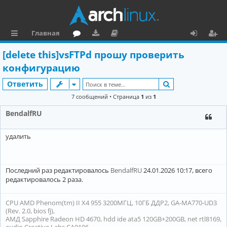
Главная
с
о
аг
о
х
ег
[delete this]vsFTPd прошу проверить
ы
ру
ру
ку
о
и
конфигурацию
л
м
зк
м
д
ст
Поиск
Ответить
к
и
е
р
7 сообщений • Страница
1
из
1
и
н
а
BendalfRU
та
ц
удалить
ц
и
и
я
я
Последний раз редактировалось
BendalfRU
24.01.2026 10:17, всего
редактировалось 2 раза.
CPU AMD Phenom(tm) II X4 955 3200МГЦ, 10ГБ ДДР2, GA-MA770-UD3
(Rev. 2.0, bios fj),
АМД Sapphire Radeon HD 4670, hdd ide ata5 120GB+200GB, net rtl8169,