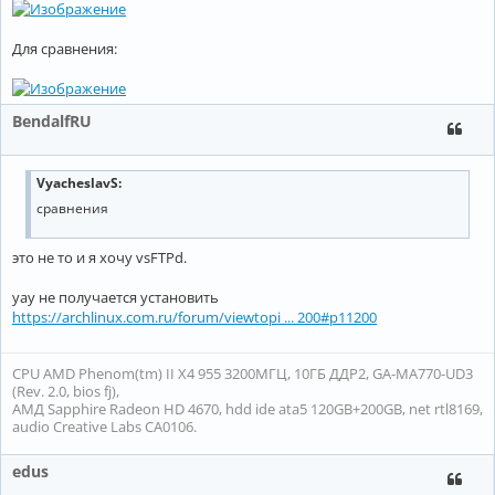
Для сравнения:
BendalfRU
VyacheslavS:
сравнения
это не то и я хочу vsFTPd.
yay не получается установить
https://archlinux.com.ru/forum/viewtopi ... 200#p11200
CPU AMD Phenom(tm) II X4 955 3200МГЦ, 10ГБ ДДР2, GA-MA770-UD3
(Rev. 2.0, bios fj),
АМД Sapphire Radeon HD 4670, hdd ide ata5 120GB+200GB, net rtl8169,
audio Creative Labs CA0106.
edus