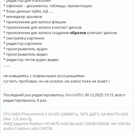
* редактор для markdown
* офисное -- документы, таблицы, презентации.
* базы данных sqlite, sql, ....
* менеджер архивов
* приложение для записи флешек
* приложение для записи компакт дисков
* приложение для записи создания
образов
компакт дисков
* смотрелка картинок
* редактор картинок
* проигрыватель аудио
* проигрыватель видео
* редактор тегов аудио видео
.......
не ковыряясь с отдельными ассоциациями.
гуглить пробовал, но не осилил. ии алиса тоже не знает )
Последний раз редактировалось
BendalfRU
30.12.2025 15:15, всего
редактировалось 9 раз.
CPU AMD Phenom(tm) II X4 955 3200МГЦ, 10ГБ ДДР2, GA-MA770-UD3
(Rev. 2.0, bios fj),
АМД Sapphire Radeon HD 4670, hdd ide ata5 120GB+200GB, net rtl8169,
audio Creative Labs CA0106.