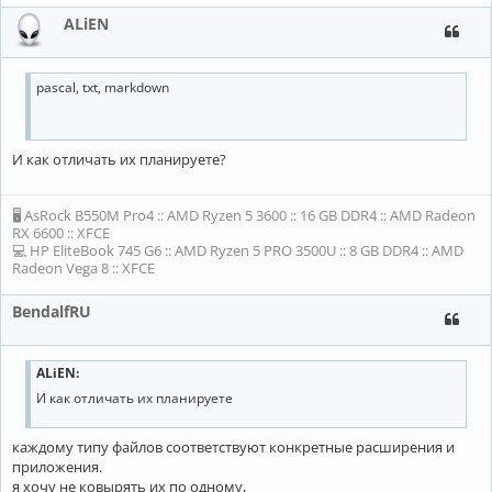
ALiEN
pascal, txt, markdown
И как отличать их планируете?
🖥 AsRock B550M Pro4 :: AMD Ryzen 5 3600 :: 16 GB DDR4 :: AMD Radeon
RX 6600 :: XFCE
💻 HP EliteBook 745 G6 :: AMD Ryzen 5 PRO 3500U :: 8 GB DDR4 :: AMD
Radeon Vega 8 :: XFCE
BendalfRU
ALiEN:
И как отличать их планируете
каждому типу файлов соответствуют конкретные расширения и
приложения.
я хочу не ковырять их по одному,