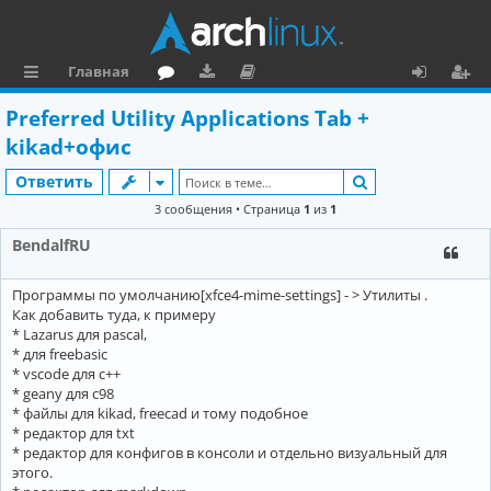
Главная
с
о
аг
о
х
ег
Preferred Utility Applications Tab +
ы
ру
ру
ку
о
и
kikad+офис
л
м
зк
м
д
ст
Поиск
Ответить
к
и
е
р
3 сообщения • Страница
1
из
1
и
н
а
BendalfRU
та
ц
Программы по умолчанию[xfce4-mime-settings] - > Утилиты .
ц
и
Как добавить туда, к примеру
и
я
* Lazarus для pascal,
* для freebasic
я
* vscode для с++
* geany для c98
* файлы для kikad, freecad и тому подобное
* редактор для txt
* редактор для конфигов в консоли и отдельно визуальный для
этого.