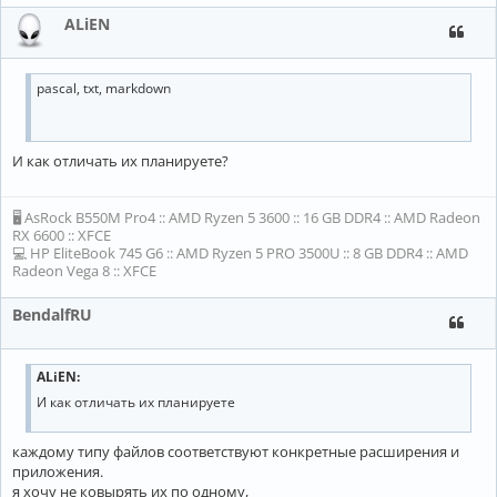
ALiEN
pascal, txt, markdown
И как отличать их планируете?
🖥 AsRock B550M Pro4 :: AMD Ryzen 5 3600 :: 16 GB DDR4 :: AMD Radeon
RX 6600 :: XFCE
💻 HP EliteBook 745 G6 :: AMD Ryzen 5 PRO 3500U :: 8 GB DDR4 :: AMD
Radeon Vega 8 :: XFCE
BendalfRU
ALiEN:
И как отличать их планируете
каждому типу файлов соответствуют конкретные расширения и
приложения.
я хочу не ковырять их по одному,