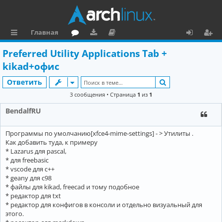
Главная
с
о
аг
о
х
ег
Preferred Utility Applications Tab +
ы
ру
ру
ку
о
и
kikad+офис
л
м
зк
м
д
ст
Поиск
Ответить
к
и
е
р
3 сообщения • Страница
1
из
1
и
н
а
BendalfRU
та
ц
Программы по умолчанию[xfce4-mime-settings] - > Утилиты .
ц
и
Как добавить туда, к примеру
и
я
* Lazarus для pascal,
* для freebasic
я
* vscode для с++
* geany для c98
* файлы для kikad, freecad и тому подобное
* редактор для txt
* редактор для конфигов в консоли и отдельно визуальный для
этого.