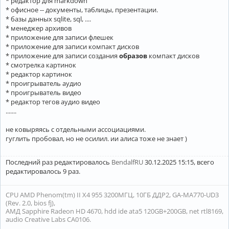
* редактор для markdown
* офисное -- документы, таблицы, презентации.
* базы данных sqlite, sql, ....
* менеджер архивов
* приложение для записи флешек
* приложение для записи компакт дисков
* приложение для записи создания
образов
компакт дисков
* смотрелка картинок
* редактор картинок
* проигрыватель аудио
* проигрыватель видео
* редактор тегов аудио видео
.......
не ковыряясь с отдельными ассоциациями.
гуглить пробовал, но не осилил. ии алиса тоже не знает )
Последний раз редактировалось
BendalfRU
30.12.2025 15:15, всего
редактировалось 9 раз.
CPU AMD Phenom(tm) II X4 955 3200МГЦ, 10ГБ ДДР2, GA-MA770-UD3
(Rev. 2.0, bios fj),
АМД Sapphire Radeon HD 4670, hdd ide ata5 120GB+200GB, net rtl8169,
audio Creative Labs CA0106.