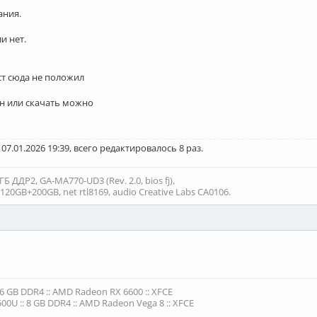
ания.
и нет.
ст сюда не положил
йн или скачать можно
07.01.2026 19:39, всего редактировалось 8 раз.
 ДДР2, GA-MA770-UD3 (Rev. 2.0, bios fj),
20GB+200GB, net rtl8169, audio Creative Labs CA0106.
16 GB DDR4 :: AMD Radeon RX 6600 :: XFCE
00U :: 8 GB DDR4 :: AMD Radeon Vega 8 :: XFCE