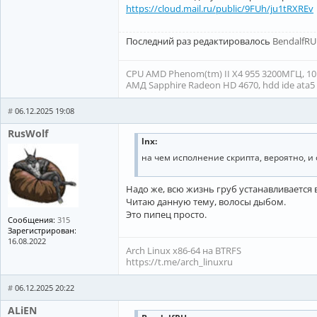
https://cloud.mail.ru/public/9FUh/ju1tRXREv
Последний раз редактировалось
BendalfRU
CPU AMD Phenom(tm) II X4 955 3200МГЦ, 10ГБ
АМД Sapphire Radeon HD 4670, hdd ide ata5 1
#
06.12.2025 19:08
RusWolf
lnx:
на чем исполнение скрипта, вероятно, и
Надо же, всю жизнь груб устанавливается в
Читаю данную тему, волосы дыбом.
Это пипец просто.
Сообщения:
315
Зарегистрирован:
16.08.2022
Arch Linux x86-64 на BTRFS
https://t.me/arch_linuxru
#
06.12.2025 20:22
ALiEN