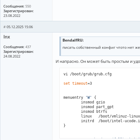
Сообщения:
550
Зарегистрирован:
23.08.2022
#
05.12.2025 15:06
lnx
BendalfRU:
Сообщения:
437
писать собственный конфиг чтото нет ж
Зарегистрирован:
24.08.2022
И напрасно. Он может быть простым и уд
vi /boot/grub/grub.cfg

set
timeout
=3

menuentry 
'W'
 {

        insmod gzio

        insmod part_gpt

        insmod btrfs

        linux   /boot/vmlinuz-linux
        initrd  /boot/intel-ucode.i
}

menuentry 
'Arch Linux (fallback ini