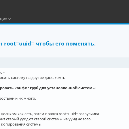
ация
н root=uuid= чтобы его поменять.
id=
сить систему на другие диск, комп.
ировать конфиг груб для установленной системы
ростыни и их много.
я целиком как есть, затем правка root=uuid= загрузчика
ит старый ууид от старой системы на ууид нового.
я копирования системы.