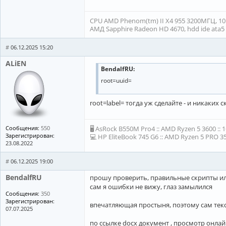
CPU AMD Phenom(tm) II X4 955 3200МГЦ, 10ГБ
АМД Sapphire Radeon HD 4670, hdd ide ata5 1
#
06.12.2025 15:20
ALiEN
BendalfRU:
root=uuid=
root=label= тогда уж сделайте - и никаких 
Сообщения:
550
🖥 AsRock B550M Pro4 :: AMD Ryzen 5 3600 :: 
Зарегистрирован:
💻 HP EliteBook 745 G6 :: AMD Ryzen 5 PRO 35
23.08.2022
#
06.12.2025 19:00
BendalfRU
прошу проверить, правильные скрипты ил
сам я ошибки не вижу, глаз замылился
Сообщения:
350
Зарегистрирован:
впечатляющая простыня, поэтому сам тек
07.07.2025
по ссылке docx документ , просмотр онла