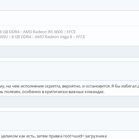
16 GB DDR4 :: AMD Radeon RX 6600 :: XFCE
00U :: 8 GB DDR4 :: AMD Radeon Vega 8 :: XFCE
у, на чем исполнение скрипта, вероятно, и остановится. Я бы избегал
ь полезен, особенно в критически важных командах.
я целиком как есть, затем правка root=uuid= загрузчика