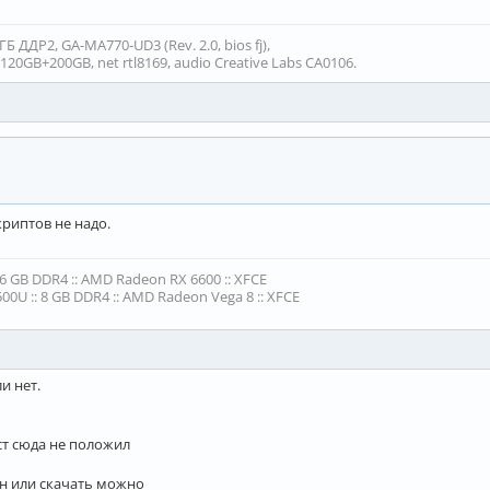
 ДДР2, GA-MA770-UD3 (Rev. 2.0, bios fj),
20GB+200GB, net rtl8169, audio Creative Labs CA0106.
скриптов не надо.
16 GB DDR4 :: AMD Radeon RX 6600 :: XFCE
00U :: 8 GB DDR4 :: AMD Radeon Vega 8 :: XFCE
и нет.
ст сюда не положил
йн или скачать можно