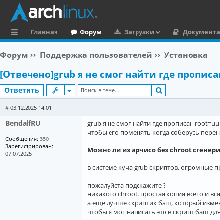
Главная
Форум
Загрузки
Документ
с
Форум
Поддержка пользователей
Установка
ы
[Отвечено]grub я не смог найти где прописа
л
Поиск
Ответить
к
и
#
03.12.2025 14:01
BendalfRU
grub я не смог найти где прописан root=uu
чтобы его поменять когда соберусь перено
Сообщения:
350
Зарегистрирован:
Можно ли из арчисо без chroot сгенер
07.07.2025
в системе куча grub скриптов, огромные п
пожалуйста подскажите ?
никакого chroot, простая копия всего и вс
а ещё лучше скриптик баш, который измен
чтобы я мог написать это в скрипт баш дл