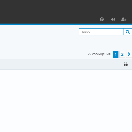
С
F
х
ег
A
о
и
Q
д
ст
2
22 сообщения
1
р
а
ц
и
я