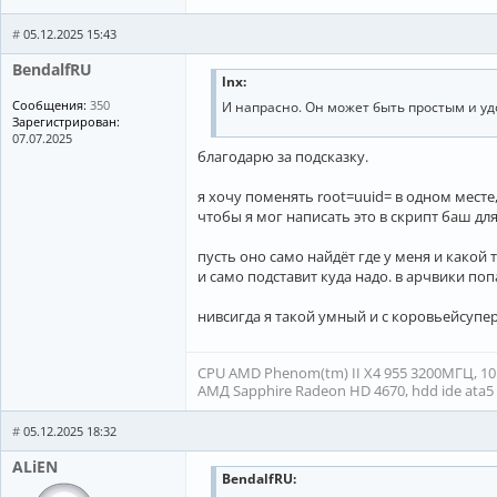
        insmod gzio

        insmod part_gpt

#
05.12.2025 15:43
        insmod btrfs

        linux   /boot/vmlinuz-linux
BendalfRU
lnx:
        initrd  /boot/intel-ucode.i
        }

Сообщения:
350
И напрасно. Он может быть простым и уд
Зарегистрирован:
07.07.2025
# пункт меню номер ...
благодарю за подсказку.
#Файл образа с именем вида archlinu
я хочу поменять root=uuid= в одном месте
#впишите путь к нему (относительно 
чтобы я мог написать это в скрипт баш дл
dir
arch
=x86_64

insmod regexp               
# для ш
пусть оно само найдёт где у меня и какой т
probe -s root_uuid -u 
$root
# получ
и само подставит куда надо. в арчвики поп
for
 iso 
in
$dir
/archlinux-*-
$arch
.i
нивсигда я такой умный и с коровьейсупе
if
 [ ! -f 
"
$iso
"
 ] ; 
then
continue
 regexp -s build 
'archlinux-(.+)-'
$
  menuentry 
"Arch Linux ISO 
$build
CPU AMD Phenom(tm) II X4 955 3200МГЦ, 10ГБ
loopback loop 
$iso
АМД Sapphire Radeon HD 4670, hdd ide ata5 1
probe -s isolabel -l loop

linux (loop)/arch/boot/
$arch
/vmlinu
#
05.12.2025 18:32
initrd (loop)/arch/boot/
$arch
/initr
ALiEN
done
BendalfRU: