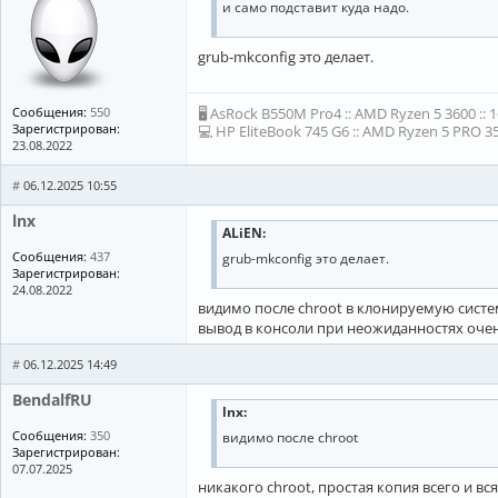
menuentry 
"UEFI Settings"
 {

и само подставит куда надо.
 fwsetup

}

grub-mkconfig это делает.
chattr + i /boot/grub/grub.cfg

Сообщения:
550
🖥 AsRock B550M Pro4 :: AMD Ryzen 5 3600 :: 
Зарегистрирован:
💻 HP EliteBook 745 G6 :: AMD Ryzen 5 PRO 35
23.08.2022
#
06.12.2025 10:55
lnx
ALiEN:
Сообщения:
437
grub-mkconfig это делает.
Зарегистрирован:
24.08.2022
видимо после chroot в клонируемую систем
вывод в консоли при неожиданностях очен
#
06.12.2025 14:49
BendalfRU
lnx:
Сообщения:
350
видимо после chroot
Зарегистрирован:
07.07.2025
никакого chroot, простая копия всего и вс