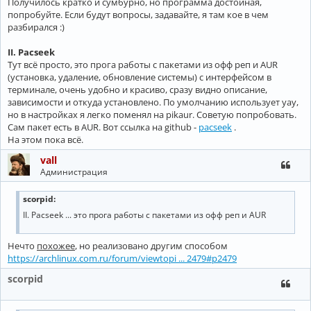
Получилось кратко и сумбурно, но программа достойная,
попробуйте. Если будут вопросы, задавайте, я там кое в чем
разбирался :)
II. Pacseek
Тут всё просто, это прога работы с пакетами из офф реп и AUR
(установка, удаление, обновление системы) с интерфейсом в
терминале, очень удобно и красиво, сразу видно описание,
зависимости и откуда установлено. По умолчанию использует yay,
но в настройках я легко поменял на pikaur. Советую попробовать.
Сам пакет есть в AUR. Вот ссылка на github -
pacseek
.
На этом пока всё.
vall
Администрация
scorpid:
II. Pacseek ... это прога работы с пакетами из офф реп и AUR
Нечто
похожее
, но реализовано другим способом
https://archlinux.com.ru/forum/viewtopi ... 2479#p2479
scorpid