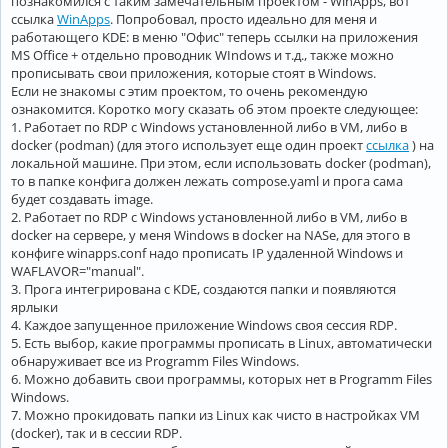
познакомился с таким замечательным проектом - WinApps, вот
ссылка
WinApps
. Попробовал, просто идеально для меня и
работающего KDE: в меню "Офис" теперь ссылки на приложения
MS Office + отдельно проводник WIndows и т.д., также можно
прописывать свои приложения, которые стоят в Windows.
Если не знакомы с этим проектом, то очень рекомендую
ознакомится. Коротко могу сказать об этом проекте следующее:
1. Работает по RDP с Windows установленной либо в VM, либо в
docker (podman) (для этого использует еще один проект
ссылка
) на
локальной машине. При этом, если использовать docker (podman),
то в папке конфига должен лежать compose.yaml и прога сама
будет создавать image.
2. Работает по RDP с Windows установленной либо в VM, либо в
docker на сервере, у меня Windows в docker на NASе, для этого в
конфиге winapps.conf надо прописать IP удаленной Windows и
WAFLAVOR="manual".
3. Прога интегрирована с KDE, создаются папки и появляются
ярлыки
4. Каждое запущенное приложение Windows своя сессия RDP.
5. Есть выбор, какие программы прописать в Linux, автоматически
обнаруживает все из Programm Files Windows.
6. Можно добавить свои программы, которых нет в Programm Files
Windows.
7. Можно прокидовать папки из Linux как чисто в настройках VM
(docker), так и в сессии RDP.