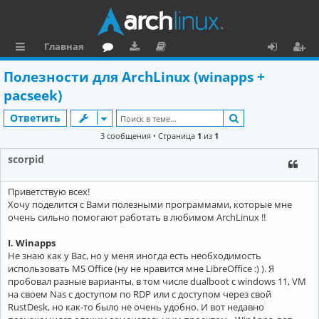
Главная
с
о
аг
о
х
ег
Полезности для ArchLinux (winapps +
ы
ру
ру
ку
о
и
pacseek)
л
м
зк
м
д
ст
Поиск
Ответить
к
и
е
р
3 сообщения • Страница
1
из
1
и
н
а
scorpid
та
ц
Приветствую всех!
ц
и
Хочу поделится с Вами полезными программами, которые мне
и
я
очень сильно помогают работать в любимом ArchLinux !!
я
I. Winapps
Не знаю как у Вас, но у меня иногда есть необходимость
использовать MS Office (ну не нравится мне LibreOffice :) ). Я
пробовал разные варианты, в том числе dualboot с windows 11, VM
на своем Nas с доступом по RDP или c доступом через свой
RustDesk, но как-то было не очень удобно. И вот недавно