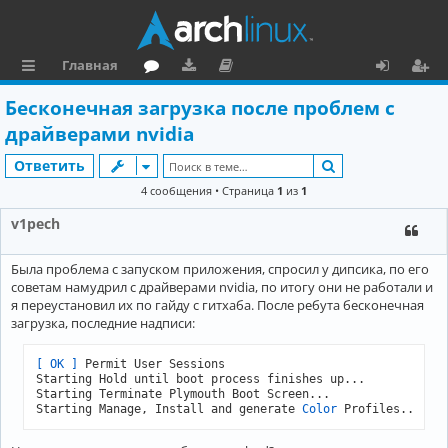
Главная
с
о
аг
о
х
ег
Бесконечная загрузка после проблем с
ы
ру
ру
ку
о
и
драйверами nvidia
л
м
зк
м
д
ст
Поиск
Ответить
к
и
е
р
4 сообщения • Страница
1
из
1
и
н
а
v1pech
та
ц
Была проблема с запуском приложения, спросил у дипсика, по его
ц
и
советам намудрил с драйверами nvidia, по итогу они не работали и
и
я
я переустановил их по гайду с гитхаба. После ребута бесконечная
загрузка, последние надписи:
я
[ OK ]
 Permit User Sessions

Starting Hold until boot process finishes up... 

Starting Terminate Plymouth Boot Screen... 

Starting Manage, Install and generate 
Color