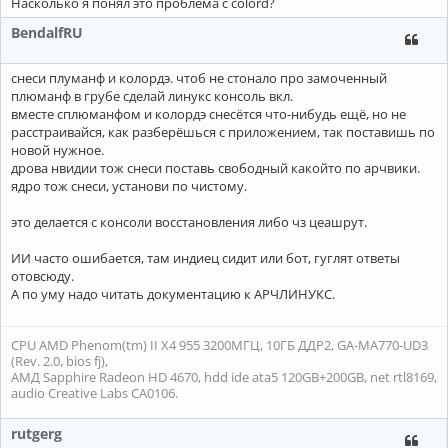
Насколько я понял это проблема с colord?
BendalfRU
снеси плуманф и колордэ. чтоб не стонало про замоченный
плюманф в грубе сделай линукс консоль вкл.
вместе сплюманфом и колордэ снесётся что-нибудь ещё, но не
расстраивайся, как разберёшься с приложением, так поставишь по
новой нужное.
дрова нвидии тож снеси поставь свободный какойто по арчвики.
ядро тож снеси, установи по чистому.
это делается с консоли восстановления либо чз цеашрут.
ИИ часто ошибается, там индиец сидит или бот, гуглят ответы
отовсюду.
А по уму надо читать документацию к АРЧЛИНУКС.
CPU AMD Phenom(tm) II X4 955 3200МГЦ, 10ГБ ДДР2, GA-MA770-UD3
(Rev. 2.0, bios fj),
АМД Sapphire Radeon HD 4670, hdd ide ata5 120GB+200GB, net rtl8169,
audio Creative Labs CA0106.
rutgerg