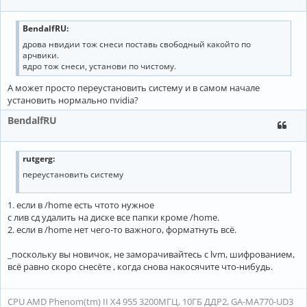
BendalfRU:
дрова нвидии тож снеси поставь свободный какойто по
арчвики.
ядро тож снеси, установи по чистому.
А может просто переустановить систему и в самом начале
установить нормально nvidia?
BendalfRU
rutgerg:
переустановить систему
1. если в /home есть чтото нужное
с лив сд удалить на диске все папки кроме /home.
2. если в /home нет чего-то важного, форматнуть всё.
_поскольку вы новичок, не заморачивайтесь с lvm, шифрованием,
всё равно скоро снесёте , когда снова накосячите что-нибудь.
CPU AMD Phenom(tm) II X4 955 3200МГЦ, 10ГБ ДДР2, GA-MA770-UD3