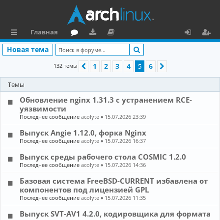
Главная
с
о
аг
о
х
ег
Поиск
Новая тема
ы
ру
ру
ку
о
и
1
2
3
4
6
132 темы
Пред.
5
След.
л
м
зк
м
д
ст
Темы
к
и
е
р
Обновление nginx 1.31.3 с устранением RCE-
и
н
а
уязвимости
Последнее сообщение
acolyte
«
15.07.2026 23:39
та
ц
Выпуск Angie 1.12.0, форка Nginx
ц
и
Последнее сообщение
acolyte
«
15.07.2026 16:37
и
я
Выпуск среды рабочего стола COSMIC 1.2.0
я
Последнее сообщение
acolyte
«
15.07.2026 14:36
Базовая система FreeBSD-CURRENT избавлена от
компонентов под лицензией GPL
Последнее сообщение
acolyte
«
15.07.2026 11:35
Выпуск SVT-AV1 4.2.0, кодировщика для формата