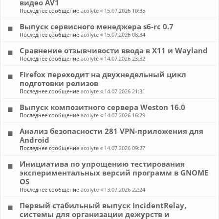
видео AV1
Последнее сообщение
acolyte
«
15.07.2026 10:35
Выпуск сервисного менеджера s6-rc 0.7
Последнее сообщение
acolyte
«
15.07.2026 08:34
Сравнение отзывчивости ввода в X11 и Wayland
Последнее сообщение
acolyte
«
14.07.2026 23:32
Firefox переходит на двухнедельный цикл
подготовки релизов
Последнее сообщение
acolyte
«
14.07.2026 21:31
Выпуск композитного сервера Weston 16.0
Последнее сообщение
acolyte
«
14.07.2026 16:29
Анализ безопасности 281 VPN-приложения для
Android
Последнее сообщение
acolyte
«
14.07.2026 09:27
Инициатива по упрощению тестирования
экспериментальных версий программ в GNOME
OS
Последнее сообщение
acolyte
«
13.07.2026 22:24
Первый стабильный выпуск IncidentRelay,
системы для организации дежурств и