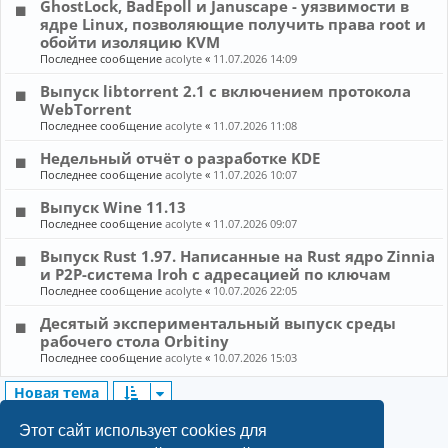
GhostLock, BadEpoll и Januscape - уязвимости в
ядре Linux, позволяющие получить права root и
обойти изоляцию KVM
Последнее сообщение
acolyte
«
11.07.2026 14:09
Выпуск libtorrent 2.1 с включением протокола
WebTorrent
Последнее сообщение
acolyte
«
11.07.2026 11:08
Недельный отчёт о разработке KDE
Последнее сообщение
acolyte
«
11.07.2026 10:07
Выпуск Wine 11.13
Последнее сообщение
acolyte
«
11.07.2026 09:07
Выпуск Rust 1.97. Написанные на Rust ядро Zinnia
и P2P-система Iroh с адресацией по ключам
Последнее сообщение
acolyte
«
10.07.2026 22:05
Десятый экспериментальный выпуск среды
рабочего стола Orbitiny
Последнее сообщение
acolyte
«
10.07.2026 15:03
Новая тема
1
2
3
4
6
132 темы
Пред.
5
След.
Этот сайт использует cookies для