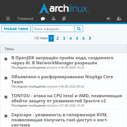
Главная
с
о
аг
о
х
ег
Поиск
Новая тема
ы
ру
ру
ку
о
и
2
3
4
5
6
132 темы
1
След.
л
м
зк
м
д
ст
Темы
к
и
е
р
В OpenJDK запрещён приём кода, созданного
и
н
а
через AI. В NetworkManager разрешён
Последнее сообщение
acolyte
«
08.08.2026 10:26
та
ц
Объявлено о расформировании Nixpkgs Core
ц
и
Team
и
я
Последнее сообщение
acolyte
«
08.08.2026 09:26
я
TONTOU - атака на CPU Intel и AMD, позволяющая
обойти защиту от уязвимостей Spectre v2
Последнее сообщение
acolyte
«
07.08.2026 10:20
Zapscape - уязвимость в гипервизоре KVM,
позволяющая получить root-доступ к хост-
системе