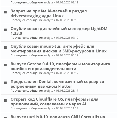
Последнее сообщение
acolyte
«
07.08.2026 08:19
Запрет на приём AI-патчей в раздел
drivers/staging ядра Linux
Последнее сообщение
acolyte
«
07.08.2026 08:19
Опубликован дисплейный менеджер LightDM
1.33.0
Последнее сообщение
acolyte
«
07.08.2026 07:19
Опубликован mount-tui, интерфейс для
монтирования дисков и SMB-ресурсов в Linux
Последнее сообщение
acolyte
«
07.08.2026 00:17
Выпуск Gotcha 0.4.10, платформы мониторинга
ошибок и производительности
Последнее сообщение
acolyte
«
07.08.2026 00:17
Представлен Denial, композитный сервер со
встроенным движком Flutter
Последнее сообщение
acolyte
«
06.08.2026 23:17
Открыт код Cloudflare OS, платформы для
приложений, создаваемых через AI
Последнее сообщение
acolyte
«
06.08.2026 11:14
Выпуск uutils 0.10, варианта GNU Coreutils на