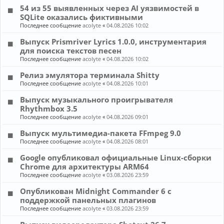
54 из 55 выявленных через AI уязвимостей в
SQLite оказались фиктивными
Последнее сообщение
acolyte
«
04.08.2026 10:02
Выпуск Prismriver Lyrics 1.0.0, инструментария
для поиска текстов песен
Последнее сообщение
acolyte
«
04.08.2026 10:02
Релиз эмулятора терминала Shitty
Последнее сообщение
acolyte
«
04.08.2026 10:01
Выпуск музыкального проигрывателя
Rhythmbox 3.5
Последнее сообщение
acolyte
«
04.08.2026 09:01
Выпуск мультимедиа-пакета FFmpeg 9.0
Последнее сообщение
acolyte
«
04.08.2026 08:01
Google опубликовал официальные Linux-сборки
Chrome для архитектуры ARM64
Последнее сообщение
acolyte
«
03.08.2026 23:59
Опубликован Midnight Commander 6 c
поддержкой панельных плагинов
Последнее сообщение
acolyte
«
03.08.2026 23:59