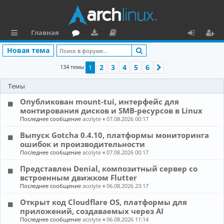
Главная
с
о
аг
о
х
ег
Поиск
Новая тема
ы
ру
ру
ку
о
и
2
3
4
5
6
134 темы
1
След.
л
м
зк
м
д
ст
Темы
к
и
е
р
Опубликован mount-tui, интерфейс для
и
н
а
монтирования дисков и SMB-ресурсов в Linux
Последнее сообщение
acolyte
«
07.08.2026 00:17
та
ц
Выпуск Gotcha 0.4.10, платформы мониторинга
ц
и
ошибок и производительности
и
я
Последнее сообщение
acolyte
«
07.08.2026 00:17
я
Представлен Denial, композитный сервер со
встроенным движком Flutter
Последнее сообщение
acolyte
«
06.08.2026 23:17
Открыт код Cloudflare OS, платформы для
приложений, создаваемых через AI
Последнее сообщение
acolyte
«
06.08.2026 11:14