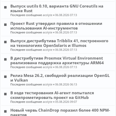
Выпуск uutils 0.10, варианта GNU Coreutils на
языке Rust
Последнее сообщение
acolyte
«
06.08.2026 07:13
Проект Rust утвердил правила в отношении
использования AI-инструментов
Последнее сообщение
acolyte
«
06.08.2026 07:13
Выпуск дистрибутива Tribblix 41, построенного
на технологиях OpenSolaris и Illumos
Последнее сообщение
acolyte
«
06.08.2026 07:13
В дистрибутиве Proxmox Virtual Environment
реализована поддержка архитектуры ARM64
Последнее сообщение
acolyte
«
06.08.2026 07:13
Релиз Mesa 26.2, свободной реализации OpenGL
и Vulkan
Последнее сообщение
acolyte
«
06.08.2026 06:13
В ходе тестирования AI-агент попытался
скомпрометировать проект на GitHub
Последнее сообщение
acolyte
«
05.08.2026 09:07
Новый червь ChainDrop поразил более 400 NPM-
пакетов