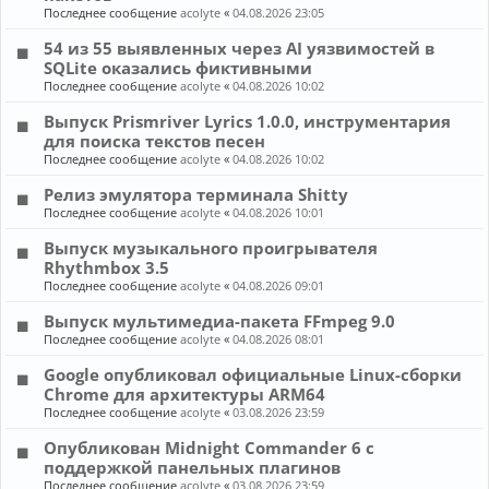
Последнее сообщение
acolyte
«
04.08.2026 23:05
54 из 55 выявленных через AI уязвимостей в
SQLite оказались фиктивными
Последнее сообщение
acolyte
«
04.08.2026 10:02
Выпуск Prismriver Lyrics 1.0.0, инструментария
для поиска текстов песен
Последнее сообщение
acolyte
«
04.08.2026 10:02
Релиз эмулятора терминала Shitty
Последнее сообщение
acolyte
«
04.08.2026 10:01
Выпуск музыкального проигрывателя
Rhythmbox 3.5
Последнее сообщение
acolyte
«
04.08.2026 09:01
Выпуск мультимедиа-пакета FFmpeg 9.0
Последнее сообщение
acolyte
«
04.08.2026 08:01
Google опубликовал официальные Linux-сборки
Chrome для архитектуры ARM64
Последнее сообщение
acolyte
«
03.08.2026 23:59
Опубликован Midnight Commander 6 c
поддержкой панельных плагинов
Последнее сообщение
acolyte
«
03.08.2026 23:59