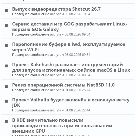
Выпуск видеоредактора Shotcut 26.7
Последнее сообщение
acolyte
«
03.08.2026 10:54
Сервис доставки игр GOG разрабатывает Linux-
версию GOG Galaxy
Последнее сообщение
acolyte
«
03.08.2026 09:54
Переполнение буфера в iwd, эксплуатируемое
через Wi-Fi
Последнее сообщение
acolyte
«
03.08.2026 09:54
Проект Kakehashi развивает инструментарий
для запуска исполняемых файлов macOS в Linux
Последнее сообщение
acolyte
«
03.08.2026 08:54
Релиз операционной системы NetBSD 11.0
Последнее сообщение
acolyte
«
01.08.2026 23:44
Проект Valhalla будет включён в основную ветку
JDK
Последнее сообщение
acolyte
«
01.08.2026 22:44
В KDE значительно повысили
производительность при использовании
внешних GPU
Последнее сообщение
acolyte
«
01.08.2026 06:39