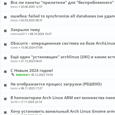
Все ли пакеты "прилетели" для "беспроблемного"
beisic
»
20.06.2025 12:57
ошибка: failed to synchronize all databases (не уд
beisic
»
02.03.2025 08:37
Закрыли тему
medusa0011
»
08.10.2024 10:57
Obscurix - операционная система на базе ArchLinu
vasek
»
15.08.2024 07:08
Ещё один "установщик" archlinux [UKI] и какие ест
beisic
»
27.12.2023 06:01
С Новым 2024 годом!
indeviral
»
30.12.2023 19:54
Не отображается процесс загрузки (РЕШЕНО)
beisic
»
08.11.2023 17:27
В hепозитории Arch Linux ARM нет множества пак
SerW
»
17.11.2023 22:14
Хочу установить ванильный Arch Linux Gnome arm6