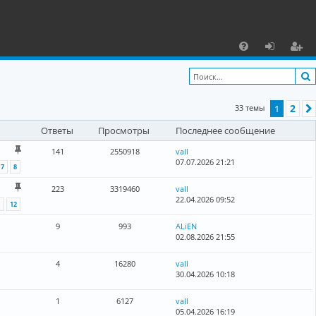
С
F
х
ег
A
о
и
2
33 темы
1
Q
д
ст
Ответы
Просмотры
Последнее сообщение
р
а
141
2550918
vall
07.07.2026 21:21
7
8
ц
223
3319460
vall
и
22.04.2026 09:52
1
12
я
9
993
ALiEN
02.08.2026 21:55
4
16280
vall
30.04.2026 10:18
1
6127
vall
05.04.2026 16:19