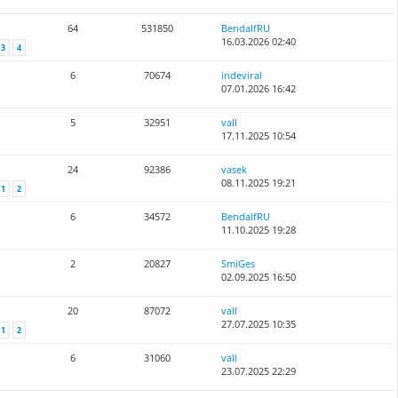
64
531850
BendalfRU
16.03.2026 02:40
3
4
6
70674
indeviral
07.01.2026 16:42
5
32951
vall
17.11.2025 10:54
24
92386
vasek
08.11.2025 19:21
1
2
6
34572
BendalfRU
11.10.2025 19:28
2
20827
SmiGes
02.09.2025 16:50
20
87072
vall
27.07.2025 10:35
1
2
6
31060
vall
23.07.2025 22:29