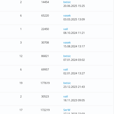
2
14454
beisic
20.06.2025 15:25
6
65220
vasek
03.03.2025 13:09
1
22450
vall
08.10.2024 11:21
3
30708
vasek
15.08.2024 13:17
12
86821
beisic
07.01.2024 03:02
6
69957
vall
02.01.2024 13:27
19
177619
beisic
23.12.2023 21:43
2
30523
vall
18.11.2023 09:05
17
172219
SerW
17.11.2023 22:03