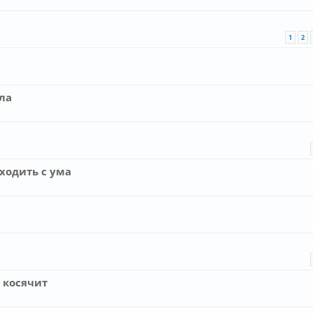
1
2
ла
ходить с ума
 косячит