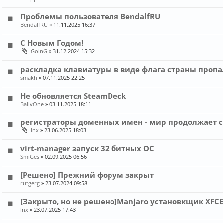
Проблемы пользователя BendalfRU
BendalfRU
»
11.11.2025 16:37
С Новым Годом!
GoinG
»
31.12.2024 15:32
раскладка клавиатуры в виде флага страны пропа
smakh
»
07.11.2025 22:25
Не обновляется SteamDeck
BallvOne
»
03.11.2025 18:11
регистраторы доменных имен - мир продолжает с
lnx
»
23.06.2025 18:03
virt-manager запуск 32 битных ОС
SmiGes
»
02.09.2025 06:56
[Решено] Прежний форум закрыт
rutgerg
»
23.07.2024 09:58
[Закрыто, но не решено]Manjaro установкщик XFCE
lnx
»
23.07.2025 17:43