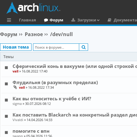
Главная
Форум
Загрузки
Документ
с
Форум
Разное
/dev/null
ы
Поиск
Новая тема
л
Темы
к
и
Сферический конь в вакууме (или одной строкой о
vall
»
16.08.2022 17:40
Флудильня (в разумных пределах)
vall
»
16.08.2022 17:34
Как вы относитесь к учёбе с ИИ?
sigma
»
30.07.2026 08:12
Как поставить Blackarch на конкретный раздел дис
Vivaldi
»
14.04.2026 14:33
помогите с впн
swapp
»
05.04.2026 11:56