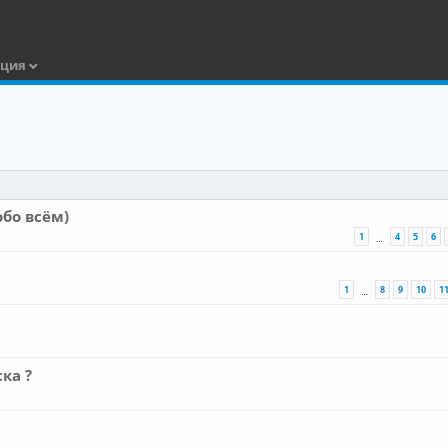
ация
бо всём)
1
4
5
6
…
1
8
9
10
1
…
ка ?