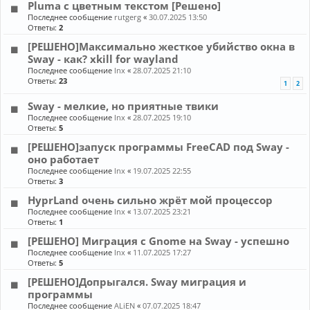
Pluma с цветным текстом [Решено]
Последнее сообщение
rutgerg
«
30.07.2025 13:50
Ответы:
2
[РЕШЕНО]Максимально жесткое убийство окна в
Sway - как? xkill for wayland
Последнее сообщение
lnx
«
28.07.2025 21:10
Ответы:
23
1
2
Sway - мелкие, но приятные твики
Последнее сообщение
lnx
«
28.07.2025 19:10
Ответы:
5
[РЕШЕНО]запуск программы FreeCAD под Sway -
оно работает
Последнее сообщение
lnx
«
19.07.2025 22:55
Ответы:
3
HyprLand очень сильно жрёт мой процессор
Последнее сообщение
lnx
«
13.07.2025 23:21
Ответы:
1
[РЕШЕНО] Миграция с Gnome на Sway - успешно
Последнее сообщение
lnx
«
11.07.2025 17:27
Ответы:
5
[РЕШЕНО]Допрыгался. Sway миграция и
программы
Последнее сообщение
ALiEN
«
07.07.2025 18:47