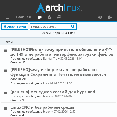
Главная
с
о
аг
о
х
ег
Поиск
Новая тема
ы
ру
ру
ку
о
и
20 тем • Страница
1
из
1
л
м
зк
м
д
ст
Темы
к
и
е
р
[РЕШЕНО]Firefox sway прилетело обновление ФФ
до 149 и не работает интерфейс загрузки файлов
и
н
а
Последнее сообщение
BendalfRU
«
30.03.2026 18:04
Ответы:
10
та
ц
[РЕШЕНО]sway и simple-scan - не работают
ц
и
функции Сохранить и Печать, не вызываются
окошки
и
я
Последнее сообщение
lnx
«
09.02.2026 17:36
я
[решено] менеджер сессий для hyprland
Последнее сообщение
bigov
«
08.02.2026 06:19
Ответы:
1
LinuxCNC и без рабочей среды
Последнее сообщение
bigov
«
07.02.2026 12:59
Ответы:
4