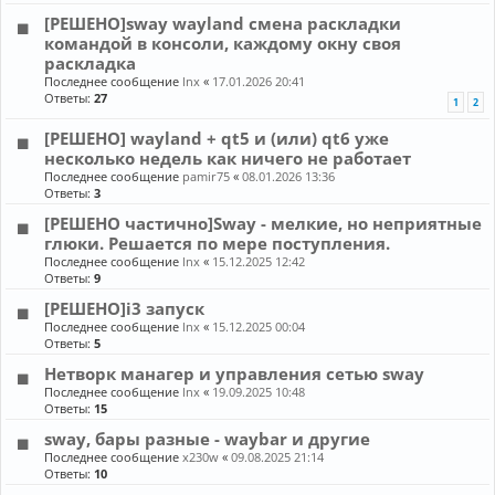
[РЕШЕНО]sway wayland смена раскладки
командой в консоли, каждому окну своя
раскладка
Последнее сообщение
lnx
«
17.01.2026 20:41
Ответы:
27
1
2
[РЕШЕНО] wayland + qt5 и (или) qt6 уже
несколько недель как ничего не работает
Последнее сообщение
pamir75
«
08.01.2026 13:36
Ответы:
3
[РЕШЕНО частично]Sway - мелкие, но неприятные
глюки. Решается по мере поступления.
Последнее сообщение
lnx
«
15.12.2025 12:42
Ответы:
9
[РЕШЕНО]i3 запуск
Последнее сообщение
lnx
«
15.12.2025 00:04
Ответы:
5
Нетворк манагер и управления сетью sway
Последнее сообщение
lnx
«
19.09.2025 10:48
Ответы:
15
sway, бары разные - waybar и другие
Последнее сообщение
x230w
«
09.08.2025 21:14
Ответы:
10