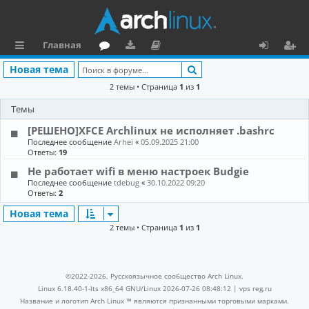
Главная
с
о
аг
о
х
ег
Поиск
Новая тема
ы
ру
ру
ку
о
и
2 темы • Страница
1
из
1
л
м
зк
м
д
ст
Темы
к
и
е
р
[РЕШЕНО]XFCE Archlinux не исполняет .bashrc
Последнее сообщение
Arhei
«
05.09.2025 21:00
и
н
а
Ответы:
19
та
ц
Не работает wifi в меню настроек Budgie
Последнее сообщение
tdebug
«
30.10.2022 09:20
ц
и
Ответы:
2
и
я
Новая тема
2 темы • Страница
1
из
1
я
©2022-2026, Русскоязычное сообщество Arch Linux.
Linux 6.18.40-1-lts x86_64 GNU/Linux 2026-07-26 08:48:12 |
vps reg.ru
Название и логотип Arch Linux ™ являются признанными торговыми марками.