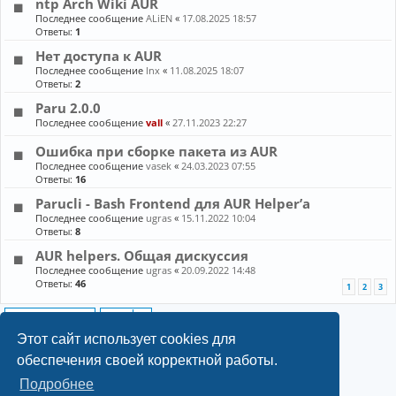
ntp Arch Wiki AUR
Последнее сообщение
ALiEN
«
17.08.2025 18:57
Ответы:
1
Нет доступа к AUR
Последнее сообщение
lnx
«
11.08.2025 18:07
Ответы:
2
Paru 2.0.0
Последнее сообщение
vall
«
27.11.2023 22:27
Ошибка при сборке пакета из AUR
Последнее сообщение
vasek
«
24.03.2023 07:55
Ответы:
16
Parucli - Bash Frontend для AUR Helper’а
Последнее сообщение
ugras
«
15.11.2022 10:04
Ответы:
8
AUR helpers. Общая дискуссия
Последнее сообщение
ugras
«
20.09.2022 14:48
Ответы:
46
1
2
3
Новая тема
10 тем • Страница
1
из
1
Этот сайт использует cookies для
обеспечения своей корректной работы.
Подробнее