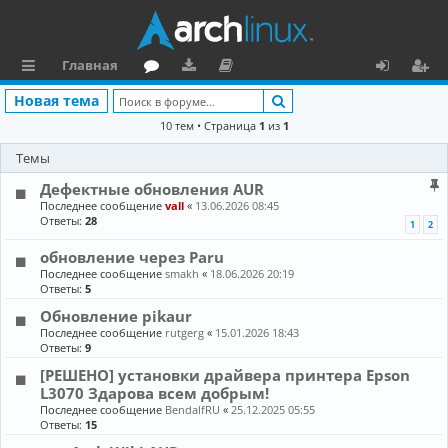
Главная
с
о
аг
о
х
ег
Поиск
Новая тема
ы
ру
ру
ку
о
и
10 тем • Страница
1
из
1
л
м
зк
м
д
ст
Темы
к
и
е
р
Дефектные обновления AUR
Последнее сообщение
vall
«
13.06.2026 08:45
и
н
а
Ответы:
28
1
2
та
ц
обновление через Paru
ц
и
Последнее сообщение
smakh
«
18.06.2026 20:19
Ответы:
5
и
я
Обновление pikaur
Последнее сообщение
rutgerg
«
15.01.2026 18:43
я
Ответы:
9
[РЕШЕНО] установки драйвера принтера Epson
L3070 Здарова всем добрым!
Последнее сообщение
BendalfRU
«
25.12.2025 05:55
Ответы:
15