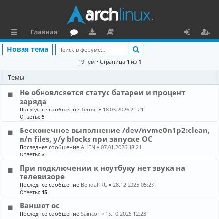
Главная
с
о
аг
о
х
ег
Поиск
Новая тема
ы
ру
ру
ку
о
и
19 тем • Страница
1
из
1
л
м
зк
м
д
ст
Темы
к
и
е
р
Не обновлсяется статус батареи и процент
заряда
и
н
а
Последнее сообщение
Termit
«
18.03.2026 21:21
Ответы:
5
та
ц
Бесконечное выполнение /dev/nvme0n1p2:clean,
ц
и
n/n files, y/y blocks при запуске OC
Последнее сообщение
ALiEN
«
07.01.2026 18:21
и
я
Ответы:
3
я
При подключении к ноутбуку нет звука на
телевизоре
Последнее сообщение
BendalfRU
«
28.12.2025 05:23
Ответы:
15
Ваншот ос
Последнее сообщение
Saincor
«
15.10.2025 12:23