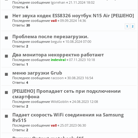
Последнее сообщение
Igorehan
«
21.11.2024 18:02
Ответы:
6
Нет звука кодек ESS8326 ноутбук N15 Air [РЕШЕНО]
Последнее сообщение
vall
«
09.09.2024 14:36
Ответы:
30
1
2
Проблема после перезагрузки.
Последнее сообщение
begulo
«
10.08.2024 07:00
Ответы:
2
Два монитора некорректно работают
Последнее сообщение
indeviral
«
07.11.2023 10:18
Ответы:
1
меню загрузки Grub
Последнее сообщение
raccoon
«
30.08.2023 16:54
Ответы:
4
[РЕШЕНО] Пропадает сеть при подключении
смартфона
Последнее сообщение
WildGoblin
«
24.08.2023 12:08
Ответы:
2
Падает скорость WiFi соединения на Samsung
Rv515
Последнее сообщение
vall
«
25.07.2023 06:30
Ответы:
2