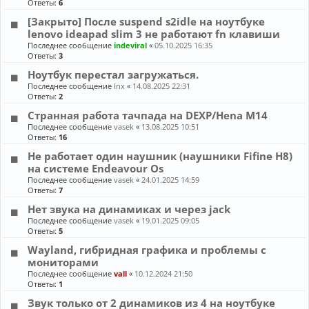
Ответы:
6
[Закрыто] После suspend s2idle на ноутбуке
lenovo ideapad slim 3 не работают fn клавиши
Последнее сообщение
indeviral
«
05.10.2025 16:35
Ответы:
3
Ноутбук перестал загружаться.
Последнее сообщение
lnx
«
14.08.2025 22:31
Ответы:
2
Странная работа тачпада на DEXP/Hena M14
Последнее сообщение
vasek
«
13.08.2025 10:51
Ответы:
16
Не работает один наушник (наушники Fifine H8)
на системе Endeavour Os
Последнее сообщение
vasek
«
24.01.2025 14:59
Ответы:
7
Нет звука на динамиках и через jack
Последнее сообщение
vasek
«
19.01.2025 09:05
Ответы:
5
Wayland, гибридная графика и проблемы с
мониторами
Последнее сообщение
vall
«
10.12.2024 21:50
Ответы:
1
Звук только от 2 динамиков из 4 на ноутбуке