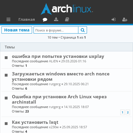
Главная
с
о
аг
о
х
ег
Поиск
Новая тема
ы
ру
ру
ку
о
и
10 тем • Страница
1
из
1
л
м
зк
м
д
ст
Темы
к
и
е
р
ошибка при попытке установки uxplay
Последнее сообщение
ALiEN
«
29.03.2026 01:16
и
н
а
Ответы:
1
та
ц
Загружаеться windows вместо arch полсе
установки рядом
ц
и
Последнее сообщение
rutgerg
«
29.10.2025 06:21
Ответы:
6
и
я
Ошибка при установке Arch Linux через
я
archinstall
Последнее сообщение
rutgerg
«
14.10.2025 18:07
Ответы:
23
1
2
Как установить lxqt
Последнее сообщение
x230w
«
25.09.2025 18:57
Ответы:
4