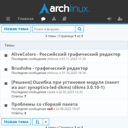
Главная
с
о
аг
о
х
ег
Поиск
Новая тема
ы
ру
ру
ку
о
и
4 темы • Страница
1
из
1
л
м
зк
м
д
ст
Темы
к
и
е
р
AliveColors - Российский графический редактор
Последнее сообщение
sfslinux
«
01.11.2025 11:33
и
н
а
Brushshe - графический редактор
та
ц
Последнее сообщение
sfslinux
«
31.10.2025 16:18
ц
и
[Решено] Ошибка при установке модуля (пакет
из aur: synaptics-led-dkms) (dkms 3.0.10-1)
и
я
Последнее сообщение
vasek
«
02.02.2023 12:33
я
Ответы:
7
Проблемы со сборкой пакета
Последнее сообщение
vall
«
22.08.2022 10:07
Ответы:
3
Новая тема
4 темы • Страница
1
из
1