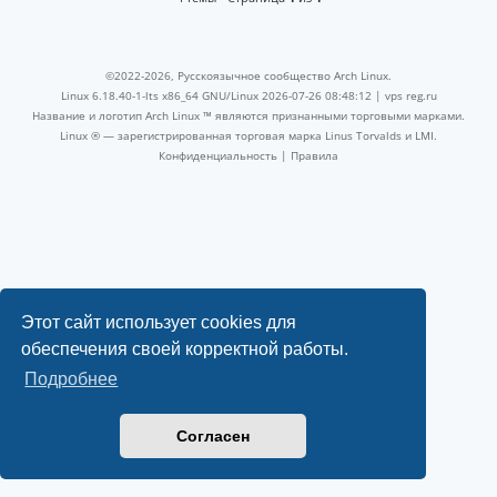
©2022-2026, Русскоязычное сообщество Arch Linux.
Linux 6.18.40-1-lts x86_64 GNU/Linux 2026-07-26 08:48:12 |
vps reg.ru
Название и логотип Arch Linux ™ являются признанными торговыми марками.
Linux ® — зарегистрированная торговая марка Linus Torvalds и LMI.
Конфиденциальность
|
Правила
Этот сайт использует cookies для
обеспечения своей корректной работы.
Подробнее
Согласен