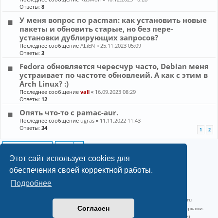
Ответы:
8
У меня вопрос по pacman: как установить новые
пакеты и обновить старые, но без пере-
установки дублирующих запросов?
Последнее сообщение
ALiEN
«
25.11.2023 05:09
Ответы:
3
Fedora обновляется чересчур часто, Debian меня
устраивает по частоте обновлеий. А как с этим в
Arch Linux? :)
Последнее сообщение
vall
«
16.09.2023 08:29
Ответы:
12
Опять что-то с pamac-aur.
Последнее сообщение
ugras
«
11.11.2022 11:43
Ответы:
34
1
2
Новая тема
14 тем • Страница
1
из
1
Этот сайт использует cookies для
обеспечения своей корректной работы.
Подробнее
©2022-2026, Русскоязычное сообщество Arch Linux.
Linux 6.18.40-1-lts x86_64 GNU/Linux 2026-07-26 08:48:12 |
vps reg.ru
Согласен
Название и логотип Arch Linux ™ являются признанными торговыми марками.
Linux ® — зарегистрированная торговая марка Linus Torvalds и LMI.