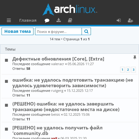
Главная
с
о
аг
о
х
ег
Поиск
Новая тема
ы
ру
ру
ку
о
и
14 тем • Страница
1
из
1
л
м
зк
м
д
ст
Темы
к
и
е
р
Дефектные обновления [Core], [Extra]
Последнее сообщение
valeracr
«
05.06.2026 11:27
и
н
а
Ответы:
58
1
2
3
та
ц
ошибка: не удалось подготовить транзакцию (не
удалось удовлетворить зависимости)
ц
и
Последнее сообщение
rutgerg
«
15.12.2025 12:17
и
я
Ответы:
11
(РЕШЕНО) ошибка: не удалось завершить
я
транзакцию (недостаточно места на диске)
Последнее сообщение
beisic
«
02.12.2025 15:06
Ответы:
11
[РЕШЕНО] не удалось получить файл
'community.db
Последнее сообщение
vall
«
06.03.2025 21:20