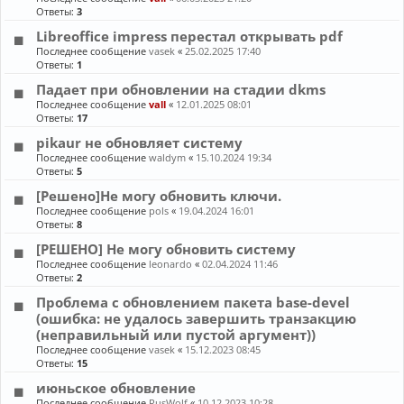
Ответы:
3
Libreoffice impress перестал открывать pdf
Последнее сообщение
vasek
«
25.02.2025 17:40
Ответы:
1
Падает при обновлении на стадии dkms
Последнее сообщение
vall
«
12.01.2025 08:01
Ответы:
17
pikaur не обновляет систему
Последнее сообщение
waldym
«
15.10.2024 19:34
Ответы:
5
[Решено]Не могу обновить ключи.
Последнее сообщение
pols
«
19.04.2024 16:01
Ответы:
8
[РЕШЕНО] Не могу обновить систему
Последнее сообщение
leonardo
«
02.04.2024 11:46
Ответы:
2
Проблема с обновлением пакета base-devel
(ошибка: не удалось завершить транзакцию
(неправильный или пустой аргумент))
Последнее сообщение
vasek
«
15.12.2023 08:45
Ответы:
15
июньское обновление
Последнее сообщение
RusWolf
«
10.12.2023 10:28